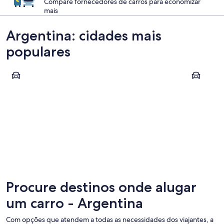
Compare fornecedores de carros para economizar
mais
Argentina: cidades mais
populares
Buenos Aires
San Carlos
Buenos Aires
San Carl
Procure destinos onde alugar
um carro - Argentina
Com opções que atendem a todas as necessidades dos viajantes, a