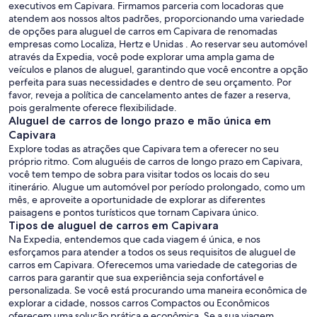
executivos em Capivara. Firmamos parceria com locadoras que
atendem aos nossos altos padrões, proporcionando uma variedade
de opções para aluguel de carros em Capivara de renomadas
empresas como Localiza, Hertz e Unidas . Ao reservar seu automóvel
através da Expedia, você pode explorar uma ampla gama de
veículos e planos de aluguel, garantindo que você encontre a opção
perfeita para suas necessidades e dentro de seu orçamento. Por
favor, reveja a política de cancelamento antes de fazer a reserva,
pois geralmente oferece flexibilidade.
Aluguel de carros de longo prazo e mão única em
Capivara
Explore todas as atrações que Capivara tem a oferecer no seu
próprio ritmo. Com aluguéis de carros de longo prazo em Capivara,
você tem tempo de sobra para visitar todos os locais do seu
itinerário. Alugue um automóvel por período prolongado, como um
mês, e aproveite a oportunidade de explorar as diferentes
paisagens e pontos turísticos que tornam Capivara único.
Tipos de aluguel de carros em Capivara
Na Expedia, entendemos que cada viagem é única, e nos
esforçamos para atender a todos os seus requisitos de aluguel de
carros em Capivara. Oferecemos uma variedade de categorias de
carros para garantir que sua experiência seja confortável e
personalizada. Se você está procurando uma maneira econômica de
explorar a cidade, nossos carros Compactos ou Econômicos
oferecem uma solução prática e econômica. Se a sua viagem