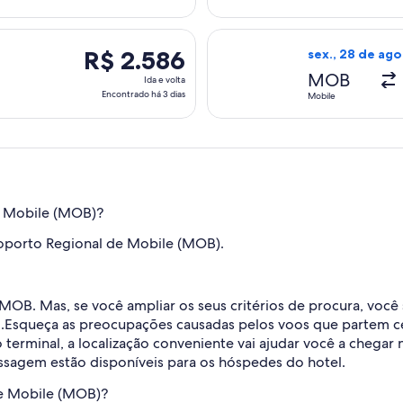
volta,
Encontrado
m sex., 28 de ago. de Mobile para Orlando e volta em dom., 30
Selecionar o voo
há
R$ 2.586
R$ 2.586
sex., 28 de ago
3
Ida
MOB
Ida e volta
dias
e
Encontrado há 3 dias
Mobile
volta,
Encontrado
há
3
dias
e Mobile (MOB)?
porto Regional de Mobile (MOB).
 MOB. Mas, se você ampliar os seus critérios de procura, você
.
Esqueça as preocupações causadas pelos voos que partem c
 terminal, a localização conveniente vai ajudar você a chegar 
sagem estão disponíveis para os hóspedes do hotel.
de Mobile (MOB)?