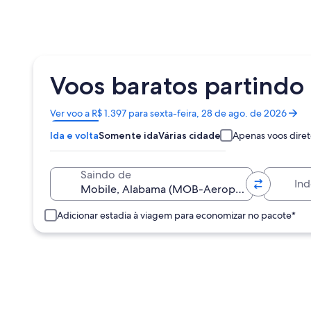
Voos baratos partindo
Abre
Ver voo a R$ 1.397 para sexta-feira, 28 de ago. de 2026
em
Ida e volta
Somente ida
Várias cidades
Apenas voos diret
uma
nova
janela
Indo para
Saindo de
Adicionar estadia à viagem para economizar no pacote*