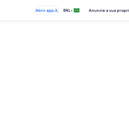
•
Abrir app
BRL
Anuncie a sua prop