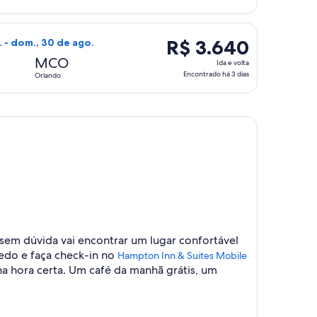
volta,
Encontrado
 de ago., pelo valor de R$ 2.586. Encontrado há 3 dias
 da United, que sai em sex., 28 de ago. de Mobile para Orland
há
R$ 3.640
R$ 3.640
. - dom., 30 de ago.
3
Ida
MCO
Ida e volta
dias
e
Encontrado há 3 dias
Orlando
volta,
Encontrado
há
3
dias
 sem dúvida vai encontrar um lugar confortável
edo e faça check-in no
Hampton Inn & Suites Mobile
na hora certa. Um café da manhã grátis, um