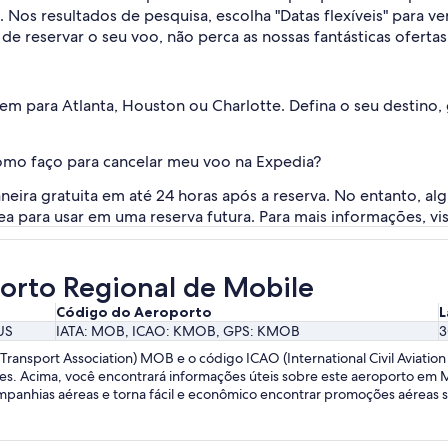
 Nos resultados de pesquisa, escolha "Datas flexíveis" para 
de reservar o seu voo, não perca as nossas fantásticas ofertas
tem para Atlanta, Houston ou Charlotte. Defina o seu destino,
como faço para cancelar meu voo na Expedia?
eira gratuita em até 24 horas após a reserva. No entanto, al
 para usar em uma reserva futura. Para mais informações, vi
orto Regional de Mobile
Código do Aeroporto
L
US
IATA: MOB, ICAO: KMOB, GPS: KMOB
3
ransport Association) MOB e o código ICAO (International Civil Aviatio
es. Acima, você encontrará informações úteis sobre este aeroporto em 
panhias aéreas e torna fácil e econômico encontrar promoções aéreas 