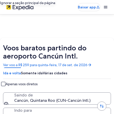
Ignorar a seção principal da página
Baixar app
Voos baratos partindo do
aeroporto Cancún Intl.
Abre
Ver voo a R$ 259 para quinta-feira, 17 de set. de 2026
em
Ida e volta
Somente ida
Várias cidades
uma
nova
janela
Apenas voos diretos
Saindo de
Cancún, Quintana Roo (CUN-Cancún Intl.)
Indo para