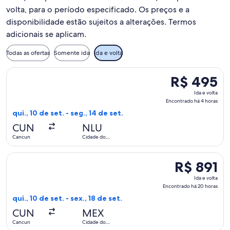
volta, para o período especificado. Os preços e a
disponibilidade estão sujeitos a alterações. Termos
adicionais se aplicam.
Todas as ofertas
Somente ida
Ida e volta
Selecionar o voo da Aeromexico, que sai em qui., 10 de set.
R$ 495
R$ 495
Ida
Ida e volta
e
Encontrado há 4 horas
volta,
qui., 10 de set. - seg., 14 de set.
Encontrado
CUN
NLU
há
Cancun
Cidade do
4
México
horas
Selecionar o voo da Aeromexico, que sai em qui., 10 de set.
R$ 891
R$ 891
Ida
Ida e volta
e
Encontrado há 20 horas
volta,
qui., 10 de set. - sex., 18 de set.
Encontrado
CUN
MEX
há
Cancun
Cidade do
20
México