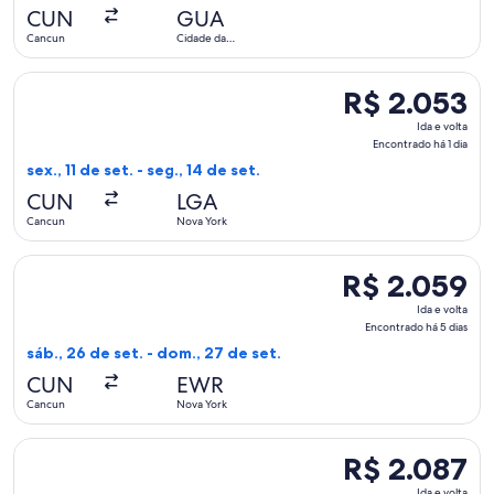
Encontrado
CUN
GUA
há
Cancun
Cidade da
1
Guatemala
dia
Selecionar o voo da Aeromexico, que sai em sex., 11 de set. 
R$ 2.053
R$ 2.053
Ida
Ida e volta
e
Encontrado há 1 dia
volta,
sex., 11 de set. - seg., 14 de set.
Encontrado
CUN
LGA
há
Cancun
Nova York
1
dia
Selecionar o voo da Aeromexico, que sai em sáb., 26 de set.
R$ 2.059
R$ 2.059
Ida
Ida e volta
e
Encontrado há 5 dias
volta,
sáb., 26 de set. - dom., 27 de set.
Encontrado
CUN
EWR
há
Cancun
Nova York
5
dias
Selecionar o voo da Copa, que sai em sex., 28 de ago. de Ca
R$ 2.087
R$ 2.087
Ida
Ida e volta