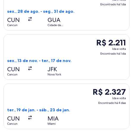
e
Encontrado há 1 dia
volta,
sex., 28 de ago. - seg., 31 de ago.
Encontrado
CUN
GUA
há
Cancun
Cidade da
1
Guatemala
dia
Selecionar o voo da American Airlines, que sai em sex., 13 de
R$ 2.211
R$ 2.211
Ida
Ida e volta
e
Encontrado há 1 dia
volta,
sex., 13 de nov. - ter., 17 de nov.
Encontrado
CUN
JFK
há
Cancun
Nova York
1
dia
Selecionar o voo da avianca, que sai em ter., 19 de jan. de C
R$ 2.327
R$ 2.327
Ida
Ida e volta
e
Encontrado há 4 dias
volta,
ter., 19 de jan. - sáb., 23 de jan.
Encontrado
CUN
MIA
há
Cancun
Miami
4