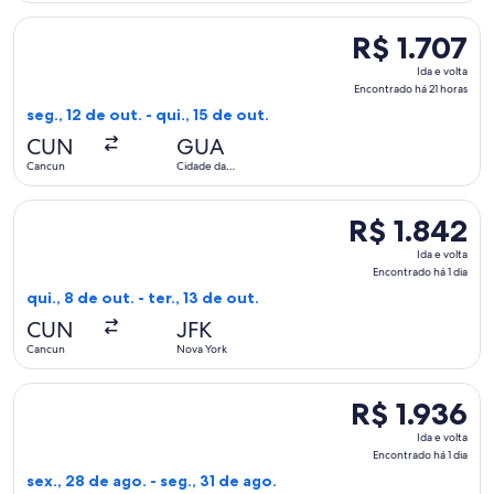
horas
Selecionar o voo da Aeromexico, que sai em seg., 12 de out.
R$ 1.707
R$ 1.707
Ida
Ida e volta
e
Encontrado há 21 horas
volta,
seg., 12 de out. - qui., 15 de out.
Encontrado
CUN
GUA
há
Cancun
Cidade da
21
Guatemala
horas
Selecionar o voo da Delta, que sai em qui., 8 de out. de Canc
R$ 1.842
R$ 1.842
Ida
Ida e volta
e
Encontrado há 1 dia
volta,
qui., 8 de out. - ter., 13 de out.
Encontrado
CUN
JFK
há
Cancun
Nova York
1
dia
Selecionar o voo da avianca, que sai em sex., 28 de ago. de 
R$ 1.936
R$ 1.936
Ida
Ida e volta
e
Encontrado há 1 dia
volta,
sex., 28 de ago. - seg., 31 de ago.