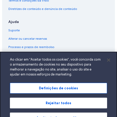
Termos e condições da Vrbo
Diretrizes de conteúdo e denúncia de conteúdo
Ajuda
Suporte
Alterar ou cancelar reservas
Processo e prazos de reembolso
Reserve um voo usando um crédito da companhia aérea
Ao clicar em “Aceitar todos os cookies”, você concorda com
Documentos para viagens internacionais
o armazenamento de cookies no seu dispositivo para
melhorar a navegação no site, analisar o uso do site e
ajudar em nossos esforços de marketing.
Definições de cookies
A Expedia, Inc. não se responsabiliza pelo conteúdo dos sites externos.
© 2026 Expedia, Inc., uma empresa do Expedia Group. Todos os direitos
reservados Expedia e o logotipo da Expedia são marcas registradas da
Expedia, Inc.
Rejeitar todos