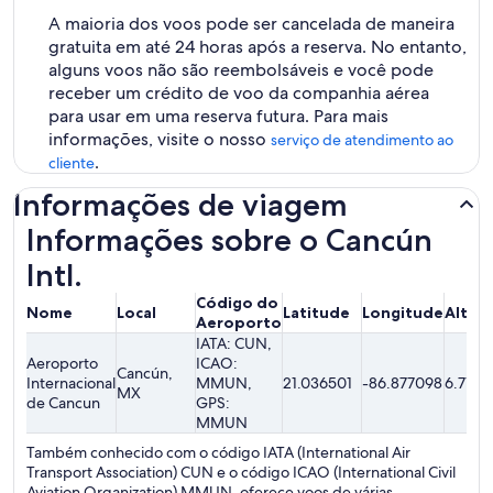
A maioria dos voos pode ser cancelada de maneira
gratuita em até 24 horas após a reserva. No entanto,
alguns voos não são reembolsáveis ​​e você pode
receber um crédito de voo da companhia aérea
para usar em uma reserva futura. Para mais
informações, visite o nosso
serviço de atendimento ao
.
cliente
Informações de viagem
Informações sobre o Cancún
Intl.
Código do
Nome
Local
Latitude
Longitude
Altit
Aeroporto
IATA: CUN,
Aeroporto
ICAO:
Cancún,
Internacional
MMUN,
21.036501
-86.877098
6.71 m
MX
de Cancun
GPS:
MMUN
Também conhecido com o código IATA (International Air
Transport Association) CUN e o código ICAO (International Civil
Aviation Organization) MMUN, oferece voos de várias