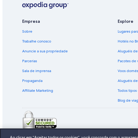
Empresa
Explore
Sobre
Lugares para 
Trabalhe conosco
Hotéis no Br
Anuncie a sua propriedade
Aluguéis de
Parcerias
Pacotes de 
Sala de imprensa
Voos domés
Propaganda
Aluguéis de 
Affiliate Marketing
Todos tipo
Blog de via
© 2026 Expedia, Inc., uma empresa 
Ao clicar em “Aceitar todos os cookies”, você concorda com o armazen