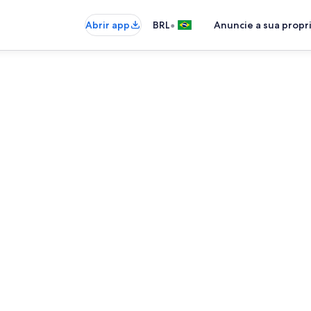
•
Abrir app
BRL
Anuncie a sua prop