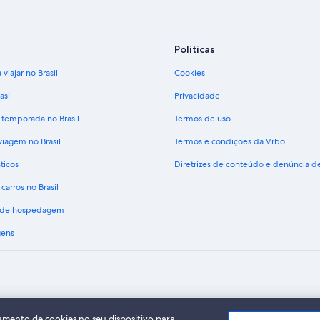
Políticas
viajar no Brasil
Cookies
asil
Privacidade
 temporada no Brasil
Termos de uso
viagem no Brasil
Termos e condições da Vrbo
ticos
Diretrizes de conteúdo e denúncia 
carros no Brasil
s de hospedagem
gens
A Expedia, Inc. não se responsabiliza pelo conteúdo dos sites externos.
do Expedia Group. Todos os direitos reservados Expedia e o logotipo da Expedia s
amento de cookies no seu dispositivo para