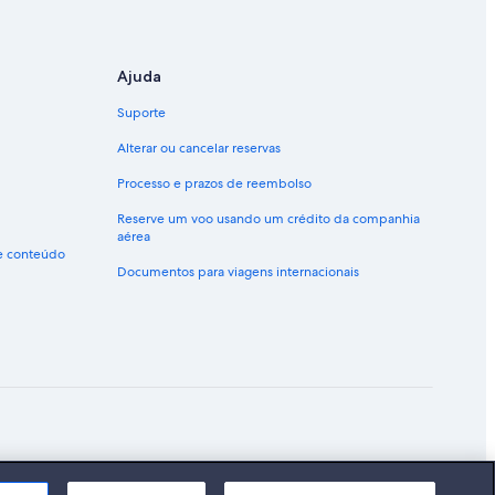
Ajuda
Suporte
Alterar ou cancelar reservas
Processo e prazos de reembolso
Reserve um voo usando um crédito da companhia
aérea
de conteúdo
Documentos para viagens internacionais
ão marcas registradas da Expedia, Inc.