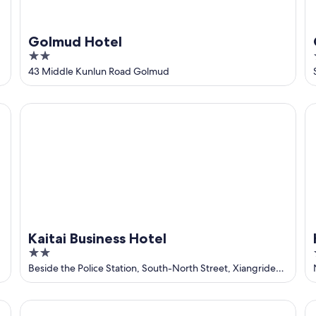
Golmud Hotel
2
out
43 Middle Kunlun Road Golmud
of
5
Kaitai Business Hotel
Ho
Kaitai Business Hotel
2
out
Beside the Police Station, South-North Street, Xiangride
Town Dulan Qinghai
of
5
James Joyce Coffetel
Ha