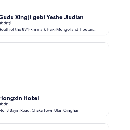
Gudu Xingji gebi Yeshe Jiudian
2.5
out
South of the 894-km mark Haixi Mongol and Tibetan
Autonomous Prefecture Qinghai
of
5
ngxin Hotel
Hongxin Hotel
2
out
No. 3 Bayin Road, Chaka Town Ulan Qinghai
of
5
nting Hotel