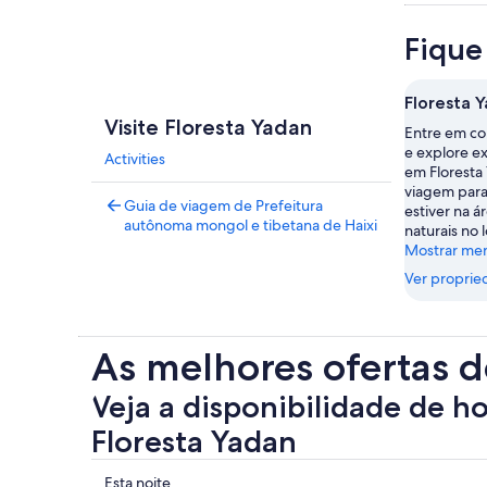
Fique
Floresta 
Visite Floresta Yadan
Entre em co
e explore e
Activities
em Floresta
viagem par
Guia de viagem de Prefeitura
estiver na á
autônoma mongol e tibetana de Haixi
naturais no l
Mostrar me
Ver proprie
As melhores ofertas d
Veja a disponibilidade de h
Floresta Yadan
Mostrar
Esta noite