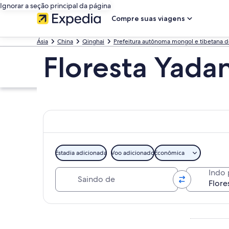
Ignorar a seção principal da página
Compre suas viagens
Ásia
China
Qinghai
Prefeitura autônoma mongol e tibetana d
Floresta Yada
Estadia adicionada
Voo adicionado
Econômica
Saindo de
Indo 
Explorar mapa