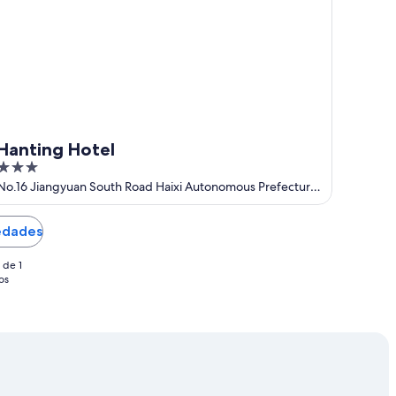
Hanting Hotel
3
out
No.16 Jiangyuan South Road Haixi Autonomous Prefecture
Qinghai
of
5
iedades
 de 1
os