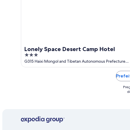
Lonely Space Desert Camp Hotel
3
out
G315 Haixi Mongol and Tibetan Autonomous Prefecture
Qinghai
of
5
Prefei
Preç
d