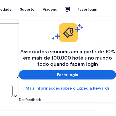
riedade
Suporte
Viagens
Fazer login
Programe a sua viagem
Associados economizam a partir de 10%
em mais de 100.000 hotéis no mundo
todo quando fazem login
Fazer login
Adicionar vários destinos ou datas
Viajantes
Mais informações sobre o Expedia Rewards
Buscar
2 viajantes, 1 quarto
Dar feedback