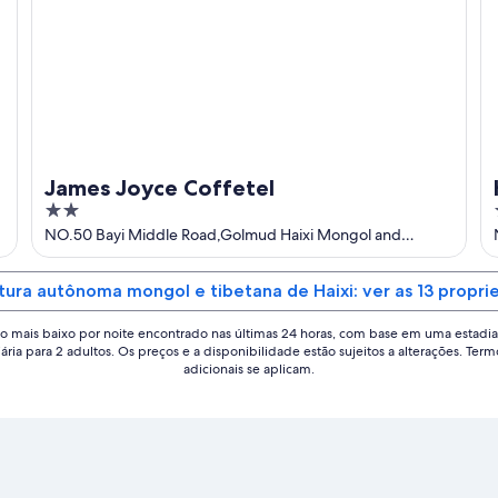
James Joyce Coffetel
2
out
NO.50 Bayi Middle Road,Golmud Haixi Mongol and
Tibetan Autonomous Pref Qinghai
of
5
tura autônoma mongol e tibetana de Haixi: ver as 13 propr
o mais baixo por noite encontrado nas últimas 24 horas, com base em uma estadia
iária para 2 adultos. Os preços e a disponibilidade estão sujeitos a alterações. Term
adicionais se aplicam.