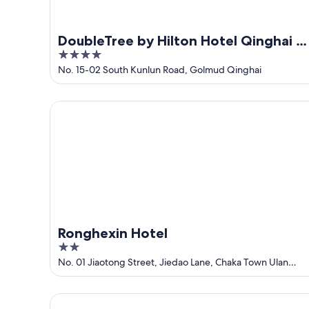
DoubleTree by Hilton Hotel Qinghai -
4
Golmud
out
No. 15-02 South Kunlun Road, Golmud Qinghai
of
5
Ronghexin Hotel
Ronghexin Hotel
2
out
No. 01 Jiaotong Street, Jiedao Lane, Chaka Town Ulan
Qinghai
of
5
Lonely Space Desert Camp Hotel