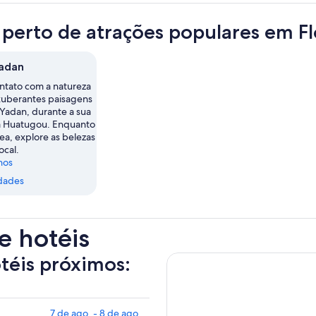
 perto de atrações populares em F
Yadan
ntato com a natureza
xuberantes paisagens
 Yadan, durante a sua
a Huatugou. Enquanto
rea, explore as belezas
ocal.
nos
dades
e hotéis
otéis próximos:
7 de ago. - 8 de ago.