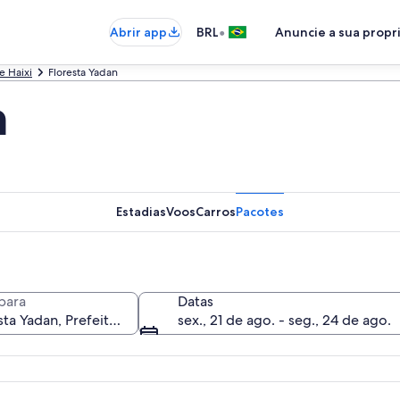
•
Abrir app
BRL
Anuncie a sua prop
e Haixi
Floresta Yadan
n
Estadias
Voos
Carros
Pacotes
para
Datas
sex., 21 de ago. - seg., 24 de ago.