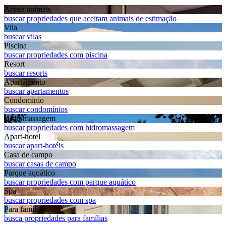
Aceita animais
buscar propriedades que aceitam animais de estimação
Vila
buscar vilas
Piscina
buscar propriedades com piscina
Resort
buscar resorts
Apart­amento
buscar apartamentos
Condomínio
buscar condomínios
Hidromassagem
buscar propriedades com hidromassagem
Apart-hotel
buscar apart-hotéis
Casa de campo
buscar casas de campo
Parque aquático
buscar propriedades com parque aquático
Spa
buscar propriedades com spa
Para famílias
busca propriedades para famílias