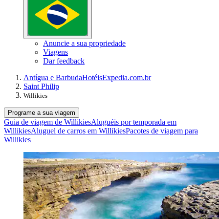
Anuncie a sua propriedade
Viagens
Dar feedback
Antígua e Barbuda
Hotéis
Expedia.com.br
Saint Philip
Willikies
Programe a sua viagem
Guia de viagem de Willikies
Aluguéis por temporada em
Willikies
Aluguel de carros em Willikies
Pacotes de viagem para
Willikies