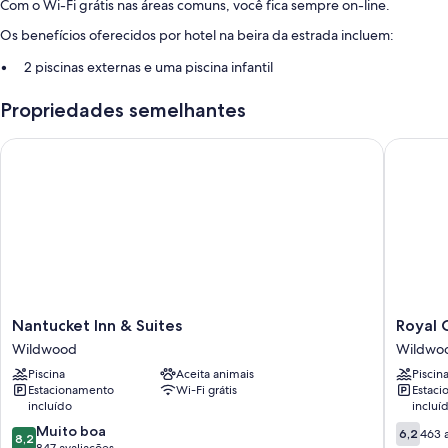
Com o Wi-Fi grátis nas áreas comuns, você fica sempre on-line.
Os benefícios oferecidos por hotel na beira da estrada incluem:
2 piscinas externas e uma piscina infantil
Estacionamento sem manobrista grátis
Propriedades semelhantes
Recepção 24 horas, caixa eletrônico/serviços bancários e café/chá
no saguão
Nantucket Inn & Suites
Royal Co
Churrasqueiras
Características do quarto
Individualmente mobiliados, todos os quartos possuem comodidades
como ar-condicionado e áreas para refeições separadas.
Outras conveniências em todos os quartos são:
Banheiros com chuveiros/banheiras combinados e produtos de
Nantucket
Royal
Nantucket Inn & Suites
Royal 
toalete grátis
Inn
Court
Wildwood
Wildwo
TVs de 32 polegadas com canais digitais
&
Motel
Piscina
Aceita animais
Piscin
Suites
Wildwo
Varanda ou pátio, áreas para refeições separadas e geladeiras
Estacionamento
Wi-Fi grátis
Estac
Wildwood
incluído
incluí
8.2
6.2
Muito boa
6,2
463 
8,2
de
de
847 avaliações