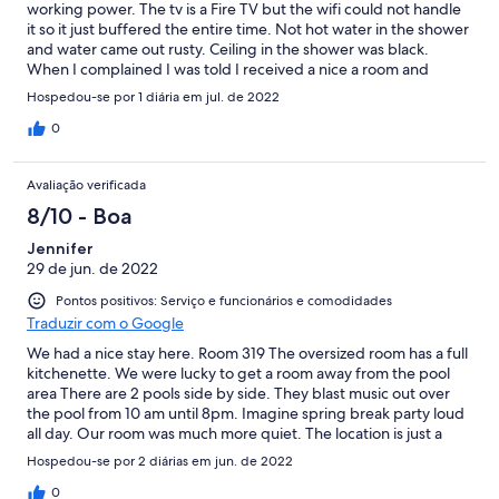
working power. The tv is a Fire TV but the wifi could not handle
it so it just buffered the entire time. Not hot water in the shower
and water came out rusty. Ceiling in the shower was black.
When I complained I was told I received a nice a room and
everything worked fine.
Hospedou-se por 1 diária em jul. de 2022
0
Avaliação verificada
8/10 - Boa
Jennifer
29 de jun. de 2022
Pontos positivos: Serviço e funcionários e comodidades
Traduzir com o Google
We had a nice stay here. Room 319 The oversized room has a full
kitchenette. We were lucky to get a room away from the pool
area There are 2 pools side by side. They blast music out over
the pool from 10 am until 8pm. Imagine spring break party loud
all day. Our room was much more quiet. The location is just a
block from Moreys piers and is a sister property to Binns where
Hospedou-se por 2 diárias em jun. de 2022
the office is. My issue was that birds were living in our air-
conditioner unit and chirped and fluttered it took me a while to
0