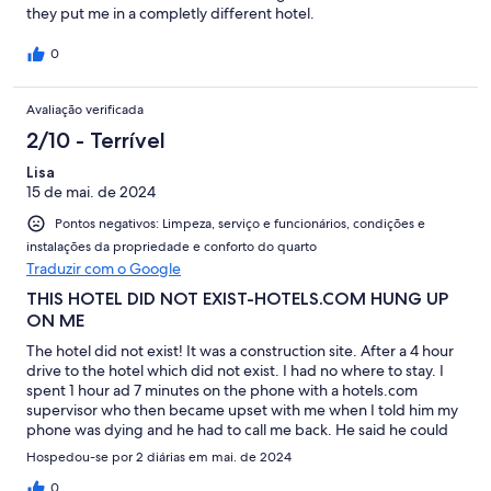
they put me in a completly different hotel.
0
Avaliação verificada
2/10 - Terrível
Lisa
15 de mai. de 2024
Pontos negativos: Limpeza, serviço e funcionários, condições e
instalações da propriedade e conforto do quarto
Traduzir com o Google
THIS HOTEL DID NOT EXIST-HOTELS.COM HUNG UP
ON ME
The hotel did not exist! It was a construction site. After a 4 hour
drive to the hotel which did not exist. I had no where to stay. I
spent 1 hour ad 7 minutes on the phone with a hotels.com
supervisor who then became upset with me when I told him my
phone was dying and he had to call me back. He said he could
not call me back and if I hang up the phone on him that was "on
Hospedou-se por 2 diárias em mai. de 2024
me" To make matters worse, i tried to book another hotel, they
were at full capacity and the hotel manager said several people
0