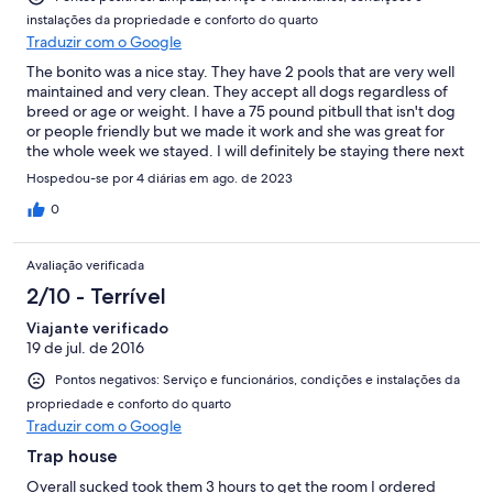
instalações da propriedade e conforto do quarto
Traduzir com o Google
The bonito was a nice stay. They have 2 pools that are very well
maintained and very clean. They accept all dogs regardless of
breed or age or weight. I have a 75 pound pitbull that isn't dog
or people friendly but we made it work and she was great for
the whole week we stayed. I will definitely be staying there next
year as well. And the people we had in the rooms next to us was
Hospedou-se por 4 diárias em ago. de 2023
great to which was a huge benefit. Overall this was a very nice
hotel 1 block from the boards. I enjoyed it very much
0
Avaliação verificada
2/10 - Terrível
Viajante verificado
19 de jul. de 2016
Pontos negativos: Serviço e funcionários, condições e instalações da
propriedade e conforto do quarto
Traduzir com o Google
Trap house
Overall sucked took them 3 hours to get the room I ordered