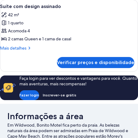
Carrega
Suíte com design assinado | Individu
18
para
Suíte com design assinado
todas
a
42 m²
cidade
as
1 quarto
fotos
de
Acomoda 4
Suíte
2 camas Queen e 1 cama de casal
com
Mais
Mais detalhes
design
detalhes
assinado
de
Verificar preços e disponibilidade
Suíte
com
design
Faça login para ver descontos e vantagens para você. Quanto
assinado
mais aventuras, mais recompensas!
Fazer login
Inscrever-se grátis
Informações a área
Em Wildwood, Bonito Motel fica perto da praia. As belezas
naturais da área podem ser admiradas em Praia de Wildwood e
Cape May Beach. Entre as atrações populares estão Morey's