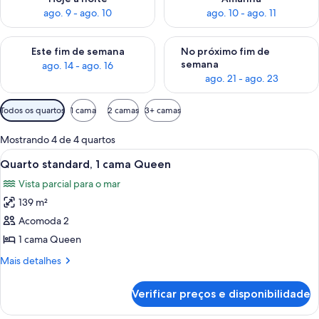
ago. 9 - ago. 10
ago. 10 - ago. 11
Verifica a disponibilidade para este fim de semana, ago. 14 - a
Verifica a disponibilidade par
Este fim de semana
No próximo fim de
semana
ago. 14 - ago. 16
ago. 21 - ago. 23
Filtros
Todos os quartos
1 cama
2 camas
3+ camas
disponíveis
para
Mostrando 4 de 4 quartos
os
Carrega
Quarto standard, 1 cama Queen | Banh
12
Quarto standard, 1 cama Queen
quartos
todas
Vista parcial para o mar
as
139 m²
fotos
de
Acomoda 2
Quarto
1 cama Queen
standard,
Mais
Mais detalhes
1
detalhes
cama
de
Verificar preços e disponibilidade
Quarto
Queen
standard,