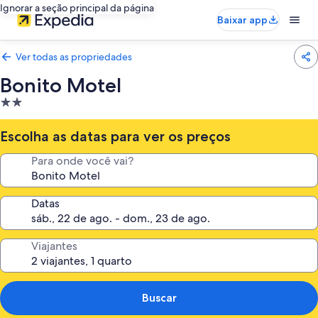
Ignorar a seção principal da página
Baixar app
Ver todas as propriedades
Bonito Motel
Propriedade
2.0
estrelas
Escolha as datas para ver os preços
Para onde você vai?
Datas
Viajantes
Buscar