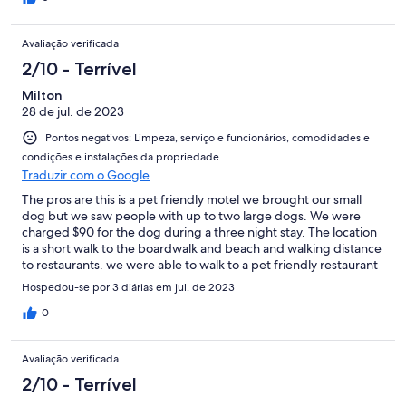
had booked the same hotel I did and were also stranded. What
is most upsetting is that a week before, I called hotels.com and
Avaliação verificada
spoke to asking him for a phone number for the hotel,
hotels.com told me that the hotel only has email and that I
2/10 - Terrível
should contact the hotel by email. I expect a call immediately
Milton
from hotels.com's customer service.
28 de jul. de 2023
Pontos negativos: Limpeza, serviço e funcionários, comodidades e
condições e instalações da propriedade
Traduzir com o Google
The pros are this is a pet friendly motel we brought our small
dog but we saw people with up to two large dogs. We were
charged $90 for the dog during a three night stay. The location
is a short walk to the boardwalk and beach and walking distance
to restaurants. we were able to walk to a pet friendly restaurant
called Stellas from there. The front desk person Nick very
Hospedou-se por 3 diárias em jul. de 2023
personable and friendly. Now the cons. The room itself is not
thoroughly cleaned the cleaning person we didn’t observe
0
using a mop they had a stick with a towel on the end to clean the
floors. The floors were filthy when we checked in if you wiped
Avaliação verificada
the floor with a paper towel it was black with dirt. If you stay
bring your own cleaning products and be prepared to clean
2/10 - Terrível
yourself. Another con is a gentleman that works there who sits