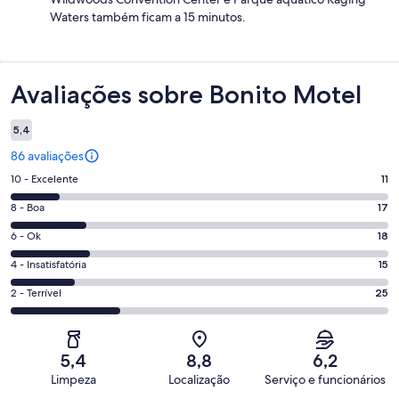
Waters também ficam a 15 minutos.
Avaliações
Avaliações sobre Bonito Motel
5,4
86 avaliações
Nota
10 - Excelente
11
10
Nota
8 - Boa
17
-
8
Excelente.
Nota
6 - Ok
18
-
11
6
Boa.
Nota
4 - Insatisfatória
15
de
-
17
4
86
Ok.
Nota
2 - Terrível
25
de
-
avaliações
18
2
86
Insatisfatória.
de
-
avaliações
15
86
Terrível.
de
5,4
8,8
6,2
avaliações
25
86
Limpeza
Localização
Serviço e funcionários
de
avaliações