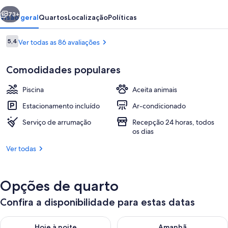
erior
Próximo
73+
Visão geral
Quartos
Localização
Políticas
Avaliações
5,4
Ver todas as 86 avaliações
5,4 de 10
Comodidades populares
Piscina
Aceita animais
Estacionamento incluído
Ar-condicionado
Serviço de arrumação
Recepção 24 horas, todos
Perto da praia
os dias
Ver todas
Opções de quarto
Confira a disponibilidade para estas datas
Verifica a disponibilidade para esta noite, ago. 9 - ago. 10
Verifica a disponibilidade para
Hoje à noite
Amanhã