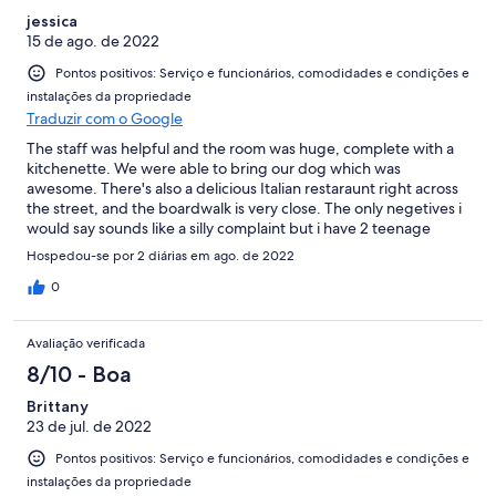
jessica
15 de ago. de 2022
Pontos positivos: Serviço e funcionários, comodidades e condições e
instalações da propriedade
Traduzir com o Google
The staff was helpful and the room was huge, complete with a
kitchenette. We were able to bring our dog which was
awesome. There's also a delicious Italian restaraunt right across
the street, and the boardwalk is very close. The only negetives i
would say sounds like a silly complaint but i have 2 teenage
daughters and there is only 1 mirror in the entire room, we had a
Hospedou-se por 2 diárias em ago. de 2022
bedroom with 2 beds and a studio style livingroom w an
additional bed and only 1 mirror (in the bathroom) just a taught,
0
also no storage of you like to unpack on vacation there really isnt
anywhere to put your clothes.
Avaliação verificada
8/10 - Boa
Brittany
23 de jul. de 2022
Pontos positivos: Serviço e funcionários, comodidades e condições e
instalações da propriedade