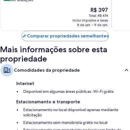
10,
10,
O
R$ 397
Muito
463
preço
boa,
avaliaçõ
Total: R$ 474
é
inclui impostos e taxas
847
de
8 de set. – 9 de set.
avaliações
R$ 397
Comparar propriedades semelhantes
Mais informações sobre esta
propriedade
Comodidades da propriedade
Internet
Disponível em algumas áreas públicas: Wi-Fi grátis
Estacionamento e transporte
Estacionamento no local disponível apenas mediante
solicitação
Estacionamento sem manobrista grátis no local
Estacionamento sem manobrista no local com limite de