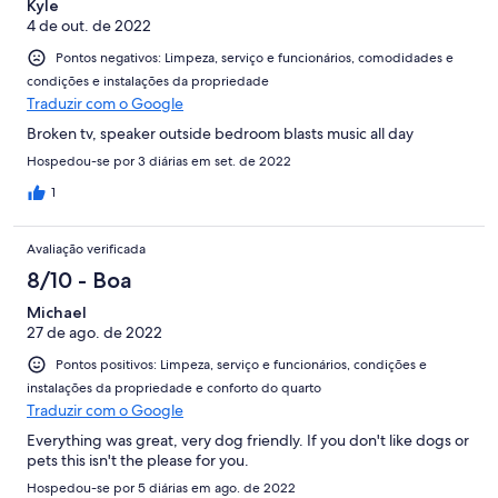
Kyle
by the pool all day long he gives off bad vibes and just feels like
4 de out. de 2022
he woke up on the wrong side of the bed but for the past ten
years. He is watching you like a hawk the whole time by the pool
Pontos negativos: Limpeza, serviço e funcionários, comodidades e
area he yelled and screamed at a guest because he was tipsy by
condições e instalações da propriedade
the pool which is not a crime. It is just very unsettling to enjoy
Traduzir com o Google
your time on vacation and have someone on top of you like that.
The motel staff yes should have everything in order make sure
Broken tv, speaker outside bedroom blasts music all day
people are safe but there is a way to do that without being a
Hospedou-se por 3 diárias em set. de 2022
nuisance to guests. He needs a class in hospitality.
1
Avaliação verificada
8/10 - Boa
Michael
27 de ago. de 2022
Pontos positivos: Limpeza, serviço e funcionários, condições e
instalações da propriedade e conforto do quarto
Traduzir com o Google
Everything was great, very dog friendly. If you don't like dogs or
pets this isn't the please for you.
Hospedou-se por 5 diárias em ago. de 2022