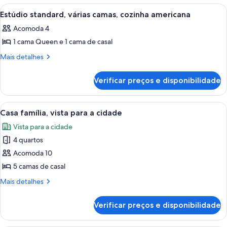
1
Carrega
Estúdio standard, várias camas, cozin
1
cama
Estúdio standard, várias camas, cozinha americana
todas
Queen
Acomoda 4
as
1 cama Queen e 1 cama de casal
fotos
de
Mais
Mais detalhes
detalhes
Estúdio
de
standard,
Verificar preços e disponibilidade
Estúdio
várias
standard,
camas,
várias
Carrega
Casa família, vista para a cidade | Terr
7
camas,
cozinha
Casa família, vista para a cidade
todas
cozinha
americana
Vista para a cidade
americana
as
4 quartos
fotos
de
Acomoda 10
Casa
5 camas de casal
família,
Mais
Mais detalhes
vista
detalhes
para
de
Verificar preços e disponibilidade
Casa
a
família,
cidade
vista