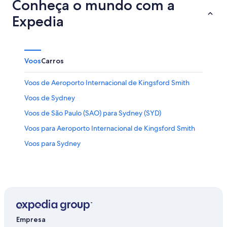
10
14
Conheça o mundo com a
de
de
Expedia
ago.
ago.
-
16
de
Voos
Carros
ago.
Voos de Aeroporto Internacional de Kingsford Smith
Voos de Sydney
Voos de São Paulo (SAO) para Sydney (SYD)
Voos para Aeroporto Internacional de Kingsford Smith
Voos para Sydney
Empresa