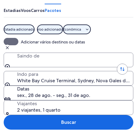
Cruise
Terminal
Estadias
Voos
Carros
Pacotes
Estadia adicionada
Voo adicionado
Econômica
Horizonte urbano com arranha-céus m
Adicionar vários destinos ou datas
Saindo de
Indo para
White Bay Cruise Terminal, Sydney, Nova Gales do Sul,
Datas
sex., 28 de ago. - seg., 31 de ago.
Viajantes
2 viajantes, 1 quarto
Buscar
Explorar mapa