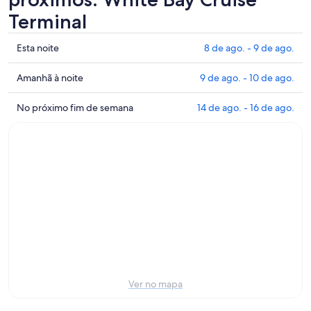
Terminal
Mostrar
Esta noite
8 de ago. - 9 de ago.
preços
perto
Mostrar
Amanhã à noite
9 de ago. - 10 de ago.
de
preços
White
perto
Mostrar
No próximo fim de semana
14 de ago. - 16 de ago.
Bay
de
preços
Cruise
White
perto
Terminal
Bay
de
para
Cruise
White
esta
Terminal
Bay
noite:
para
Cruise
8
amanhã
Terminal
de
à
para
ago.
noite:
o
-
9
próximo
9
de
fim
de
ago.
de
Ver no mapa
ago.
-
semana: