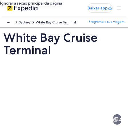
Ignorar a seção principal da página
Baixar app
Programe a sua viagem
Sydney
White Bay Cruise Terminal
White Bay Cruise
Terminal
Fotos
de
White
2
Bay