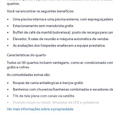
quartos.
Você vai encontrar os seguintes benefícios:
Uma piscina interna e uma piscina externa, com espreguiçadeir
Estacionamento sem manobrista grátis
Buffet de café da manhã (sobretaxa), posto de recarga para car
Elevador, 8 salas de reunião e máquina automática de vendas
As avaliações dos hóspedes enaltecem a equipe prestativa.
Características do quarto
Todos os 161 quartos incluem vantagens, como ar-condicionado co
grátis e cofres.
As comodidades extras são:
Roupas de cama antialérgicas e berços grátis
Banheiros com chuveiros/banheiras combinados e secadores d
TVs de tela plana com canais via satélite
Guarda-roupa ou closet, lâmpadas de LED e geladeiras
Ver mais informações sobre a propriedade