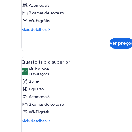
Quarto
Acomoda 3
duplo
2 camas de solteiro
conforto
Wi-Fi grátis
Mais
Mais detalhes
detalhes
de
Ver preço
Quarto
duplo
conforto
Carrega
Quarto de hotel com cama, esc
5
Quarto triplo superior
todas
Muito boa
as
8,0
8,0 de 10
(10
10 avaliações
fotos
avaliações)
25 m²
de
1 quarto
Quarto
Acomoda 3
triplo
2 camas de solteiro
superior
Wi-Fi grátis
Mais
Mais detalhes
detalhes
de