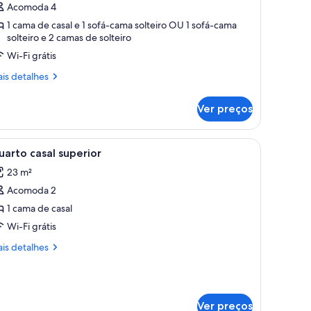
Acomoda 4
1 cama de casal e 1 sofá-cama solteiro OU 1 sofá-cama
solteiro e 2 camas de solteiro
Wi-Fi grátis
is
is detalhes
talhes
Ver preços
mily
adruple
oom
duas mesas de cabeceira, uma escrivaninha com cadeira, televisão e janela
arrega
Quarto de hotel com uma cama grande, uma esc
6
arto casal superior
odas
23 m²
s
Acomoda 2
otos
e
1 cama de casal
uarto
Wi-Fi grátis
asal
is
is detalhes
uperior
talhes
arto
sal
Ver preços
perior