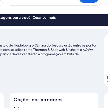
casal
conforto
ntagens para você. Quanto mais
astelo de Heidelberg e Câmara do Tesouro estão entre os pontos
conta com atrações como Thermen & Badewelt Sinsheim e AQWA
a partida deve ficar atento à programação em Pista de
trilhas para caminhada/bicicleta e viva grandes aventuras ao ar
Opções nos arredores