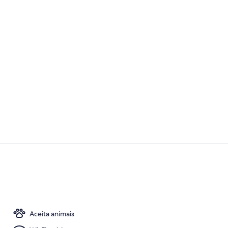
Bar à beira d
Saguão
Aceita animais