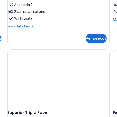
Quarto
Q
Acomoda 2
duplo
f
2 camas de solteiro
superior
Wi-Fi grátis
Ma
Ma
de
Mais
Mais detalhes
de
detalhes
Qu
de
fa
s
Ver preços
Quarto
duplo
superior
rivaninha, cadeira, televisão e um quadro na parede.
Superior Triple Room
F