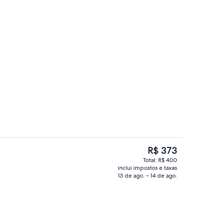
a piscina
Fachada da propriedade à noite
O
R$ 373
preço
Total: R$ 400
atual
inclui impostos e taxas
Piscina interna, piscina externa, espre
é
13 de ago. – 14 de ago.
R$ 373