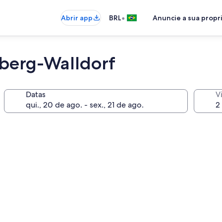
•
Abrir app
BRL
Anuncie a sua prop
lberg-Walldorf
Datas
V