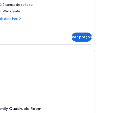
uarto
2 camas de solteiro
amília
Wi-Fi grátis
is
is detalhes
talhes
arto
mília
Ver preços
amily Quadruple Room