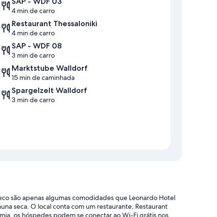
SAP - WDF 03
4 min de carro
Restaurant Thessaloniki
4 min de carro
SAP - WDF 08
3 min de carro
Marktstube Walldorf
15 min de caminhada
Spargelzelt Walldorf
3 min de carro
 a seco são apenas algumas comodidades que Leonardo Hotel
auna seca. O local conta com um restaurante, Restaurant
mia, os hóspedes podem se conectar ao Wi-Fi grátis nos