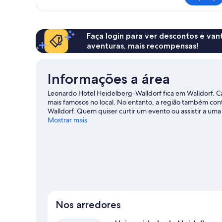
Faça login para ver descontos e va
aventuras, mais recompensas!
Informações a área
Leonardo Hotel Heidelberg-Walldorf fica em Walldorf. C
mais famosos no local. No entanto, a região também 
Walldorf. Quem quiser curtir um evento ou assistir a um
Hockenheim ou em PreZero Arena. Curta atividades como 
Mostrar mais
livre.
Confira nosso guia de viagem sobre Walldorf.
Nos arredores