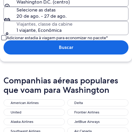
Washington D.C. (centro)
Selecione as datas
20 de ago. - 27 de ago.
Viajantes, classe da cabine
1 viajante, Econômica
Adicionar estadia à viagem para economizar no pacote*
Buscar
Companhias aéreas populares
que voam para Washington
American Airlines
Delta
American Airlines
Delta
United
Frontier Airlines
United
Frontier Airlines
Alaska Airlines
JetBlue Airways
Alaska Airlines
JetBlue Airways
Southwest Airlines
Air Canada
Southwest Airlines
Air Canada