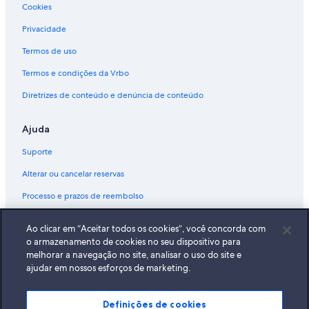
Cookies
Privacidade
Termos de uso
Termos e condições da Vrbo
Diretrizes de conteúdo e denúncia de conteúdo
Ajuda
Suporte
Alterar ou cancelar reservas
Processo e prazos de reembolso
Reserve um voo usando um crédito da companhia aérea
Ao clicar em “Aceitar todos os cookies”, você concorda com
Documentos para viagens internacionais
o armazenamento de cookies no seu dispositivo para
melhorar a navegação no site, analisar o uso do site e
ajudar em nossos esforços de marketing.
Definições de cookies