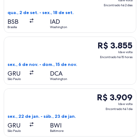
Ida e volta
e
Encontrado há 2 dias
volta,
qua., 2 de set. - sex., 18 de set.
Encontrado
BSB
IAD
há
Brasília
Washington
2
dias
Selecionar o voo da Air Canada, que sai em sex., 6 de nov. 
R$ 3.855
R$ 3.855
Ida
Ida e volta
e
Encontrado há 15 horas
volta,
sex., 6 de nov. - dom., 15 de nov.
Encontrado
GRU
DCA
há
São Paulo
Washington
15
horas
Selecionar o voo da Delta, que sai em sex., 22 de jan. de São
R$ 3.909
R$ 3.909
Ida
Ida e volta
e
Encontrado há 1 dia
volta,
sex., 22 de jan. - sáb., 23 de jan.
Encontrado
GRU
BWI
há
São Paulo
Baltimore
1