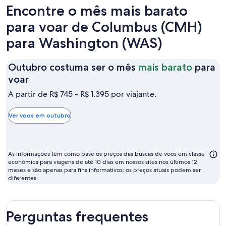
dia
Encontre o mês mais barato
para voar de Columbus (CMH)
para Washington (WAS)
Outubro costuma ser o mês
mais barato
para
Outubro
voar
costuma
A partir de R$ 745 - R$ 1.395 por viajante.
ser
o
Ver voos em outubro
mês
mais
barato
As informações têm como base os preços das buscas de voos em classe
para
econômica para viagens de até 10 dias em nossos sites nos últimos 12
meses e são apenas para fins informativos: os preços atuais podem ser
voar
diferentes.
Perguntas frequentes