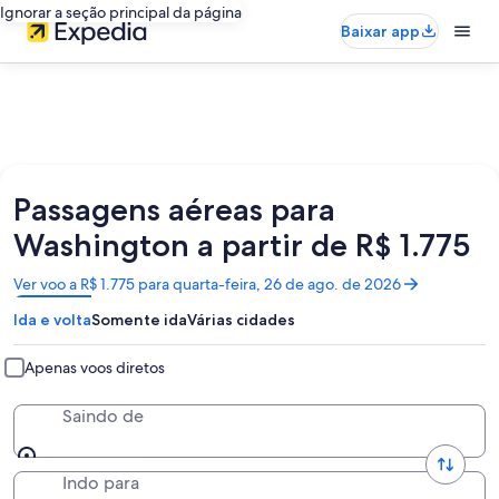
Ignorar a seção principal da página
Baixar app
Passagens aéreas para
Washington a partir de R$ 1.775
Abre
Ver voo a R$ 1.775 para quarta-feira, 26 de ago. de 2026
em
Ida e volta
Somente ida
Várias cidades
uma
nova
janela
Apenas voos diretos
Saindo de
Indo para