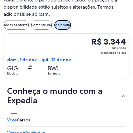
disponibilidade estão sujeitos a alterações. Termos
adicionais se aplicam.
Todas as ofertas
Somente ida
Ida e volta
Selecionar o voo da Delta, que sai em dom., 1 de nov. de Rio 
R$ 3.344
R$ 3.344
Ida
Ida e volta
e
Encontrado há 1 dia
volta,
dom., 1 de nov. - qui., 12 de nov.
Encontrado
GIG
BWI
há
Rio de
Baltimore
1
Janeiro
dia
Conheça o mundo com a
Expedia
Voos
Carros
Voos de Washington