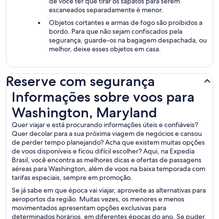
de você ter que tirar os sapatos para serem
escaneados separadamente é menor.
Objetos cortantes e armas de fogo são proibidos a
bordo. Para que não sejam confiscados pela
segurança, guarde-os na bagagem despachada, ou
melhor, deixe esses objetos em casa.
Reserve com segurança
Informações sobre voos para Washington, Maryland
Informações sobre voos para
Washington, Maryland
Quer viajar e está procurando informações úteis e confiáveis?
Quer decolar para a sua próxima viagem de negócios e cansou
de perder tempo planejando? Acha que existem muitas opções
de voos disponíveis e ficou difícil escolher? Aqui, na Expedia
Brasil, você encontra as melhores dicas e ofertas de passagens
aéreas para Washington, além de voos na baixa temporada com
tarifas especiais, sempre em promoção.
Se já sabe em que época vai viajar, aproveite as alternativas para
aeroportos da região. Muitas vezes, os menores e menos
movimentados apresentam opções exclusivas para
determinados horários, em diferentes épocas do ano. Se puder,