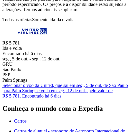
período especificado. Os preços e a disponibilidade estão sujeitos a
alterações. Termos adicionais se aplicam.
Todas as ofertas
Somente ida
Ida e volta
R$ 5.781
Ida e volta
Encontrado há 6 dias
seg., 5 de out. - seg., 12 de out.
GRU
São Paulo
PSP
Palm Springs
Selecionar o voo da United, que sai em seg., 5 de out. de São Paulo
para Palm Springs e volta em seg., 12 de out., pelo valor de
R$ 5.781. Encontrado há 6 dias
Conheça o mundo com a Expedia
Carros
Carros de aluguel - aeroporto de Aeroporto Internacional de