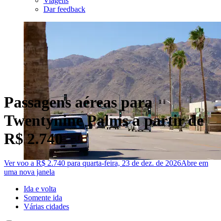
Viagens
Dar feedback
Passagens aéreas para
Twentynine Palms a partir de
R$ 2.740
Ver voo a R$ 2.740 para quarta-feira, 23 de dez. de 2026
Abre em
uma nova janela
Ida e volta
Somente ida
Várias cidades