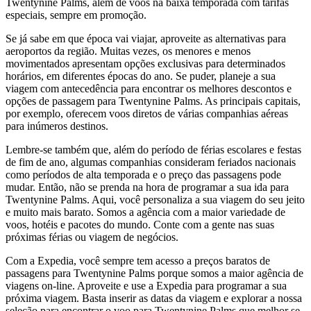
Twentynine Palms, além de voos na baixa temporada com tarifas
especiais, sempre em promoção.
Se já sabe em que época vai viajar, aproveite as alternativas para
aeroportos da região. Muitas vezes, os menores e menos
movimentados apresentam opções exclusivas para determinados
horários, em diferentes épocas do ano. Se puder, planeje a sua
viagem com antecedência para encontrar os melhores descontos e
opções de passagem para Twentynine Palms. As principais capitais,
por exemplo, oferecem voos diretos de várias companhias aéreas
para inúmeros destinos.
Lembre-se também que, além do período de férias escolares e festas
de fim de ano, algumas companhias consideram feriados nacionais
como períodos de alta temporada e o preço das passagens pode
mudar. Então, não se prenda na hora de programar a sua ida para
Twentynine Palms. Aqui, você personaliza a sua viagem do seu jeito
e muito mais barato. Somos a agência com a maior variedade de
voos, hotéis e pacotes do mundo. Conte com a gente nas suas
próximas férias ou viagem de negócios.
Com a Expedia, você sempre tem acesso a preços baratos de
passagens para Twentynine Palms porque somos a maior agência de
viagens on-line. Aproveite e use a Expedia para programar a sua
próxima viagem. Basta inserir as datas da viagem e explorar a nossa
seleção para encontrar o voo para Twentynine Palms que melhor se