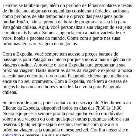
Lembre-se também que, além do período de férias escolares e festas
de fim de ano, algumas companhias consideram feriados nacionais
como períodos de alta temporada e o preço das passagens pode
mudar. Então, não se prenda na hora de programar a sua ida para
Patagônia chilena. Aqui, você personaliza a sua viagem do seu jeito
e muito mais barato. Somos a agência com a maior variedade de
voos, hotéis e pacotes do mundo. Conte com a gente nas suas
próximas férias ou viagem de negócios.
Com a Expedia, você sempre tem acesso a preços baratos de
passagens para Patagônia chilena porque somos a maior agência de
viagens on-line. Aproveite e use a Expedia para programar a sua
próxima viagem. Basta inserir as datas da viagem e explorar a nossa
seleção para encontrar o voo para Patagônia chilena que melhor se
encaixa no seu orçamento. Com a Expedia, você tem a certeza de
preços baixos nos melhores voos de ida e volta para Patagônia
chilena.
Se precisar de ajuda, pode contar com o serviço de Atendimento ao
Cliente da Expedia, disponível todos os dias das 7h30 às 1h30.
Nossa equipe está sempre pronta para ajudar você com dúvidas
sobre a sua viagem ou com quaisquer outras perguntas sobre a sua
reserva. Qualquer que seja o destino, faremos com que a sua
próxima viagem seja tranquila e inesquecível. Confira nosso site e
aplicativo
e reserve já a sua viagem.