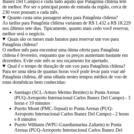
Ibanez Del Campo) e curta tudo aquilo que Patagônia chilena tem
de melhor. Por ser o principal ponto de entrada da região, cerca de
230 voos pousam a cada mês.
Quanto custa uma passagem aérea para Patagônia chilena?
As tarifas para Patagônia chilena variaram de R$ 1.432 a R$ 18.229
nos últimos sete dias. Tipicamente, quanto mais cedo você reservar,
melhor será o negócio.
Quais são os meses mais baratos para reservar um voo para
Patagônia chilena?
O melhor mês para encontrar uma ótima oferta para Patagônia
chilena é fevereiro, enquanto que os preços aumentam bastante em
dezembro. Evite este mês se seu orçamento for apertado.
Qual é o tempo de duração de um voo para Patagônia chilena?
Para ter uma ideia de quantas horas você pode levar para voar até
Patagônia chilena, dê uma olhada nestes tempos médios de voo de
rotas domésticas bem conhecidas:
Santiago (SCL-Arturo Merino Benitez) to Punta Arenas
(PUQ-Aeroporto Internacional Carlos Ibanez Del Campo) - 3
horas e 19 minutos
Puerto Montt (PMC-Tepual) to Punta Arenas (PUQ-
Aeroporto Internacional Carlos Ibanez Del Campo) - 2 horas
e 8 minutos
Puerto Williams (WPU-Guardiamarina Zañartu) to Punta
Arenas (PUQ-Aeroporto Internacional Carlos Ibanez Del