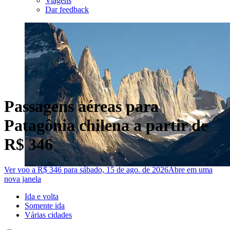
Viagens
Dar feedback
Passagens aéreas para
Patagônia chilena a partir de
R$ 346
Ver voo a R$ 346 para sábado, 15 de ago. de 2026
Abre em uma
nova janela
Ida e volta
Somente ida
Várias cidades