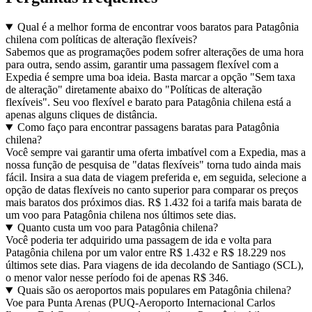
Qual é a melhor forma de encontrar voos baratos para Patagônia
chilena com políticas de alteração flexíveis?
Sabemos que as programações podem sofrer alterações de uma hora
para outra, sendo assim, garantir uma passagem flexível com a
Expedia é sempre uma boa ideia. Basta marcar a opção "Sem taxa
de alteração" diretamente abaixo do "Políticas de alteração
flexíveis". Seu voo flexível e barato para Patagônia chilena está a
apenas alguns cliques de distância.
Como faço para encontrar passagens baratas para Patagônia
chilena?
Você sempre vai garantir uma oferta imbatível com a Expedia, mas a
nossa função de pesquisa de "datas flexíveis" torna tudo ainda mais
fácil. Insira a sua data de viagem preferida e, em seguida, selecione a
opção de datas flexíveis no canto superior para comparar os preços
mais baratos dos próximos dias. R$ 1.432 foi a tarifa mais barata de
um voo para Patagônia chilena nos últimos sete dias.
Quanto custa um voo para Patagônia chilena?
Você poderia ter adquirido uma passagem de ida e volta para
Patagônia chilena por um valor entre R$ 1.432 e R$ 18.229 nos
últimos sete dias. Para viagens de ida decolando de Santiago (SCL),
o menor valor nesse período foi de apenas R$ 346.
Quais são os aeroportos mais populares em Patagônia chilena?
Voe para Punta Arenas (PUQ-Aeroporto Internacional Carlos