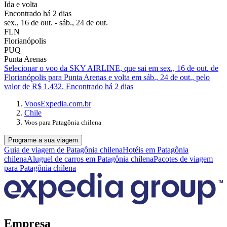
Ida e volta
Encontrado há 2 dias
sex., 16 de out. - sáb., 24 de out.
FLN
Florianópolis
PUQ
Punta Arenas
Selecionar o voo da SKY AIRLINE, que sai em sex., 16 de out. de
Florianópolis para Punta Arenas e volta em sáb., 24 de out., pelo
valor de R$ 1.432. Encontrado há 2 dias
Voos
Expedia.com.br
Chile
Voos para Patagônia chilena
Programe a sua viagem
Guia de viagem de Patagônia chilena
Hotéis em Patagônia
chilena
Aluguel de carros em Patagônia chilena
Pacotes de viagem
para Patagônia chilena
Empresa