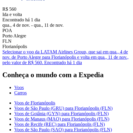
R$ 560
Ida e volta
Encontrado há 1 dia
qua., 4 de nov. - qua., 11 de nov.
POA
Porto Alegre
FLN
Florianópolis
Selecionar o voo da LATAM Airlines Group, que sai em qua., 4 de
nov. de Porto Alegre para Florianópolis e volta em qua., 11 de nov.,
pelo valor de R$ 560. Encontrado há 1 dia
Conheça o mundo com a Expedia
Voos
Carros
Voos de Florianópolis
Voos de São Paulo (GRU) para Florianópolis (FLN)
Voos de Goiânia (GYN) para Florianópolis (FLN)
Voos de Manaus (MAO) para Florianópolis (FLN)
Voos de Recife (REC) para Florianópolis (FLN)
Voos de São Paulo (SAO) para Florianópolis (FLN)