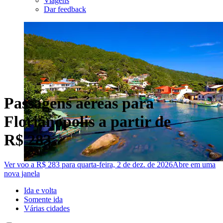
Viagens
Dar feedback
Passagens aéreas para
Florianópolis a partir de
R$ 283
Ver voo a R$ 283 para quarta-feira, 2 de dez. de 2026
Abre em uma
nova janela
Ida e volta
Somente ida
Várias cidades