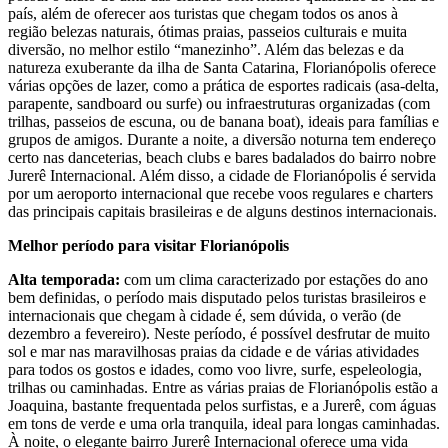
país, além de oferecer aos turistas que chegam todos os anos à
região belezas naturais, ótimas praias, passeios culturais e muita
diversão, no melhor estilo “manezinho”. Além das belezas e da
natureza exuberante da ilha de Santa Catarina, Florianópolis oferece
várias opções de lazer, como a prática de esportes radicais (asa-delta,
parapente, sandboard ou surfe) ou infraestruturas organizadas (com
trilhas, passeios de escuna, ou de banana boat), ideais para famílias e
grupos de amigos. Durante a noite, a diversão noturna tem endereço
certo nas danceterias, beach clubs e bares badalados do bairro nobre
Jurerê Internacional. Além disso, a cidade de Florianópolis é servida
por um aeroporto internacional que recebe voos regulares e charters
das principais capitais brasileiras e de alguns destinos internacionais.
Melhor período para visitar Florianópolis
Alta temporada:
com um clima caracterizado por estações do ano
bem definidas, o período mais disputado pelos turistas brasileiros e
internacionais que chegam à cidade é, sem dúvida, o verão (de
dezembro a fevereiro). Neste período, é possível desfrutar de muito
sol e mar nas maravilhosas praias da cidade e de várias atividades
para todos os gostos e idades, como voo livre, surfe, espeleologia,
trilhas ou caminhadas. Entre as várias praias de Florianópolis estão a
Joaquina, bastante frequentada pelos surfistas, e a Jurerê, com águas
em tons de verde e uma orla tranquila, ideal para longas caminhadas.
À noite, o elegante bairro Jurerê Internacional oferece uma vida