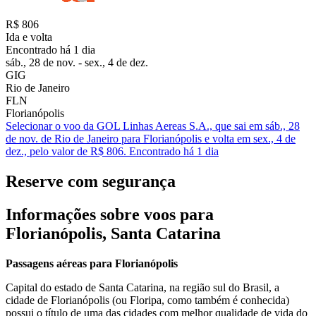
R$ 806
Ida e volta
Encontrado há 1 dia
sáb., 28 de nov. - sex., 4 de dez.
GIG
Rio de Janeiro
FLN
Florianópolis
Selecionar o voo da GOL Linhas Aereas S.A., que sai em sáb., 28
de nov. de Rio de Janeiro para Florianópolis e volta em sex., 4 de
dez., pelo valor de R$ 806. Encontrado há 1 dia
Reserve com segurança
Informações sobre voos para
Florianópolis, Santa Catarina
Passagens aéreas para Florianópolis
Capital do estado de Santa Catarina, na região sul do Brasil, a
cidade de Florianópolis (ou Floripa, como também é conhecida)
possui o título de uma das cidades com melhor qualidade de vida do