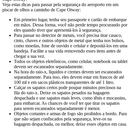
Veja estas dicas para passar pela segurança do aeroporto em um
piscar de olhos a caminho de Cape Otway:
Em primeiro lugar, tenha seu passaporte e cartão de embarque
em mãos. Dessa forma, você não perde tempo procurando por
eles quando tiver que apresentá-los à segurança.
Para passar no detector de metais, você precisa tirar casaco,
cinto, chaves e outros objetos de metal que tenha nos bolsos,
como moedas, fone de ouvido e celular e depositá-los em uma
bandeja. Facilite a sua vida removendo esses itens antes de
chegar a sua vez.
Todos os objetos eletrônicos, como celular, notebook ou tablet
devem ser escaneados separadamente.
Na hora do raio-x, líquidos e cremes devem ser escaneados
separadamente. Para isso, eles devem estar em frascos de até
100 ml e em sacos plásticos transparentes de até 1 litro.
Calçar os sapatos certos pode poupar minutos preciosos na
fila do raio-x. Deixe os sapatos pesados na bagagem
despachada e use sapatos mais leves, como tênis e mocassins,
para embarcar. As chances de você ter que tirar os sapatos
para serem escaneados separadamente é menor.
Objetos cortantes e armas de fogo são proibidos a bordo. Para
que não sejam confiscados pela segurança, leve-os na
bagagem despachada, ou melhor, deixe esses objetos em casa.