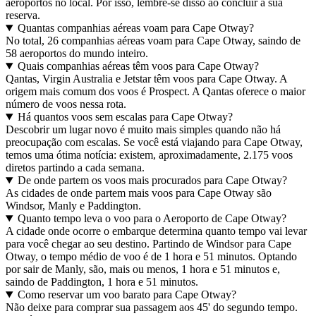
aeroportos no local. Por isso, lembre-se disso ao concluir a sua
reserva.
Quantas companhias aéreas voam para Cape Otway?
No total, 26 companhias aéreas voam para Cape Otway, saindo de
58 aeroportos do mundo inteiro.
Quais companhias aéreas têm voos para Cape Otway?
Qantas, Virgin Australia e Jetstar têm voos para Cape Otway. A
origem mais comum dos voos é Prospect. A Qantas oferece o maior
número de voos nessa rota.
Há quantos voos sem escalas para Cape Otway?
Descobrir um lugar novo é muito mais simples quando não há
preocupação com escalas. Se você está viajando para Cape Otway,
temos uma ótima notícia: existem, aproximadamente, 2.175 voos
diretos partindo a cada semana.
De onde partem os voos mais procurados para Cape Otway?
As cidades de onde partem mais voos para Cape Otway são
Windsor, Manly e Paddington.
Quanto tempo leva o voo para o Aeroporto de Cape Otway?
A cidade onde ocorre o embarque determina quanto tempo vai levar
para você chegar ao seu destino. Partindo de Windsor para Cape
Otway, o tempo médio de voo é de 1 hora e 51 minutos. Optando
por sair de Manly, são, mais ou menos, 1 hora e 51 minutos e,
saindo de Paddington, 1 hora e 51 minutos.
Como reservar um voo barato para Cape Otway?
Não deixe para comprar sua passagem aos 45' do segundo tempo.