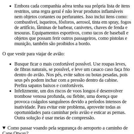
Embora cada companhia aérea tenha sua própria lista de itens
restritos, uma regra geral é não levar produtos inflamáveis
nem objetos cortantes ou perfurantes. Isso inclui itens como:
combustível, isqueiros, fósforos, aerosol, tinta em spray, fogos
de artifício, lâminas de barbear, canivetes, chaves de fenda e
tesouras. Equipamentos esportivos, como tacos de baseball e
objetos que possam ferir outros passageiros, como pistolas e
munição, também são proibidos a bordo.
O que vestir para viajar de avião:
Busque ficar o mais confortável possível. Use roupas leves,
de fibras naturais, se possível, e leve um casaco caso faça frio
dentro do avião. Nos pés, evite saltos ou botas pesadas, pois
seus pés podem inchar com a pressão dentro da cabine.
Prefira sapatos baixos e confortáveis.
Infelizmente, um dos riscos de voos longos é desenvolver
trombose venosa profunda, ou flebite, uma doença que
provoca coágulos sanguíneos devido a períodos intensos de
inatividade. Para evitar este problema, aproveite todas as
oportunidades para caminhar pelo avião e esticar as pernas.
Outra solução é usar meias de compressão.
Como passar voando pela segurança do aeroporto a caminho de
Cape Otway?