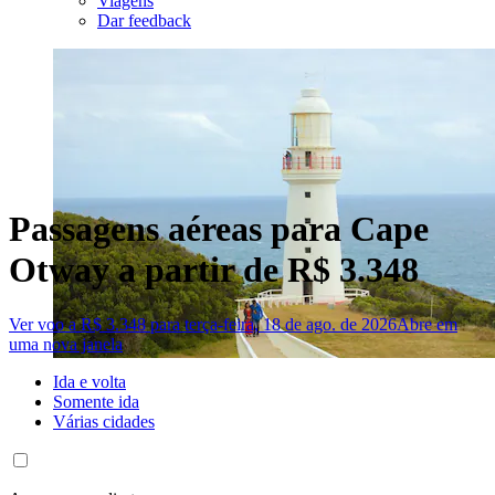
Viagens
Dar feedback
Passagens aéreas para Cape
Otway a partir de R$ 3.348
Ver voo a R$ 3.348 para terça-feira, 18 de ago. de 2026
Abre em
uma nova janela
Ida e volta
Somente ida
Várias cidades