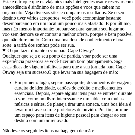
Este é o truque que os viajantes mais inteligentes usam: reservar com
antecedência é sinônimo de mais opções e voos que cabem no
orçamento. Veja diversos sites e compare os resultados. Se o seu
destino tiver vários aeroportos, você pode economizar bastante
desembarcando em um local um pouco mais afastado. E por último,
mas não menos importante: prepare-se para garantir seu lugar no
voo sem demora se encontrar a melhor oferta, porque é bem possível
que não dure muito. Com uma boa dose de conhecimento e boa
sorte, a tarifa dos sonhos pode ser sua.
O que fazer durante o voo para Cape Otway?
Qualquer que seja o seu ponto de partida, voar pode ser uma
experiência prazerosa se você fizer um bom planejamento. Siga
estas dicas de viagem infalíveis para que a sua jornada para Cape
Otway seja um sucesso.
O que levar na sua bagagem de mão:
Em primeiro lugar, separe passaporte, documentos de viagem,
carteira de identidade, cartões de crédito e medicamentos
essenciais. Depois, separe alguns itens para se entreter durante
o voo, como um livro interessante e um tablet com muitas
músicas e séries. Se planeja tirar uma soneca, uma boa ideia é
levar um travesseiro e protetores de ouvido. Por fim, arrume
um espaço para itens de higiene pessoal para chegar ao seu
destino com um ar renovado.
Não leve os seguintes itens na bagagem de mão: