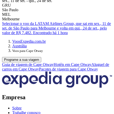
sex., 11 de set. - qui., 24 de set.
GRU
São Paulo
MEL
Melbourne
Selecionar o voo da LATAM Airlines Group, que sai em sex., 11 de
set. de São Paulo para Melbourne e volta em qui., 24 de set., pelo
valor de R$ 7.482. Encontrado há 1 hora
Voos
Expedia.com.br
Austrália
Voos para Cape Otway
Programe a sua viagem
Guia de viagem de Cape Otway
Hotéis em Cape Otway
Aluguel de
carros em Cape Otway
Pacotes de viagem para Cape Otway
Empresa
Sobre
Trabalhe conosco