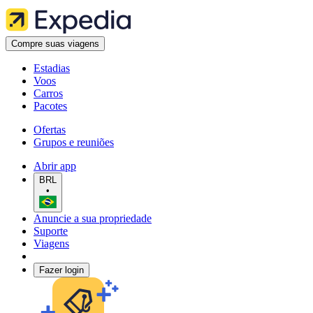
Compre suas viagens
Estadias
Voos
Carros
Pacotes
Ofertas
Grupos e reuniões
Abrir app
BRL
•
Anuncie a sua propriedade
Suporte
Viagens
Fazer login