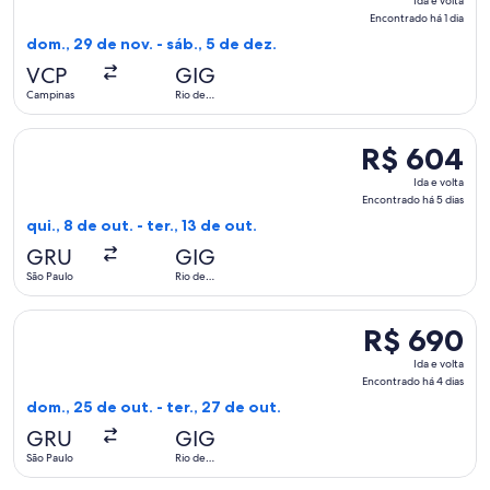
Ida e volta
e
Encontrado há 1 dia
volta,
dom., 29 de nov. - sáb., 5 de dez.
Encontrado
VCP
GIG
há
Campinas
Rio de
1
Janeiro
dia
Selecionar o voo da GOL Linhas Aereas S.A., que sai em qui., 
R$ 604
R$ 604
Ida
Ida e volta
e
Encontrado há 5 dias
volta,
qui., 8 de out. - ter., 13 de out.
Encontrado
GRU
GIG
há
São Paulo
Rio de
5
Janeiro
dias
Selecionar o voo da LATAM Airlines Group, que sai em dom., 2
R$ 690
R$ 690
Ida
Ida e volta
e
Encontrado há 4 dias
volta,
dom., 25 de out. - ter., 27 de out.
Encontrado
GRU
GIG
há
São Paulo
Rio de
4
Janeiro