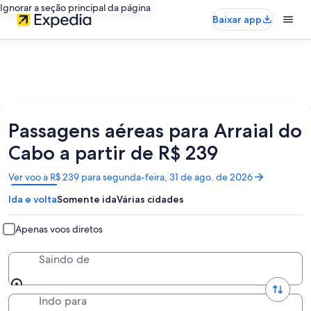
Ignorar a seção principal da página
Baixar app
Passagens aéreas para Arraial do
Cabo a partir de R$ 239
Abre
Ver voo a R$ 239 para segunda-feira, 31 de ago. de 2026
em
Ida e volta
Somente ida
Várias cidades
uma
nova
janela
Apenas voos diretos
Saindo de
Indo para