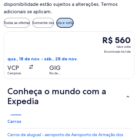
disponibilidade estão sujeitos a alterações. Termos
adicionais se aplicam.
Todas as ofertas
Somente ida
Ida e volta
Selecionar o voo da Azul, que sai em qua., 18 de nov. de Cam
R$ 560
R$ 560
Ida
Ida e volta
e
Encontrado há 1 dia
volta,
qua., 18 de nov. - sáb., 28 de nov.
Encontrado
VCP
GIG
há
Campinas
Rio de
1
Janeiro
dia
Conheça o mundo com a
Expedia
Carros
Carros de aluguel - aeroporto de Aeroporto de Armação dos