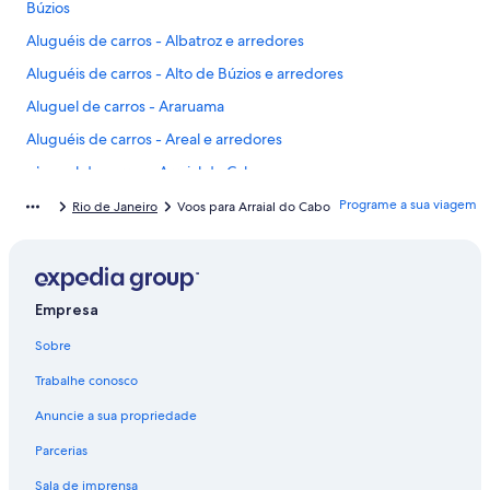
Búzios
Aluguéis de carros - Albatroz e arredores
Aluguéis de carros - Alto de Búzios e arredores
Aluguel de carros - Araruama
Aluguéis de carros - Areal e arredores
Aluguel de carros - Arraial do Cabo
Aluguéis de carros - Bacaxa e arredores
Programe a sua viagem
Rio de Janeiro
Voos para Arraial do Cabo
Aluguéis de carros - Baía Formosa e arredores
Aluguéis de carros - Baixo Grande e arredores
Aluguéis de carros - Barra de São João e arredores
Empresa
Aluguel de carros - Boa Esperança
Sobre
Aluguéis de carros - Bonsucesso e arredores
Trabalhe conosco
Aluguéis de carros - Braga e arredores
Anuncie a sua propriedade
Aluguéis de carros - Brava e arredores
Parcerias
Aluguéis de carros - Búzios Golf Club e arredores
Sala de imprensa