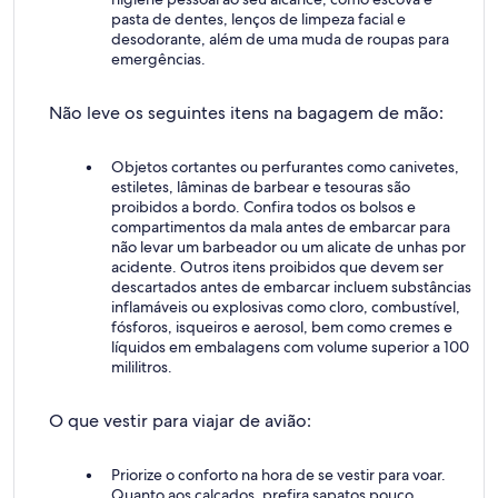
pasta de dentes, lenços de limpeza facial e
desodorante, além de uma muda de roupas para
emergências.
Não leve os seguintes itens na bagagem de mão:
Objetos cortantes ou perfurantes como canivetes,
estiletes, lâminas de barbear e tesouras são
proibidos a bordo. Confira todos os bolsos e
compartimentos da mala antes de embarcar para
não levar um barbeador ou um alicate de unhas por
acidente. Outros itens proibidos que devem ser
descartados antes de embarcar incluem substâncias
inflamáveis ou explosivas como cloro, combustível,
fósforos, isqueiros e aerosol, bem como cremes e
líquidos em embalagens com volume superior a 100
mililitros.
O que vestir para viajar de avião:
Priorize o conforto na hora de se vestir para voar.
Quanto aos calçados, prefira sapatos pouco