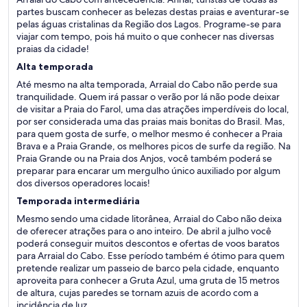
partes buscam conhecer as belezas destas praias e aventurar-se
pelas águas cristalinas da Região dos Lagos. Programe-se para
viajar com tempo, pois há muito o que conhecer nas diversas
praias da cidade!
Alta temporada
Até mesmo na alta temporada, Arraial do Cabo não perde sua
tranquilidade. Quem irá passar o verão por lá não pode deixar
de visitar a Praia do Farol, uma das atrações imperdíveis do local,
por ser considerada uma das praias mais bonitas do Brasil. Mas,
para quem gosta de surfe, o melhor mesmo é conhecer a Praia
Brava e a Praia Grande, os melhores picos de surfe da região. Na
Praia Grande ou na Praia dos Anjos, você também poderá se
preparar para encarar um mergulho único auxiliado por algum
dos diversos operadores locais!
Temporada intermediária
Mesmo sendo uma cidade litorânea, Arraial do Cabo não deixa
de oferecer atrações para o ano inteiro. De abril a julho você
poderá conseguir muitos descontos e ofertas de voos baratos
para Arraial do Cabo. Esse período também é ótimo para quem
pretende realizar um passeio de barco pela cidade, enquanto
aproveita para conhecer a Gruta Azul, uma gruta de 15 metros
de altura, cujas paredes se tornam azuis de acordo com a
incidência de luz.