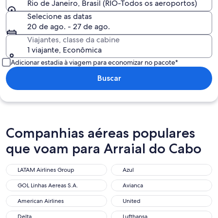
Rio de Janeiro, Brasil (RIO-Todos os aeroportos)
Selecione as datas
20 de ago. - 27 de ago.
Viajantes, classe da cabine
1 viajante, Econômica
Adicionar estadia à viagem para economizar no pacote*
Buscar
Companhias aéreas populares
que voam para Arraial do Cabo
LATAM Airlines Group
Azul
LATAM Airlines Group
Azul
GOL Linhas Aereas S.A.
Avianca
GOL Linhas Aereas S.A.
Avianca
American Airlines
United
American Airlines
United
Delta
Lufthansa
Delta
Lufthansa