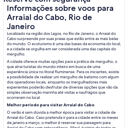
Informações sobre voos para Arraial do Cabo, Rio de Jane
Informações sobre voos para
Arraial do Cabo, Rio de
Janeiro
Localizado na região dos Lagos, no Rio de Janeiro, o Arraial do
Cabo surpreende por suas praias que estão entre as mais belas
do mundo. O ecoturismo é uma das bases da economia do local,
e a cidade se orgulha em ser considerada uma das capitais do
mergulho.
A cidade oferece muitas opções para a prática de mergulho, o
que atrai turistas do mundo inteiro em busca de uma
experiência única no litoral fluminense. Para os iniciantes, existe
a possibilidade de realizar um mergulho de batismo com algum
dos operadores locais, enquanto os mergulhadores mais
experientes poderão desfrutar de diversas opções que vão da
simples observação marinha até visitas a naufrágios que
ocorreram no local.
Melhor período para visitar Arraial do Cabo
O verão é sem dúvida a melhor época para visitar a cidade de
Arraial do Cabo. Caso pretenda ir para a cidade entre os meses
de janeiro a março, o melhor é reservar sua passagem para
Arraial do Cabo com antecedência. Afinal, turistas de todas as