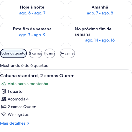
Verifica a disponibilidade para esta noite, ago. 6 - ago. 7
Verifica a disponibilidade par
Hoje à noite
Amanhã
ago. 6 - ago. 7
ago. 7 - ago. 8
Verifica a disponibilidade para este fim de semana, ago. 7 - ag
Verifica a disponibilidade par
Este fim de semana
No próximo fim de
semana
ago. 7 - ago. 9
ago. 14 - ago. 16
Filtros
Todos os quartos
2 camas
1 cama
3+ camas
disponíveis
para
Mostrando 6 de 6 quartos
os
Carrega
Cabana standard, 2 camas Queen | Wi-
8
Cabana standard, 2 camas Queen
quartos
todas
Vista para a montanha
as
1 quarto
fotos
de
Acomoda 4
Cabana
2 camas Queen
standard,
Wi-Fi grátis
2
Mais
Mais detalhes
camas
detalhes