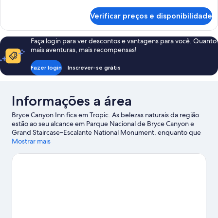
detalhes
de
Verificar preços e disponibilidade
Sinking
Ship
Faça login para ver descontos e vantagens para você. Quanto
mais aventuras, mais recompensas!
Fazer login
Inscrever-se grátis
Informações a área
Bryce Canyon Inn fica em Tropic. As belezas naturais da região
estão ao seu alcance em Parque Nacional de Bryce Canyon e
Grand Staircase–Escalante National Monument, enquanto que
em Ebenezer's Barn and Grill e Bryce Wildlife Adventure você
Mostrar mais
pode saber mais sobre a cultura local. Curta atividades como
trilhas para caminhada/bicicleta e viva grandes aventuras ao ar
livre.
Confira nosso guia de viagem sobre Tropic.
Ver mais motéis - Tropic