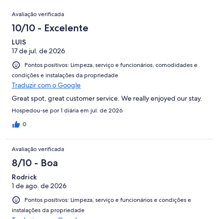
de
avaliações
Avaliações
1006
Avaliação verificada
avaliações
10/10 - Excelente
LUIS
17 de jul. de 2026
Pontos positivos: Limpeza, serviço e funcionários, comodidades e
condições e instalações da propriedade
Traduzir com o Google
Great spot, great customer service. We really enjoyed our stay.
Hospedou-se por 1 diária em jul. de 2026
0
Avaliação verificada
8/10 - Boa
Rodrick
1 de ago. de 2026
Pontos positivos: Limpeza, serviço e funcionários e condições e
instalações da propriedade