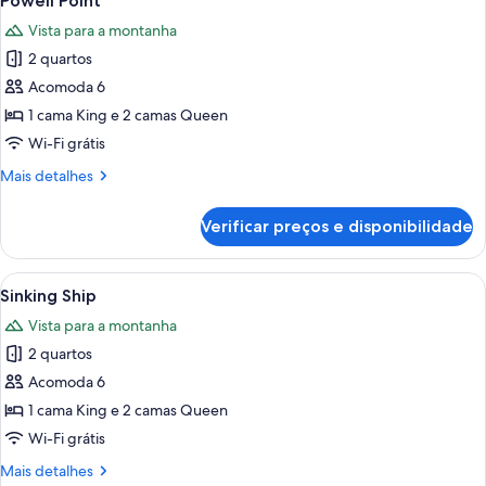
Powell Point
todas
Vista para a montanha
as
2 quartos
fotos
de
Acomoda 6
Powell
1 cama King e 2 camas Queen
Point
Wi-Fi grátis
Mais
Mais detalhes
detalhes
de
Verificar preços e disponibilidade
Powell
Point
Carrega
Uma casa de madeira de dois andares
13
Sinking Ship
todas
Vista para a montanha
as
2 quartos
fotos
de
Acomoda 6
Sinking
1 cama King e 2 camas Queen
Ship
Wi-Fi grátis
Mais
Mais detalhes