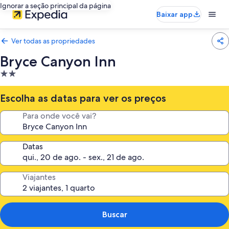
Ignorar a seção principal da página
Baixar app
Ver todas as propriedades
Bryce Canyon Inn
Propriedade
2.0
estrelas
Escolha as datas para ver os preços
Para onde você vai?
Datas
Viajantes
Buscar