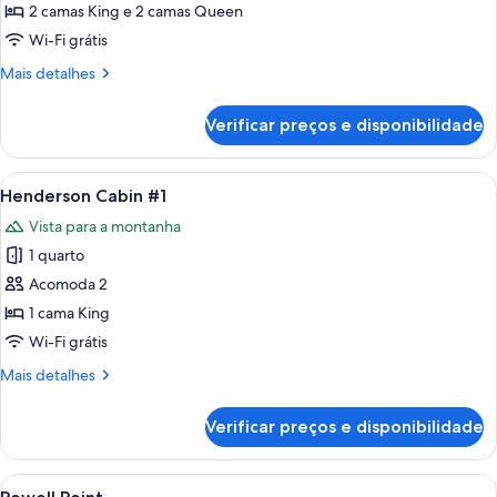
21
2 camas King e 2 camas Queen
on
Wi-Fi grátis
12
Mais
Mais detalhes
Family
detalhes
unit
de
Verificar preços e disponibilidade
21
on
12
Carrega
Terraço/pátio
8
Family
Henderson Cabin #1
todas
unit
Vista para a montanha
as
1 quarto
fotos
de
Acomoda 2
Henderson
1 cama King
Cabin
Wi-Fi grátis
#1
Mais
Mais detalhes
detalhes
de
Verificar preços e disponibilidade
Henderson
Cabin
#1
Carrega
Uma casa de madeira de dois andares
14