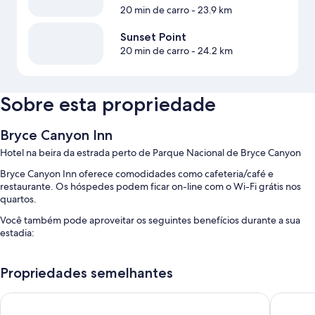
20 min de carro
- 23.9 km
Sunset Point
20 min de carro
- 24.2 km
Sobre esta propriedade
Bryce Canyon Inn
Hotel na beira da estrada perto de Parque Nacional de Bryce Canyon
Bryce Canyon Inn oferece comodidades como cafeteria/café e
restaurante. Os hóspedes podem ficar on-line com o Wi-Fi grátis nos
quartos.
Você também pode aproveitar os seguintes benefícios durante a sua
estadia:
Estacionamento sem manobrista grátis
Propriedades semelhantes
Posto de recarga para carros elétricos, áreas para não fumantes e TV
no saguão
Best Western Plus Ruby's Inn
Bryce Vi
Assistência com passeios/bilhetes e churrasqueiras