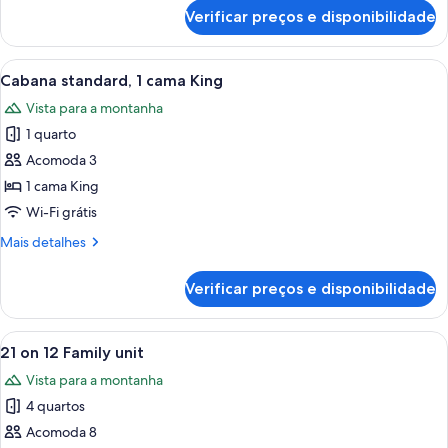
Queen
de
Verificar preços e disponibilidade
Cabana
standard,
2
Carrega
Quarto de cabana de madeira com uma
7
camas
Cabana standard, 1 cama King
todas
Queen
Vista para a montanha
as
1 quarto
fotos
de
Acomoda 3
Cabana
1 cama King
standard,
Wi-Fi grátis
1
Mais
Mais detalhes
cama
detalhes
King
de
Verificar preços e disponibilidade
Cabana
standard,
1
Carrega
Quarto com uma cama, duas mesas de c
19
cama
21 on 12 Family unit
todas
King
Vista para a montanha
as
4 quartos
fotos
de
Acomoda 8