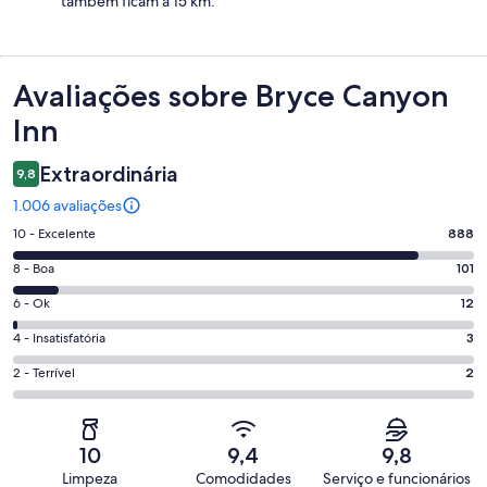
também ficam a 15 km.
Avaliações
Avaliações sobre Bryce Canyon
Inn
Extraordinária
9,8
1.006 avaliações
Nota
10 - Excelente
888
10
Nota
8 - Boa
101
-
8
Excelente.
Nota
6 - Ok
12
-
888
6
Boa.
Nota
4 - Insatisfatória
3
de
-
101
4
1006
Ok.
Nota
2 - Terrível
2
de
-
avaliações
12
2
1006
Insatisfatória.
de
-
avaliações
3
1006
Terrível.
de
10
9,4
9,8
avaliações
2
1006
Limpeza
Comodidades
Serviço e funcionários