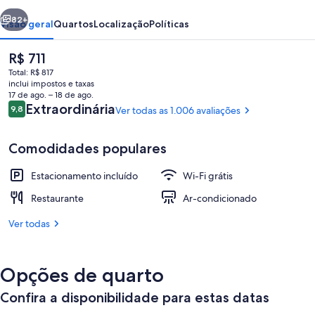
erior
Próximo
82+
Visão geral
Quartos
Localização
Políticas
O
R$ 711
preço
Total: R$ 817
atual
inclui impostos e taxas
é
17 de ago. – 18 de ago.
R$ 711
Avaliações
Extraordinária
9,8
Ver todas as 1.006 avaliações
9,8 de 10
Comodidades populares
Terraço/pátio
Estacionamento incluído
Wi-Fi grátis
Restaurante
Ar-condicionado
Ver todas
Opções de quarto
Confira a disponibilidade para estas datas