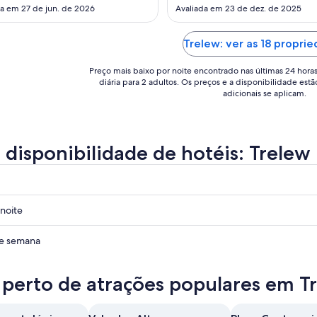
23
17
radores, prestativos e muito
hotel. We met Paula and she wa
da em 27 de jun. de 2026
Avaliada em 23 de dez. de 2025
de
d
osos. O restaurante do hotel e
cool, chatted to us for awhile a
, além do atendimento a comida e
recommendations for our day. I
ago.
a
ta."
we'd had more than our one qui
Trelew: ver as 18 propri
a
a
here and was sad to miss breakfas
24
18
Preço mais baixo por noite encontrado nas últimas 24 hora
de
d
diária para 2 adultos. Os preços e a disponibilidade estã
ago..
ag
adicionais se aplicam.
a disponibilidade de hotéis: Trelew
noite
de semana
 perto de atrações populares em T