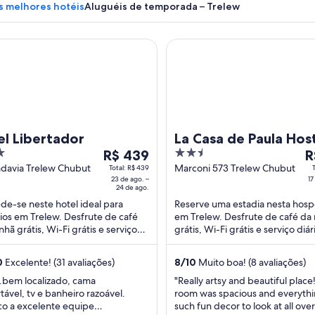
s melhores hotéis
Aluguéis de temporada – Trelew
ibertador
La Casa de Paula Hosteria Art
Um grande rebanho de ovelhas em um
l Libertador
La Casa de Paula Hos
O
2.5
O
R$ 439
Artesanal
R
preço
out
p
adavia Trelew Chubut
Marconi 573 Trelew Chubut
Total: R$ 439
23 de ago. –
17
é
of
é
24 de ago.
de
5
d
e-se neste hotel ideal para
Reserve uma estadia nesta hosp
R$ 439
R
os em Trelew. Desfrute de café
em Trelew. Desfrute de café da
por
p
hã grátis, Wi-Fi grátis e serviço
grátis, Wi-Fi grátis e serviço diá
diária
di
arto. Atrações populares como
arrumação. Atrações populares
Paleontológico ...
Vale dos ...
para
p
0
Excelente! (31 avaliações)
8
/
10
Muito boa! (8 avaliações)
uma
u
.bem localizado, cama
"Really artsy and beautiful place
estadia
es
tável, tv e banheiro razoável.
room was spacious and everyth
de
d
co a excelente equipe
such fun decor to look at all ove