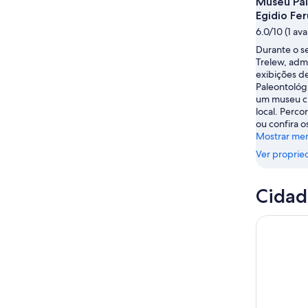
Museu Pal
ago.
noite,
este
Egidio Fer
-
8
fim
6.0/10 (1 ava
8
de
de
Durante o s
de
ago.
semana,
Trelew, adm
ago.
-
7
exibições d
9
de
Paleontológi
de
ago.
um museu ch
local. Perco
ago.
-
ou confira o
9
Mostrar me
de
Ver proprie
ago.
Cidad