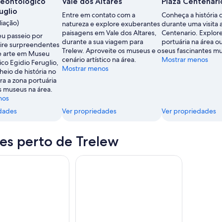
eontológico
Vale dos Altares
Plaza Centenari
uglio
Entre em contato com a
Conheça a história 
liação)
natureza e explore exuberantes
durante uma visita a
paisagens em Vale dos Altares,
Centenario. Explore
eu passeio por
durante a sua viagem para
portuária na área ou
ire surpreendentes
Trelew. Aproveite os museus e o
seus fascinantes m
e arte em Museu
cenário artístico na área.
Mostrar menos
co Egidio Feruglio,
Mostrar menos
eio de história no
rra a zona portuária
s museus na área.
nos
dades
Ver propriedades
Ver propriedades
es perto de Trelew