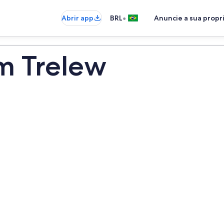
•
Abrir app
BRL
Anuncie a sua prop
m Trelew