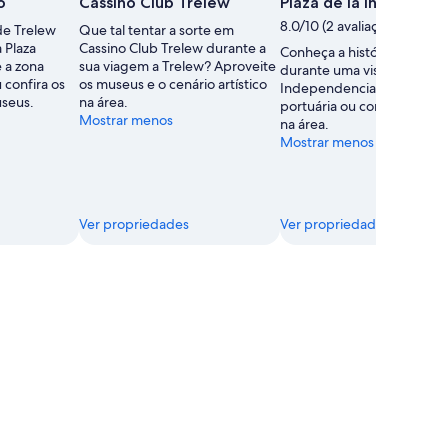
o
Cassino Club Trelew
Plaza de la Independe
8.0/10 (2 avaliações)
de Trelew
Que tal tentar a sorte em
 Plaza
Cassino Club Trelew durante a
Conheça a história de Trel
 a zona
sua viagem a Trelew? Aproveite
durante uma visita a Plaza d
 confira os
os museus e o cenário artístico
Independencia. Percorra a
useus.
na área.
portuária ou confira os mu
Mostrar menos
na área.
Mostrar menos
Ver propriedades
Ver propriedades