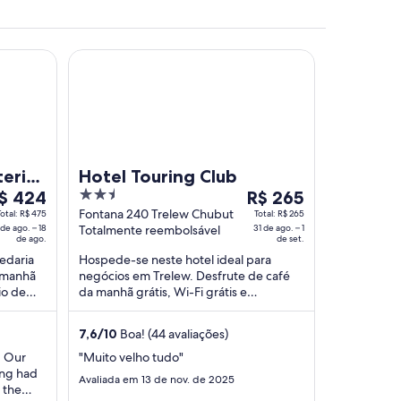
esanal
Hotel Touring Club
 campo gramado, com um cão a pastoreá-las.
teria
Hotel Touring Club
2.5
O
$ 424
R$ 265
reço
out
preço
Fontana 240 Trelew Chubut
Total: R$ 475
Total: R$ 265
 de ago. – 18
Totalmente reembolsável
31 de ago. – 1
of
é
de ago.
de set.
e
5
de
edaria
Hospede-se neste hotel ideal para
$ 424
R$ 265
 manhã
negócios em Trelew. Desfrute de café
or
por
rio de
da manhã grátis, Wi-Fi grátis e
ária
diária
 como
estacionamento grátis. Atrações
populares como Cassino ...
ara
para
7,6
/
10
Boa! (44 avaliações)
ma
uma
! Our
"Muito velho tudo"
tadia
estadia
ing had
Avaliada em 13 de nov. de 2025
e
de
r the