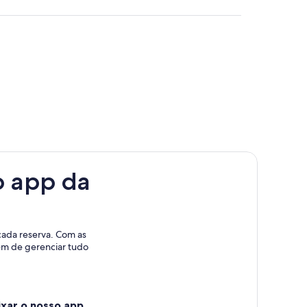
o app da
cada reserva. Com as
lém de gerenciar tudo
xar o nosso app.