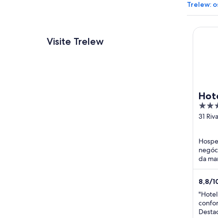
Trelew: o
Hotel L
Visite Trelew
Hote
3
out
31 Riv
of
5
Hosped
negóci
da man
de qu
Museu 
8,8
/
1
"Hotel
confor
Desta