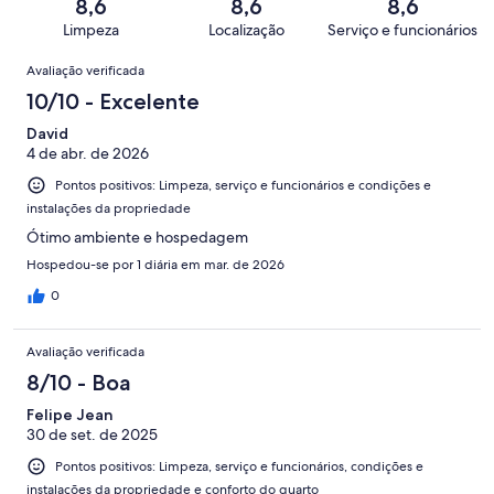
de
8,6
8,6
8,6
avaliações
8
204
Limpeza
Localização
Serviço e funcionários
de
avaliações
Avaliações
204
Avaliação verificada
avaliações
10/10 - Excelente
David
4 de abr. de 2026
Pontos positivos: Limpeza, serviço e funcionários e condições e
instalações da propriedade
Ótimo ambiente e hospedagem
Hospedou-se por 1 diária em mar. de 2026
0
Avaliação verificada
8/10 - Boa
Felipe Jean
30 de set. de 2025
Pontos positivos: Limpeza, serviço e funcionários, condições e
instalações da propriedade e conforto do quarto