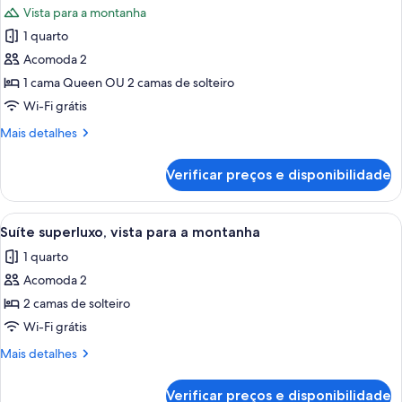
Vista para a montanha
as
1 quarto
fotos
de
Acomoda 2
Suíte
1 cama Queen OU 2 camas de solteiro
luxo
Wi-Fi grátis
Mais
Mais detalhes
detalhes
de
Verificar preços e disponibilidade
Suíte
luxo
Carrega
Quarto de hotel com uma cama grande,
5
Suíte superluxo, vista para a montanha
todas
1 quarto
as
Acomoda 2
fotos
de
2 camas de solteiro
Suíte
Wi-Fi grátis
superluxo,
Mais
Mais detalhes
vista
detalhes
para
de
Verificar preços e disponibilidade
Suíte