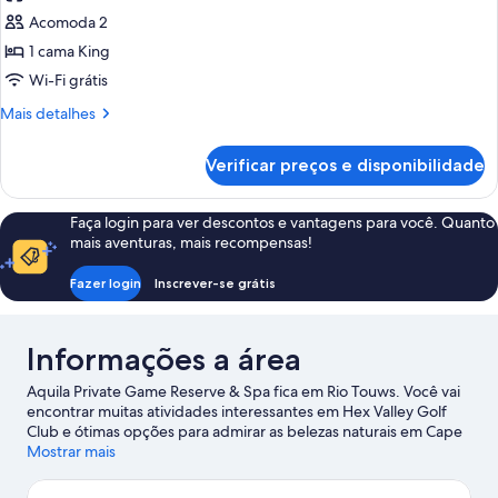
as
Acomoda 2
fotos
de
1 cama King
Deluxe
Wi-Fi grátis
Safari
Mais
Mais detalhes
Cottage
detalhes
de
Verificar preços e disponibilidade
Deluxe
Safari
Cottage
Faça login para ver descontos e vantagens para você. Quanto
mais aventuras, mais recompensas!
Fazer login
Inscrever-se grátis
Informações a área
Aquila Private Game Reserve & Spa fica em Rio Touws. Você vai
encontrar muitas atividades interessantes em Hex Valley Golf
Club e ótimas opções para admirar as belezas naturais em Cape
Floral Region Protected Areas e Bokkeriviere Nature Reserve.
Mostrar mais
Aproveite as atividades e atrações que a área oferece, como
golfe.
Confira nosso guia de viagem sobre Rio Touws.