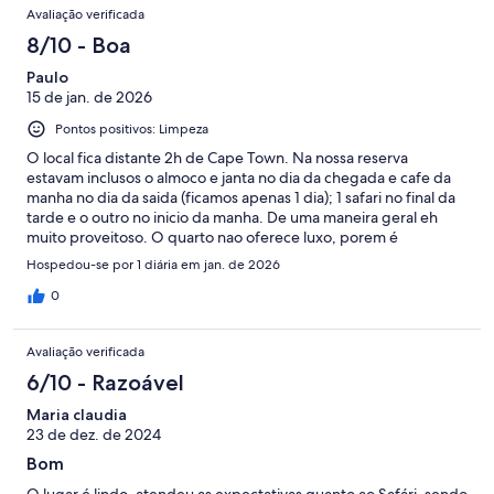
Avaliação verificada
8/10 - Boa
Paulo
15 de jan. de 2026
Pontos positivos: Limpeza
O local fica distante 2h de Cape Town. Na nossa reserva
estavam inclusos o almoco e janta no dia da chegada e cafe da
manha no dia da saida (ficamos apenas 1 dia); 1 safari no final da
tarde e o outro no inicio da manha. De uma maneira geral eh
muito proveitoso. O quarto nao oferece luxo, porem é
satisfatorio e tem tudo que necessitamos. A equipe nao é muito
Hospedou-se por 1 diária em jan. de 2026
simpatica, nem tao pouco receptiva, mas de uma maneira geral
fomos bem atendidos.
0
Avaliação verificada
6/10 - Razoável
Maria claudia
23 de dez. de 2024
Bom