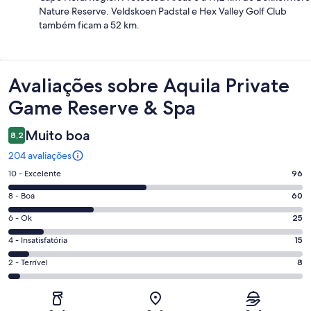
Nature Reserve. Veldskoen Padstal e Hex Valley Golf Club
também ficam a 52 km.
Avaliações
Avaliações sobre Aquila Private
Game Reserve & Spa
Muito boa
8,2
204 avaliações
Nota
10 - Excelente
96
10
Nota
8 - Boa
60
-
8
Excelente.
Nota
6 - Ok
25
-
96
6
Boa.
Nota
4 - Insatisfatória
15
de
-
60
4
204
Ok.
Nota
2 - Terrível
8
de
-
avaliações
25
2
204
Insatisfatória.
de
-
avaliações
15
204
Terrível.