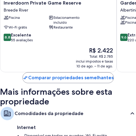
Inverdoorn
Garden
Inverdoorn Private Game Reserve
Garde
Private
Route
Breede River
Albertin
Game
Game
Piscina
Estacionamento
Piscin
Reserve
Lodge
incluído
Piscina
Breede
Albertin
Wi-Fi grátis
Restaurante
River
8.8
9.6
Excelente
Extr
8,8
9,6
de
de
55 avaliações
220 
10,
10,
O
R$ 2.422
Excelente,
Extraord
preço
55
220
Total: R$ 2.785
é
inclui impostos e taxas
avaliações
avaliaçõ
de
10 de ago. – 11 de ago.
R$ 2.422
Comparar propriedades semelhantes
Mais informações sobre esta
propriedade
Comodidades da propriedade
Internet
Disponível em todos os quartos: Wi-Fi grátis