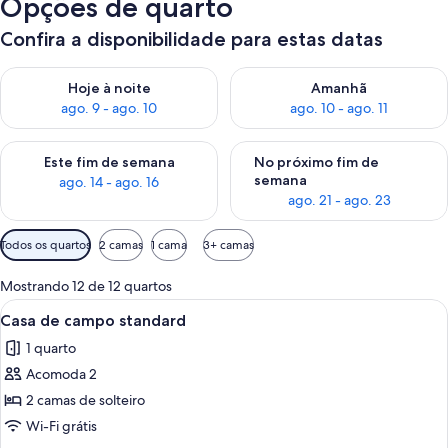
Opções de quarto
Confira a disponibilidade para estas datas
Verifica a disponibilidade para esta noite, ago. 9 - ago. 10
Verifica a disponibilidade para
Hoje à noite
Amanhã
ago. 9 - ago. 10
ago. 10 - ago. 11
Verifica a disponibilidade para este fim de semana, ago. 14 - a
Verifica a disponibilidade par
Este fim de semana
No próximo fim de
semana
ago. 14 - ago. 16
ago. 21 - ago. 23
Filtros
Todos os quartos
2 camas
1 cama
3+ camas
disponíveis
para
Mostrando 12 de 12 quartos
os
Carrega
Uma construção com telhado de colmo,
4
Casa de campo standard
quartos
todas
1 quarto
as
Acomoda 2
fotos
de
2 camas de solteiro
Casa
Wi-Fi grátis
de