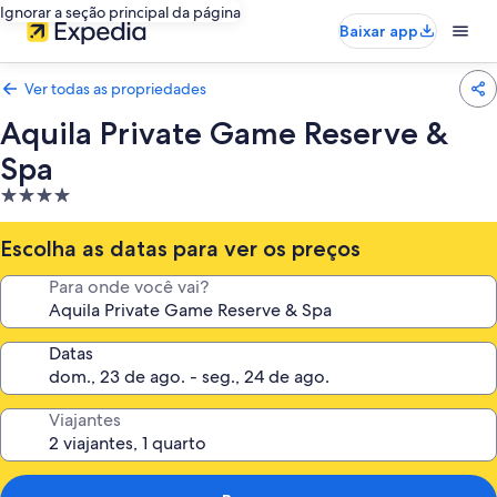
Ignorar a seção principal da página
Baixar app
Ver todas as propriedades
Aquila Private Game Reserve &
Spa
Propriedade
4.0
estrelas
Escolha as datas para ver os preços
Para onde você vai?
Datas
Viajantes