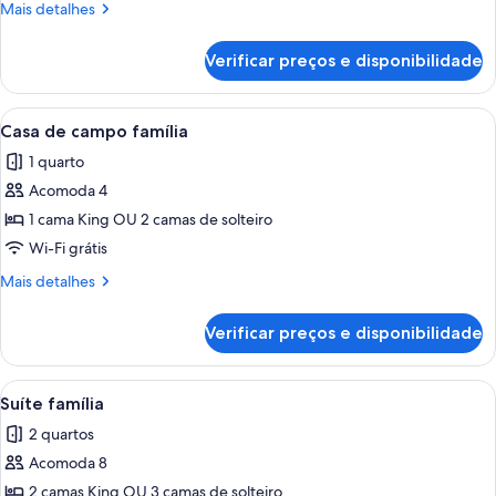
Mais
Mais detalhes
campo
detalhes
standard
de
Verificar preços e disponibilidade
Casa
de
campo
Carrega
Um edifício de pedra com telhado de p
6
standard
Casa de campo família
todas
1 quarto
as
Acomoda 4
fotos
de
1 cama King OU 2 camas de solteiro
Casa
Wi-Fi grátis
de
Mais
Mais detalhes
campo
detalhes
família
de
Verificar preços e disponibilidade
Casa
de
campo
Carrega
Um edifício de pedra com telhado de p
5
família
Suíte família
todas
2 quartos
as
Acomoda 8
fotos
de
2 camas King OU 3 camas de solteiro