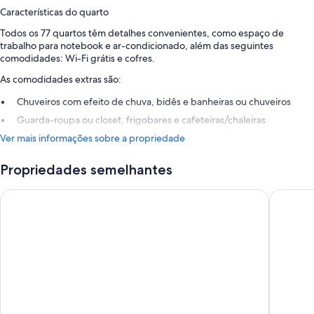
Características do quarto
Todos os 77 quartos têm detalhes convenientes, como espaço de
trabalho para notebook e ar-condicionado, além das seguintes
comodidades: Wi-Fi grátis e cofres.
As comodidades extras são:
Chuveiros com efeito de chuva, bidês e banheiras ou chuveiros
Guarda-roupa ou closet, frigobares e cafeteiras/chaleiras
Ver mais informações sobre a propriedade
Propriedades semelhantes
Inverdoorn Private Game Reserve
Garden 