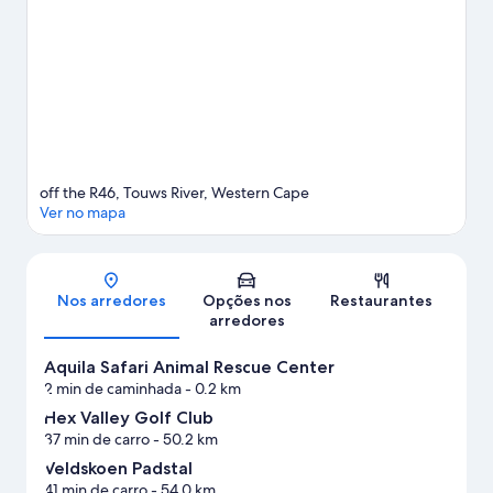
Ver mais alojamentos - Rio Touws
off the R46, Touws River, Western Cape
Ver no mapa
Mapa
Nos arredores
Opções nos
Restaurantes
arredores
Aquila Safari Animal Rescue Center
2 min de caminhada
- 0.2 km
Hex Valley Golf Club
37 min de carro
- 50.2 km
Veldskoen Padstal
41 min de carro
- 54.0 km