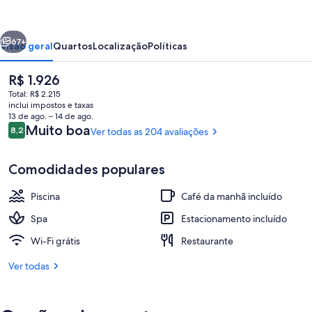
Game
Reserve
erior
Próximo
&
67+
Visão geral
Quartos
Localização
Políticas
Spa
O
R$ 1.926
preço
Total: R$ 2.215
atual
inclui impostos e taxas
é
13 de ago. – 14 de ago.
R$ 1.926
Avaliações
Muito boa
8,2
Ver todas as 204 avaliações
8,2 de 10
Comodidades populares
Cofres nos quartos, escrivaninha, es
Piscina
Café da manhã incluído
Spa
Estacionamento incluído
Wi-Fi grátis
Restaurante
Ver todas