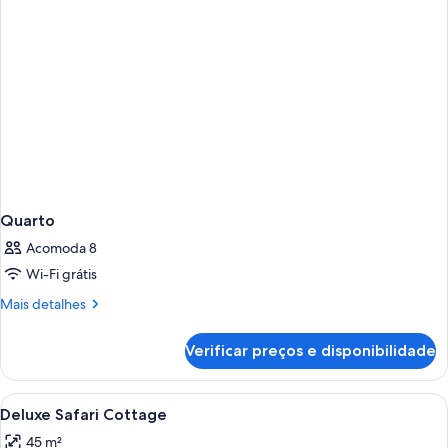
Quarto
Acomoda 8
Wi-Fi grátis
Mais
Mais detalhes
detalhes
de
Verificar preços e disponibilidade
Quarto
Carrega
Quarto com cama grande, mesa de cabe
3
Deluxe Safari Cottage
todas
45 m²