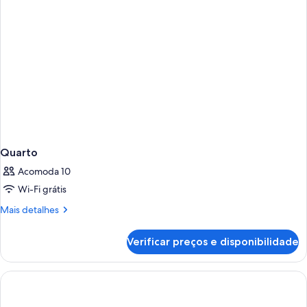
não
a
fumantes,
piscina
vista
para
a
piscina
Quarto
Acomoda 10
Wi-Fi grátis
Mais
Mais detalhes
detalhes
de
Verificar preços e disponibilidade
Quarto