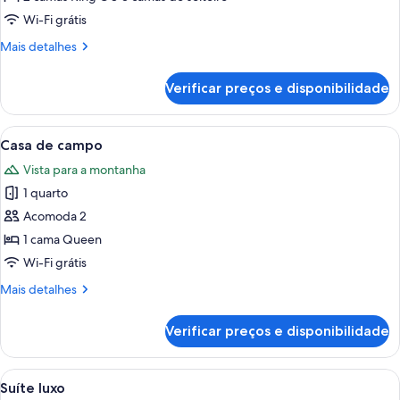
Suíte
Wi-Fi grátis
família
Mais
Mais detalhes
detalhes
de
Verificar preços e disponibilidade
Suíte
família
Carrega
Uma casa de pedra rústica com telhad
6
Casa de campo
todas
Vista para a montanha
as
1 quarto
fotos
de
Acomoda 2
Casa
1 cama Queen
de
Wi-Fi grátis
campo
Mais
Mais detalhes
detalhes
de
Verificar preços e disponibilidade
Casa
de
campo
Carrega
Quarto com uma cama grande, cabeceir
6
Suíte luxo
todas