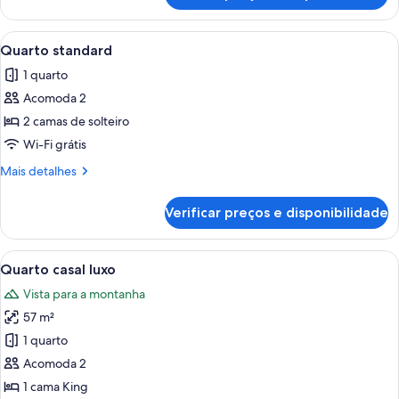
a
superluxo,
montanha
vista
Carrega
Quarto de hotel com duas camas, um p
5
para
Quarto standard
todas
a
1 quarto
montanha
as
Acomoda 2
fotos
de
2 camas de solteiro
Quarto
Wi-Fi grátis
standard
Mais
Mais detalhes
detalhes
de
Verificar preços e disponibilidade
Quarto
standard
Carrega
Um quarto espaçoso com uma cama gra
6
Quarto casal luxo
todas
Vista para a montanha
as
57 m²
fotos
de
1 quarto
Quarto
Acomoda 2
casal
1 cama King