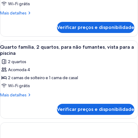
luxo
Wi-Fi grátis
Mais
Mais detalhes
detalhes
de
Verificar preços e disponibilidade
Quarto
casal
luxo
Carrega
Um corredor com duas portas espelhad
1
Quarto família, 2 quartos, para não fumantes, vista para a
todas
piscina
as
2 quartos
fotos
Acomoda 4
de
2 camas de solteiro e 1 cama de casal
Quarto
família,
Wi-Fi grátis
2
Mais
Mais detalhes
quartos,
detalhes
de
para
Verificar preços e disponibilidade
Quarto
não
família,
fumantes,
2
vista
quartos,
para
para