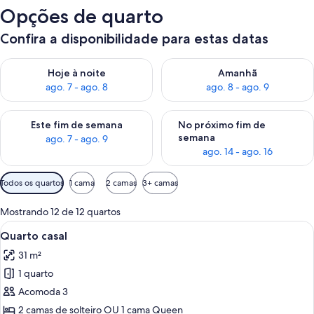
Opções de quarto
Confira a disponibilidade para estas datas
Verifica a disponibilidade para esta noite, ago. 7 - ago. 8
Verifica a disponibilidade par
Hoje à noite
Amanhã
ago. 7 - ago. 8
ago. 8 - ago. 9
Verifica a disponibilidade para este fim de semana, ago. 7 - ag
Verifica a disponibilidade par
Este fim de semana
No próximo fim de
semana
ago. 7 - ago. 9
ago. 14 - ago. 16
Filtros
Todos os quartos
1 cama
2 camas
3+ camas
disponíveis
para
Mostrando 12 de 12 quartos
os
Carrega
Quarto de hotel com uma cama grande,
7
Quarto casal
quartos
todas
31 m²
as
1 quarto
fotos
de
Acomoda 3
Quarto
2 camas de solteiro OU 1 cama Queen