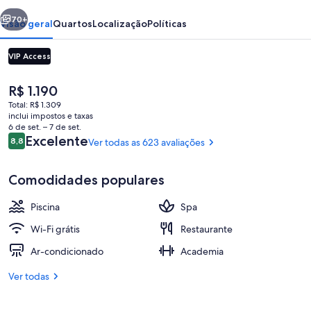
Playa
erior
Próximo
70+
Visão geral
Quartos
Localização
Políticas
VIP Access
O
R$ 1.190
preço
Total: R$ 1.309
atual
inclui impostos e taxas
é
6 de set. – 7 de set.
R$ 1.190
Avaliações
Excelente
8,8
Ver todas as 623 avaliações
8,8 de 10
Vista da propriedade
Comodidades populares
Piscina
Spa
Wi-Fi grátis
Restaurante
Ar-condicionado
Academia
Ver todas