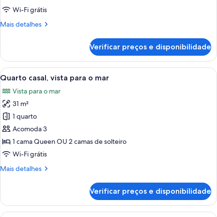
casal
Wi-Fi grátis
Mais
Mais detalhes
detalhes
de
Verificar preços e disponibilidade
Quarto
casal
Carrega
Vista costeira com palmeiras, uma praia
7
Quarto casal, vista para o mar
todas
Vista para o mar
as
31 m²
fotos
de
1 quarto
Quarto
Acomoda 3
casal,
1 cama Queen OU 2 camas de solteiro
vista
Wi-Fi grátis
para
Mais
Mais detalhes
o
detalhes
mar
de
Verificar preços e disponibilidade
Quarto
casal,
vista
Carrega
Quarto de hotel com uma cama grande,