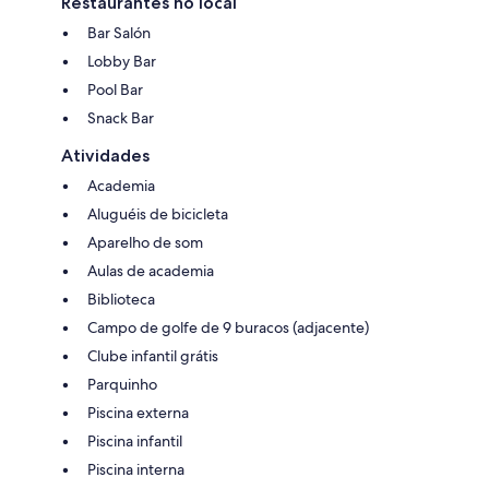
Restaurantes no local
Bar Salón
Lobby Bar
Pool Bar
Snack Bar
Atividades
Academia
Aluguéis de bicicleta
Aparelho de som
Aulas de academia
Biblioteca
Campo de golfe de 9 buracos (adjacente)
Clube infantil grátis
Parquinho
Piscina externa
Piscina infantil
Piscina interna