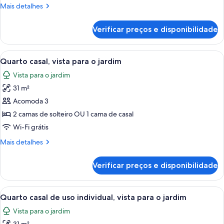
Adults
Mais
Mais detalhes
&
detalhes
de
2
Verificar preços e disponibilidade
Apartamento
Children)
superior
(2
Carrega
Quarto de hotel com uma cama grande
6
Adults
Quarto casal, vista para o jardim
todas
&
Vista para o jardim
2
as
Children)
31 m²
fotos
de
Acomoda 3
Quarto
2 camas de solteiro OU 1 cama de casal
casal,
Wi-Fi grátis
vista
Mais
Mais detalhes
para
detalhes
o
de
Verificar preços e disponibilidade
Quarto
jardim
casal,
vista
Carrega
Quarto de hotel com uma cama grande
6
para
Quarto casal de uso individual, vista para o jardim
todas
o
Vista para o jardim
jardim
as