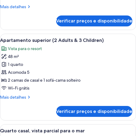
Mais
Mais detalhes
detalhes
de
Verificar preços e disponibilidade
Apartamento
standard
Carrega
Uma varanda com área de estar externa
9
Apartamento superior (2 Adults & 3 Children)
todas
Vista para o resort
as
48 m²
fotos
de
1 quarto
Apartamento
Acomoda 5
superior
2 camas de casal e 1 sofá-cama solteiro
(2
Wi-Fi grátis
Adults
Mais
Mais detalhes
&
detalhes
3
de
Verificar preços e disponibilidade
Children)
Apartamento
superior
(2
Carrega
Quarto de hotel com uma cama grande
8
Adults
Quarto casal, vista parcial para o mar
todas
&