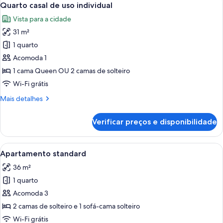
6
para
Quarto casal de uso individual
todas
o
Vista para a cidade
mar
as
31 m²
fotos
de
1 quarto
Quarto
Acomoda 1
casal
1 cama Queen OU 2 camas de solteiro
de
Wi-Fi grátis
uso
Mais
Mais detalhes
individual
detalhes
de
Verificar preços e disponibilidade
Quarto
casal
de
Carrega
Quarto de hotel moderno com televisão
8
uso
Apartamento standard
todas
individual
36 m²
as
1 quarto
fotos
de
Acomoda 3
Apartamento
2 camas de solteiro e 1 sofá-cama solteiro
standard
Wi-Fi grátis