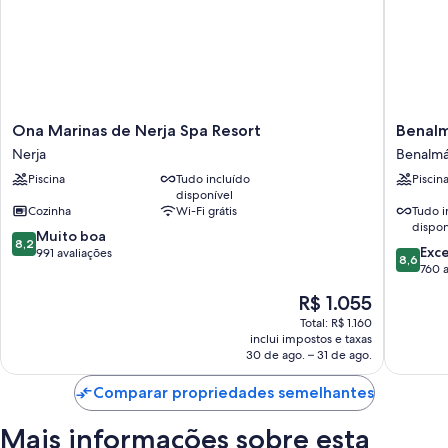
Ona
Benalm
Ona Marinas de Nerja Spa Resort
Benalm
Marinas
Hotel
Nerja
Benalmá
de
Costa
Piscina
Tudo incluído
Piscin
Nerja
del
disponível
Spa
Sol
Cozinha
Wi-Fi grátis
Tudo i
Resort
Benalm
dispon
8.2
Nerja
Muito boa
Costa
8,2
8.6
Exc
de
991 avaliações
8,6
de
760 a
10,
10,
Muito
O
R$ 1.055
Excelent
boa,
preço
760
Total: R$ 1.160
991
é
inclui impostos e taxas
avaliaçõ
avaliações
de
30 de ago. – 31 de ago.
R$ 1.055
Comparar propriedades semelhantes
Mais informações sobre esta