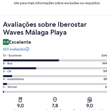
site para mais informações sobre exclusões ou requisitos.
Avaliações
Avaliações sobre Iberostar
Waves Málaga Playa
Excelente
8,8
623 avaliações
Nota
10 - Excelente
334
10
Nota
8 - Boa
199
-
8
Excelente.
Nota
6 - Ok
59
-
334
6
Boa.
Nota
4 - Insatisfatória
25
de
-
199
4
623
Ok.
Nota
2 - Terrível
6
de
-
avaliações
59
2
623
Insatisfatória.
de
-
avaliações
25
623
Terrível.
de
9,0
7,8
9,0
avaliações
6