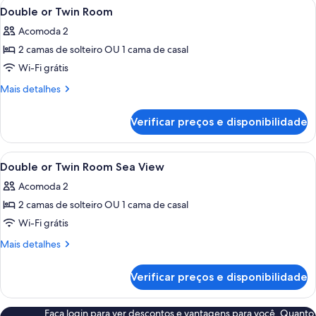
Carrega
Área de piscina do resort com um tobo
2
Side
Room
Double or Twin Room
todas
with
Sea
Acomoda 2
Side
as
View
Sea
2 camas de solteiro OU 1 cama de casal
fotos
View
de
Wi-Fi grátis
Double
Mais
Mais detalhes
or
detalhes
de
Twin
Verificar preços e disponibilidade
Double
Room
or
Twin
Carrega
Área de piscina do resort com um tobo
2
Room
Double or Twin Room Sea View
todas
Acomoda 2
as
2 camas de solteiro OU 1 cama de casal
fotos
de
Wi-Fi grátis
Double
Mais
Mais detalhes
or
detalhes
de
Twin
Verificar preços e disponibilidade
Double
Room
or
Sea
Twin
Faça login para ver descontos e vantagens para você. Quanto