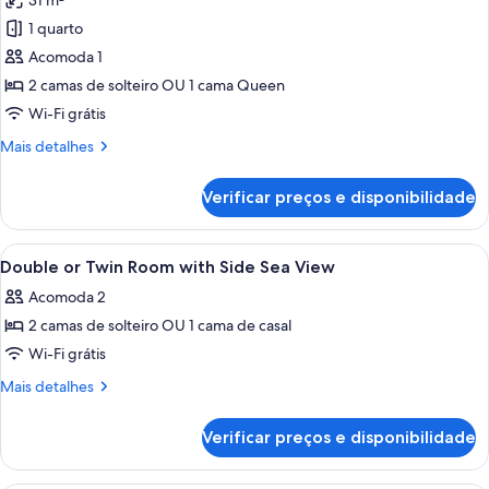
31 m²
fotos
de
1 quarto
Quarto
Acomoda 1
casal
2 camas de solteiro OU 1 cama Queen
de
Wi-Fi grátis
uso
Mais
Mais detalhes
individual,
detalhes
vista
de
Verificar preços e disponibilidade
para
Quarto
casal
o
de
Carrega
Área de piscina do resort com um tobo
jardim
2
uso
Double or Twin Room with Side Sea View
todas
individual,
Acomoda 2
vista
as
para
2 camas de solteiro OU 1 cama de casal
fotos
o
de
Wi-Fi grátis
jardim
Double
Mais
Mais detalhes
or
detalhes
de
Twin
Verificar preços e disponibilidade
Double
Room
or
with
Twin