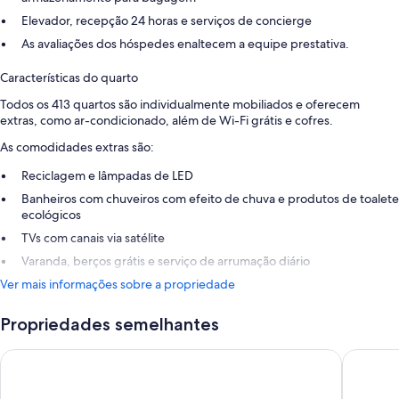
Elevador, recepção 24 horas e serviços de concierge
As avaliações dos hóspedes enaltecem a equipe prestativa.
Características do quarto
Todos os 413 quartos são individualmente mobiliados e oferecem
extras, como ar-condicionado, além de Wi-Fi grátis e cofres.
As comodidades extras são:
Reciclagem e lâmpadas de LED
Banheiros com chuveiros com efeito de chuva e produtos de toalete
ecológicos
TVs com canais via satélite
Varanda, berços grátis e serviço de arrumação diário
Ver mais informações sobre a propriedade
Propriedades semelhantes
Ona Marinas de Nerja Spa Resort
Benalma 