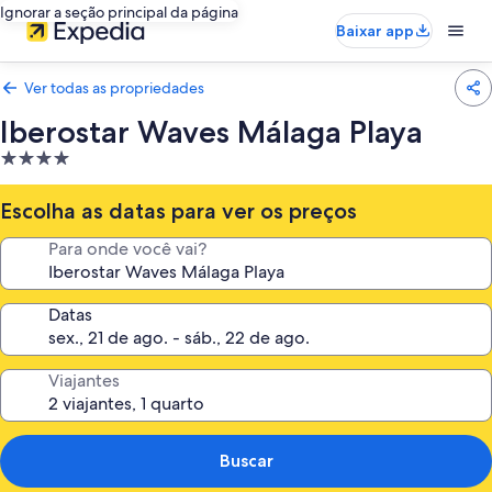
Ignorar a seção principal da página
Baixar app
Ver todas as propriedades
Iberostar Waves Málaga Playa
Propriedade
4.0
estrelas
Escolha as datas para ver os preços
Para onde você vai?
Datas
Viajantes
Buscar