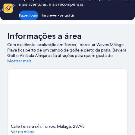
View
Room
mais aventuras, mais recompensas!
Sea
View
Fazer login
Inscrever-se grátis
Informações a área
Com excelente localização em Torrox, Iberostar Waves Málaga
Playa fica perto de um campo de golfe e perto da praia. Baviera
Golf e Vinícola Almijara são atrações para quem gosta de
atividades divertidas, mas a região ainda conta com Aerobaby
Mostrar mais
Medina e Centro Cultural Villa de Nerja. Solaris Nerja é uma boa
opção para curtir a vida noturna e Parque Aquático Aquavelis
um passeio interessante para fazer com as crianças.
Confira
nosso guia de viagem sobre Torrox.
Calle Ferrara s/n, Torrox, Malaga, 29793
Ver no mapa