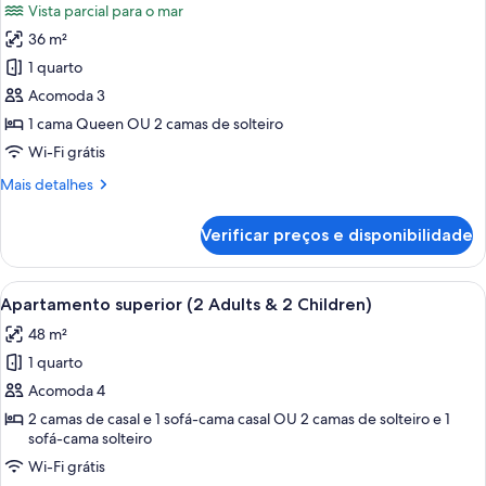
Vista parcial para o mar
3
as
Children)
36 m²
fotos
de
1 quarto
Quarto
Acomoda 3
casal,
1 cama Queen OU 2 camas de solteiro
vista
Wi-Fi grátis
parcial
Mais
Mais detalhes
para
detalhes
o
de
Verificar preços e disponibilidade
mar
Quarto
casal,
vista
Carrega
Quarto de hotel moderno com sofá, me
8
parcial
Apartamento superior (2 Adults & 2 Children)
todas
para
48 m²
o
as
mar
1 quarto
fotos
de
Acomoda 4
Apartamento
2 camas de casal e 1 sofá-cama casal OU 2 camas de solteiro e 1
sofá-cama solteiro
superior
(2
Wi-Fi grátis