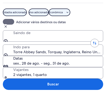
Estadia adicionada
Voo adicionado
Econômica
Uma praia com o Teatro Princess e um
Adicionar vários destinos ou datas
Saindo de
Indo para
Torre Abbey Sands, Torquay, Inglaterra, Reino Unido
Datas
sex., 28 de ago. - seg., 31 de ago.
Viajantes
2 viajantes, 1 quarto
Buscar
Explorar mapa