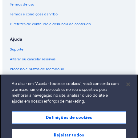
Termos de uso
Termos e condições da Vrbo
Diretrizes de conteúdo e denúncia de conteúdo
Ajuda
Suporte
Alterar ou cancelar reservas
Processo e prazos de reembolso
Reserve um voo usando um crédito da companhia aérea
Ao clicar em “Aceitar todos os cookies”, você concorda com
Documentos para viagens internacionais
o armazenamento de cookies no seu dispositivo para
melhorar a navegação no site, analisar o uso do site e
ajudar em nossos esforços de marketing.
Definições de cookies
A Expedia, Inc. não se responsabiliza pelo conteúdo dos sites externos.
© 2026 Expedia, Inc., uma empresa do Expedia Group. Todos os direitos
reservados Expedia e o logotipo da Expedia são marcas registradas da
Expedia, Inc.
Rejeitar todos