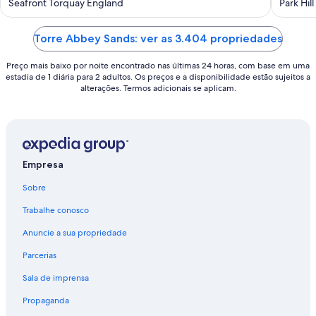
out
out
Seafront Torquay England
Park Hil
of
of
5
5
Torre Abbey Sands: ver as 3.404 propriedades
Preço mais baixo por noite encontrado nas últimas 24 horas, com base em uma
estadia de 1 diária para 2 adultos. Os preços e a disponibilidade estão sujeitos a
alterações. Termos adicionais se aplicam.
Empresa
Sobre
Trabalhe conosco
Anuncie a sua propriedade
Parcerias
Sala de imprensa
Propaganda