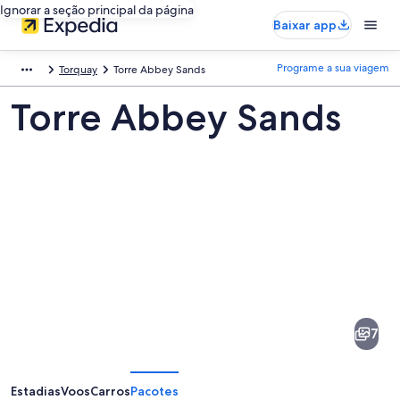
Ignorar a seção principal da página
Baixar app
Programe a sua viagem
Torquay
Torre Abbey Sands
Torre Abbey Sands
Fotos
de
Torre
7
Abbey
Sands
Estadias
Voos
Carros
Pacotes