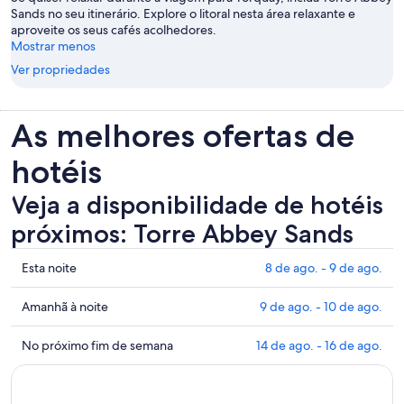
Sands no seu itinerário. Explore o litoral nesta área relaxante e
aproveite os seus cafés acolhedores.
Mostrar menos
Ver propriedades
As melhores ofertas de
hotéis
Veja a disponibilidade de hotéis
próximos: Torre Abbey Sands
Mostrar
Esta noite
8 de ago. - 9 de ago.
preços
perto
Mostrar
Amanhã à noite
9 de ago. - 10 de ago.
de
preços
Torre
perto
Mostrar
No próximo fim de semana
14 de ago. - 16 de ago.
Abbey
de
preços
Sands
Torre
perto
para
Abbey
de