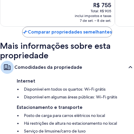
10,
Maravilh
O
R$ 755
Maravilhosa,
8.500
preço
1.012
Total: R$ 905
avaliaçõ
é
inclui impostos e taxas
avaliações
de
7 de set. – 8 de set.
R$ 755
Comparar propriedades semelhantes
Mais informações sobre esta
propriedade
Comodidades da propriedade
Internet
Disponível em todos os quartos: Wi-Fi grátis
Disponível em algumas áreas públicas: Wi-Fi grátis
Estacionamento e transporte
Posto de carga para carros elétricos no local
Há restrições de altura no estacionamento no local
Serviço de limusine/carro de luxo