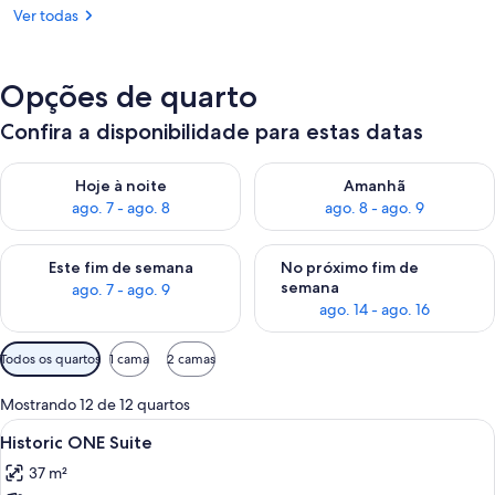
Ver todas
Opções de quarto
Confira a disponibilidade para estas datas
Verifica a disponibilidade para esta noite, ago. 7 - ago. 8
Verifica a disponibilidade par
Hoje à noite
Amanhã
ago. 7 - ago. 8
ago. 8 - ago. 9
Verifica a disponibilidade para este fim de semana, ago. 7 - ag
Verifica a disponibilidade par
Este fim de semana
No próximo fim de
semana
ago. 7 - ago. 9
ago. 14 - ago. 16
Filtros
Todos os quartos
1 cama
2 camas
disponíveis
para
Mostrando 12 de 12 quartos
os
Carrega
Quarto de hotel moderno com área de
5
Historic ONE Suite
quartos
todas
37 m²
as