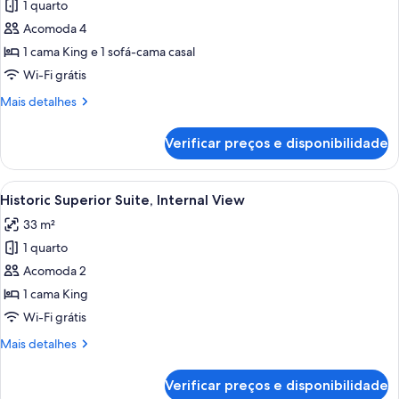
1 quarto
fotos
de
Acomoda 4
Historic
1 cama King e 1 sofá-cama casal
ONE
Wi-Fi grátis
Suite
Mais
Mais detalhes
detalhes
de
Verificar preços e disponibilidade
Historic
ONE
Suite
Carrega
Quarto de hotel com uma cama grand
6
Historic Superior Suite, Internal View
todas
33 m²
as
1 quarto
fotos
de
Acomoda 2
Historic
1 cama King
Superior
Wi-Fi grátis
Suite,
Mais
Mais detalhes
Internal
detalhes
View
de
Verificar preços e disponibilidade
Historic