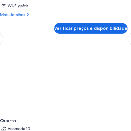
Double
Wi-Fi grátis
Suite
Mais
Mais detalhes
detalhes
de
Verificar preços e disponibilidade
Historic
Double
Suite
Quarto
Acomoda 10