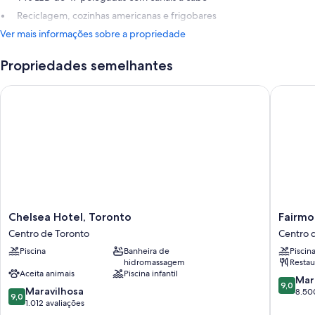
Reciclagem, cozinhas americanas e frigobares
Ver mais informações sobre a propriedade
Propriedades semelhantes
Chelsea Hotel, Toronto
Fairmont
Chelsea
Fairmon
Chelsea Hotel, Toronto
Fairmo
Hotel,
Royal
Centro de Toronto
Centro 
Toronto
York
Piscina
Banheira de
Piscin
Centro
Centro
hidromassagem
Restau
de
de
Aceita animais
Piscina infantil
Toronto
Toronto
9.0
Mar
9,0
9.0
Maravilhosa
de
8.50
9,0
de
1.012 avaliações
10,