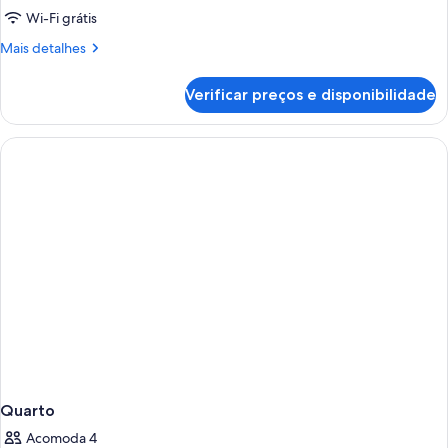
Wi-Fi grátis
Mais
Mais detalhes
detalhes
de
Verificar preços e disponibilidade
Quarto
Quarto
Acomoda 4