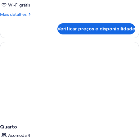
Wi-Fi grátis
Mais
Mais detalhes
detalhes
de
Verificar preços e disponibilidade
Quarto
Quarto
Acomoda 4