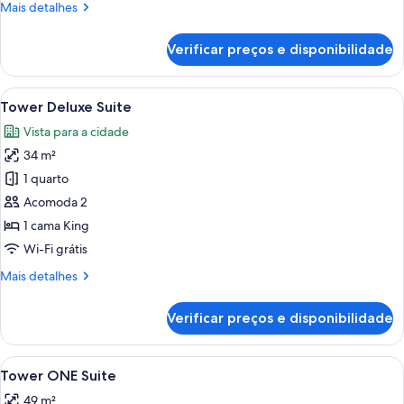
Mais
Mais detalhes
1
detalhes
cama
de
Verificar preços e disponibilidade
Suíte
King
estúdio,
1
Carrega
Quarto de hotel com uma cama grande,
6
cama
Tower Deluxe Suite
todas
King
Vista para a cidade
as
34 m²
fotos
de
1 quarto
Tower
Acomoda 2
Deluxe
1 cama King
Suite
Wi-Fi grátis
Mais
Mais detalhes
detalhes
de
Verificar preços e disponibilidade
Tower
Deluxe
Suite
Carrega
Quarto de hotel moderno com área de e
5
Tower ONE Suite
todas
49 m²