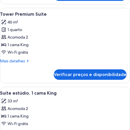
Superior
Suite,
Carrega
Quarto de hotel moderno com cozinha 
5
Internal
Tower Premium Suite
todas
View
46 m²
as
1 quarto
fotos
de
Acomoda 2
Tower
1 cama King
Premium
Wi-Fi grátis
Suite
Mais
Mais detalhes
detalhes
de
Verificar preços e disponibilidade
Tower
Premium
Suite
Carrega
Quarto de hotel com cama, escrivaninh
5
Suíte estúdio, 1 cama King
todas
33 m²
as
Acomoda 2
fotos
de
1 cama King
Suíte
Wi-Fi grátis
estúdio,