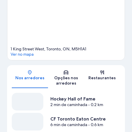
mais populares pode ir a Aquário Ripley's de Canadá. Scotiabank
Arena e Rogers Centre oferecem uma programação de eventos
e jogos. Os hóspedes deste hotel adoram sua localização
central.
Confira nosso guia de viagem sobre Toronto.
1 King Street West, Toronto, ON, M5H1A1
Ver no mapa
Mapa
Nos arredores
Opções nos
Restaurantes
arredores
Hockey Hall of Fame
2 min de caminhada
- 0.2 km
CF Toronto Eaton Centre
6 min de caminhada
- 0.6 km