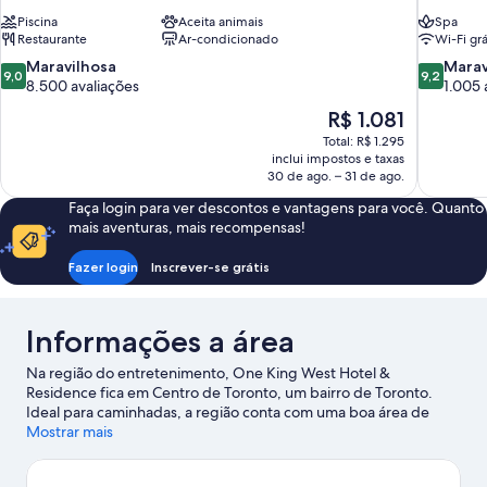
Piscina
Aceita animais
Spa
Restaurante
Ar-condicionado
Wi-Fi grá
9.0
9.2
Maravilhosa
Marav
9,0
9,2
de
de
8.500 avaliações
1.005 
10,
10,
O
R$ 1.081
Maravilhosa,
Maravilhos
preço
Total: R$ 1.295
8.500
1.005
é
inclui impostos e taxas
avaliações
avaliações
de
30 de ago. – 31 de ago.
R$ 1.081
Faça login para ver descontos e vantagens para você. Quanto
mais aventuras, mais recompensas!
Fazer login
Inscrever-se grátis
Informações a área
Na região do entretenimento, One King West Hotel &
Residence fica em Centro de Toronto, um bairro de Toronto.
Ideal para caminhadas, a região conta com uma boa área de
compras. Para quem gosta de fazer compras durante a viagem,
Mostrar mais
vale a pena visitar CF Toronto Eaton Centre e The Distillery
Historic District, enquanto quem deseja conhecer as atrações