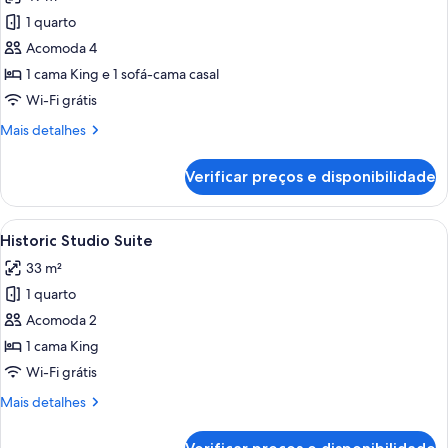
as
1 quarto
fotos
de
Acomoda 4
Tower
1 cama King e 1 sofá-cama casal
ONE
Wi-Fi grátis
Suite
Mais
Mais detalhes
detalhes
de
Verificar preços e disponibilidade
Tower
ONE
Suite
Carrega
Quarto de hotel com cama, escrivaninh
5
Historic Studio Suite
todas
33 m²
as
1 quarto
fotos
de
Acomoda 2
Historic
1 cama King
Studio
Wi-Fi grátis
Suite
Mais
Mais detalhes
detalhes
de