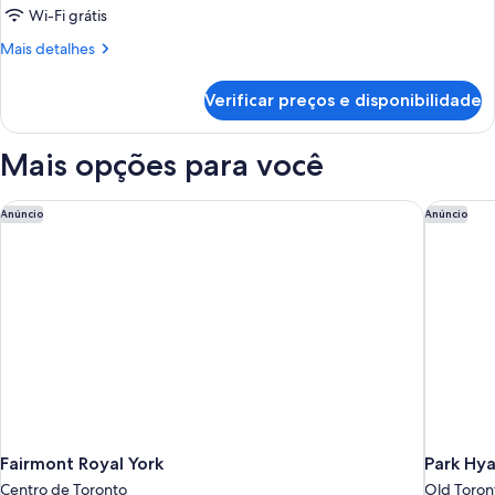
Wi-Fi grátis
Mais
Mais detalhes
detalhes
de
Verificar preços e disponibilidade
Quarto
Mais opções para você
Fairmont Royal York
Park Hya
Anúncio
Anúncio
Fairmont Royal York
Park Hya
Centro de Toronto
Old Toron