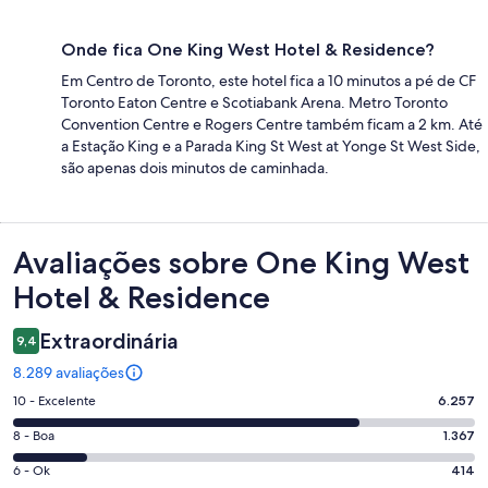
Onde fica One King West Hotel & Residence?
Em Centro de Toronto, este hotel fica a 10 minutos a pé de CF
Toronto Eaton Centre e Scotiabank Arena. Metro Toronto
Convention Centre e Rogers Centre também ficam a 2 km. Até
a Estação King e a Parada King St West at Yonge St West Side,
são apenas dois minutos de caminhada.
Avaliações
Avaliações sobre One King West
Hotel & Residence
Extraordinária
9,4
8.289 avaliações
Nota
10 - Excelente
6.257
10
Nota
8 - Boa
1.367
-
8
Excelente.
Nota
6 - Ok
414
-