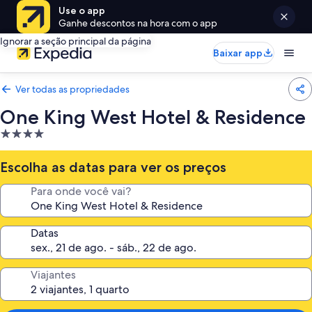
Use o app
Ganhe descontos na hora com o app
Ignorar a seção principal da página
Baixar app
Ver todas as propriedades
One King West Hotel & Residence
Propriedade
4.0
estrelas
Escolha as datas para ver os preços
Para onde você vai?
Datas
Viajantes