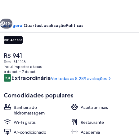
West
Hotel
erior
Próximo
&
45+
Visão geral
Quartos
Localização
Políticas
Residence
VIP Access
O
R$ 941
preço
Total: R$ 1.128
atual
inclui impostos e taxas
é
6 de set. – 7 de set.
R$ 941
Avaliações
Extraordinária
9,4
Ver todas as 8.289 avaliações
9,4 de 10
Sala de reunião
Comodidades populares
Banheira de
Aceita animais
hidromassagem
Wi-Fi grátis
Restaurante
Ar-condicionado
Academia