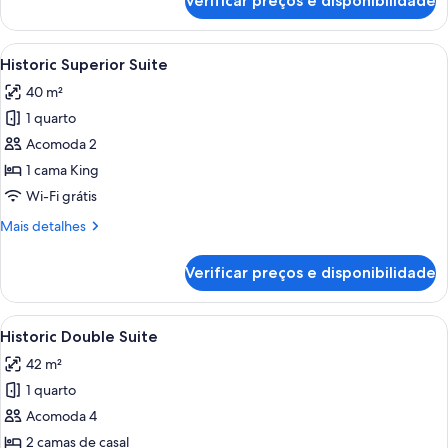
Verificar preços e disponibilidade
Historic
Studio
Suite
Carrega
Quarto de hotel com uma cama grande
5
Historic Superior Suite
todas
40 m²
as
1 quarto
fotos
de
Acomoda 2
Historic
1 cama King
Superior
Wi-Fi grátis
Suite
Mais
Mais detalhes
detalhes
de
Verificar preços e disponibilidade
Historic
Superior
Suite
Carrega
Quarto de hotel com duas camas, cozin
5
Historic Double Suite
todas
42 m²
as
1 quarto
fotos
de
Acomoda 4
Historic
2 camas de casal