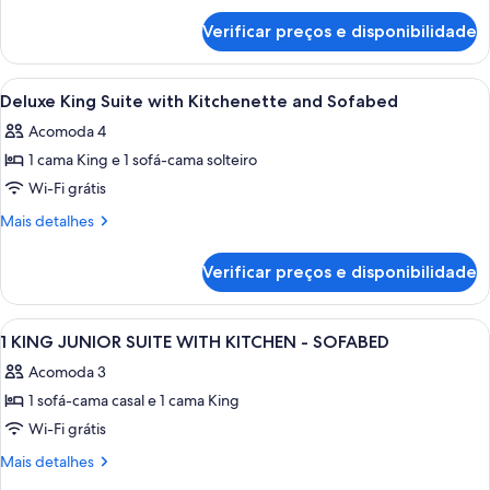
de
Suite
Verificar preços e disponibilidade
Junior
with
King
Kitchen
Suite
Carrega
Roupas de cama premium, cofres nos q
6
with
Deluxe King Suite with Kitchenette and Sofabed
todas
Kitchen
Acomoda 4
as
1 cama King e 1 sofá-cama solteiro
fotos
de
Wi-Fi grátis
Deluxe
Mais
Mais detalhes
King
detalhes
de
Suite
Verificar preços e disponibilidade
Deluxe
with
King
Kitchenette
Suite
Carrega
Quarto de hotel com cama, sofá, mesa 
6
and
with
1 KING JUNIOR SUITE WITH KITCHEN - SOFABED
todas
Kitchenette
Sofabed
Acomoda 3
and
as
Sofabed
1 sofá-cama casal e 1 cama King
fotos
de
Wi-Fi grátis
1
Mais
Mais detalhes
KING
detalhes