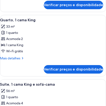
de
JUNIOR
Verificar preços e disponibilidade
1
SUITE
KING
WITH
JUNIOR
Carrega
Quarto de hotel com cama, escrivaninha
11
KITCHEN
SUITE
Quarto, 1 cama King
todas
WITH
-
33 m²
KITCHEN
as
SOFABED
-
1 quarto
fotos
SOFABED
de
Acomoda 2
Quarto,
1 cama King
1
Wi-Fi grátis
cama
Mais
Mais detalhes
King
detalhes
de
Verificar preços e disponibilidade
Quarto,
1
cama
Carrega
Quarto de hotel com sofá cinzento, 
8
King
Suíte, 1 cama King e sofá-cama
todas
56 m²
as
1 quarto
fotos
de
Acomoda 4