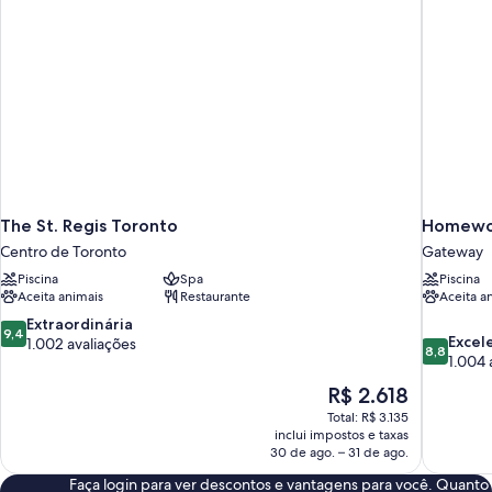
The St. Regis Toronto
Homewoo
Centro de Toronto
Gateway
Piscina
Spa
Piscina
Aceita animais
Restaurante
Aceita a
9.4
Extraordinária
9,4
8.8
Excel
de
1.002 avaliações
8,8
de
1.004 
10,
10,
Extraordinária,
O
R$ 2.618
Excelente
1.002
preço
Total: R$ 3.135
1.004
avaliações
é
inclui impostos e taxas
avaliações
de
30 de ago. – 31 de ago.
R$ 2.618
Faça login para ver descontos e vantagens para você. Quanto