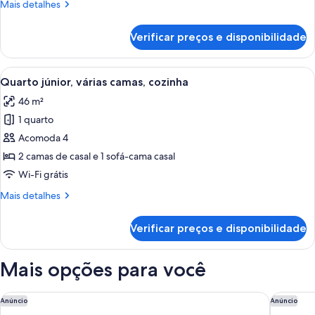
Mais
Mais detalhes
King
detalhes
e
de
Verificar preços e disponibilidade
Suíte,
sofá-
1
cama,
cama
Carrega
Quarto de hotel moderno com cozinha 
cozinha
5
King
Quarto júnior, várias camas, cozinha
todas
e
46 m²
sofá-
as
cama,
1 quarto
fotos
cozinha
de
Acomoda 4
Quarto
2 camas de casal e 1 sofá-cama casal
júnior,
Wi-Fi grátis
várias
Mais
Mais detalhes
camas,
detalhes
cozinha
de
Verificar preços e disponibilidade
Quarto
júnior,
várias
Mais opções para você
camas,
cozinha
The St. Regis Toronto
Homewood
Anúncio
Anúncio