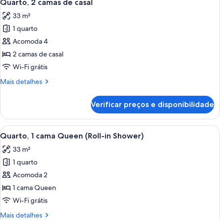
7
Queen
Quarto, 2 camas de casal
todas
33 m²
as
1 quarto
fotos
de
Acomoda 4
Quarto,
2 camas de casal
2
Wi-Fi grátis
camas
Mais
Mais detalhes
de
detalhes
casal
de
Verificar preços e disponibilidade
Quarto,
2
camas
Carrega
Quarto de hotel com cama, secretária e
9
de
Quarto, 1 cama Queen (Roll-in Shower)
todas
casal
33 m²
as
1 quarto
fotos
de
Acomoda 2
Quarto,
1 cama Queen
1
Wi-Fi grátis
cama
Mais
Mais detalhes