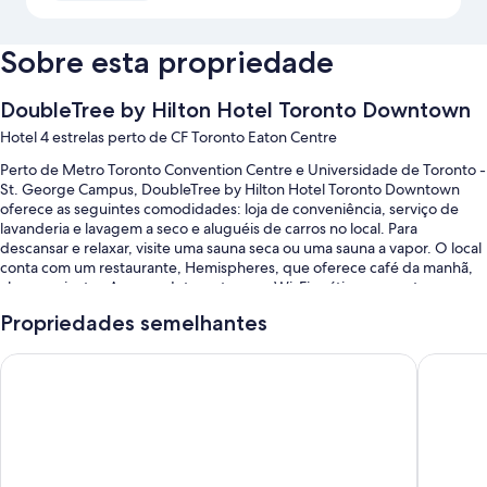
Sobre esta propriedade
DoubleTree by Hilton Hotel Toronto Downtown
Hotel 4 estrelas perto de CF Toronto Eaton Centre
Perto de Metro Toronto Convention Centre e Universidade de Toronto -
St. George Campus, DoubleTree by Hilton Hotel Toronto Downtown
oferece as seguintes comodidades: loja de conveniência, serviço de
lavanderia e lavagem a seco e aluguéis de carros no local. Para
descansar e relaxar, visite uma sauna seca ou uma sauna a vapor. O local
conta com um restaurante, Hemispheres, que oferece café da manhã,
almoço e jantar. Acesse a Internet com o Wi-Fi grátis nos quartos com
velocidade de 50 Mbps ou mais. A propriedade também oferece
Propriedades semelhantes
comodidades como bar e academia.
Outros benefícios são:
Chelsea Hotel, Toronto
Hotel Ri
Uma piscina interna com espreguiçadeiras
Serviço de limusine ou carro, café da manhã feito na hora
(sobretaxa) e estacionamento no local
Posto de recarga para carros elétricos, check-out expresso e salão