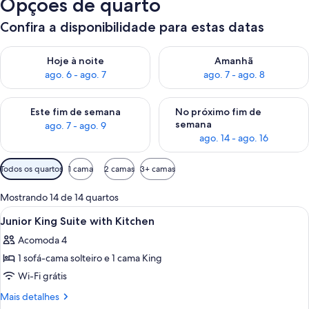
Opções de quarto
Confira a disponibilidade para estas datas
Verifica a disponibilidade para esta noite, ago. 6 - ago. 7
Verifica a disponibilidade par
Hoje à noite
Amanhã
ago. 6 - ago. 7
ago. 7 - ago. 8
Verifica a disponibilidade para este fim de semana, ago. 7 - ag
Verifica a disponibilidade par
Este fim de semana
No próximo fim de
semana
ago. 7 - ago. 9
ago. 14 - ago. 16
Filtros
Todos os quartos
1 cama
2 camas
3+ camas
disponíveis
para
Mostrando 14 de 14 quartos
os
Carrega
Roupas de cama premium, cofres nos q
4
Junior King Suite with Kitchen
quartos
todas
Acomoda 4
as
1 sofá-cama solteiro e 1 cama King
fotos
de
Wi-Fi grátis
Junior
Mais
Mais detalhes
King
detalhes