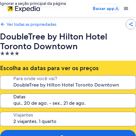
Ignorar a seção principal da página
Baixar app
Ver todas as propriedades
DoubleTree by Hilton Hotel
Toronto Downtown
Propriedade
4.0
estrelas
Escolha as datas para ver os preços
Para onde você vai?
Datas
Viajantes