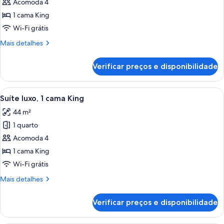
de
Acomoda 4
Suíte
1 cama King
luxo,
Wi-Fi grátis
1
Mais
Mais detalhes
cama
detalhes
King,
de
Verificar preços e disponibilidade
Suíte
para
luxo,
não
1
Carrega
Quarto de hotel com mesa de jantar, c
fumantes,
8
cama
Suíte luxo, 1 cama King
todas
cozinha
King,
44 m²
para
as
não
1 quarto
fotos
fumantes,
de
Acomoda 4
cozinha
Suíte
1 cama King
luxo,
Wi-Fi grátis
1
Mais
Mais detalhes
cama
detalhes
King
de
Verificar preços e disponibilidade
Suíte
luxo,
1