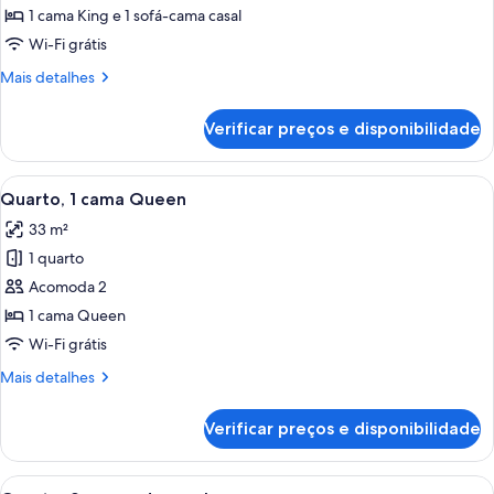
Suíte,
1 cama King e 1 sofá-cama casal
1
Wi-Fi grátis
cama
Mais
Mais detalhes
King
detalhes
e
de
Verificar preços e disponibilidade
Suíte,
sofá-
1
cama
cama
Carrega
Quarto de hotel com uma cama grande, 
7
King
Quarto, 1 cama Queen
todas
e
33 m²
sofá-
as
cama
1 quarto
fotos
de
Acomoda 2
Quarto,
1 cama Queen
1
Wi-Fi grátis
cama
Mais
Mais detalhes
Queen
detalhes
de
Verificar preços e disponibilidade
Quarto,
1
cama
Carrega
Quarto de hotel com duas camas, uma 