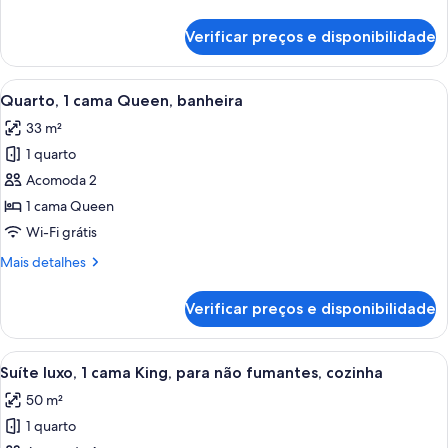
Queen
detalhes
(Roll-
de
Verificar preços e disponibilidade
Quarto,
in
1
Shower)
cama
Carrega
Quarto de hotel com cama, secretária e
8
Queen
Quarto, 1 cama Queen, banheira
todas
(Roll-
33 m²
in
as
Shower)
1 quarto
fotos
de
Acomoda 2
Quarto,
1 cama Queen
1
Wi-Fi grátis
cama
Mais
Mais detalhes
Queen,
detalhes
banheira
de
Verificar preços e disponibilidade
Quarto,
1
cama
Carrega
Cama bem arrumada com lençóis branco
10
Queen,
Suíte luxo, 1 cama King, para não fumantes, cozinha
todas
banheira
50 m²
as
1 quarto
fotos