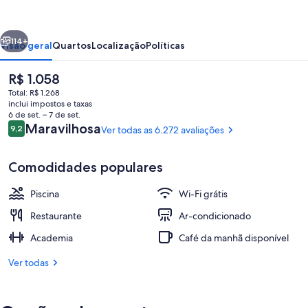
Hilton
Hotel
erior
Próximo
Toronto
114+
Visão geral
Quartos
Localização
Políticas
Downtown
O
R$ 1.058
preço
Total: R$ 1.268
atual
inclui impostos e taxas
é
6 de set. – 7 de set.
R$ 1.058
Avaliações
Maravilhosa
9,2
Ver todas as 6.272 avaliações
9,2 de 10
Comodidades populares
Saguão
Piscina
Wi-Fi grátis
Restaurante
Ar-condicionado
Academia
Café da manhã disponível
Ver todas