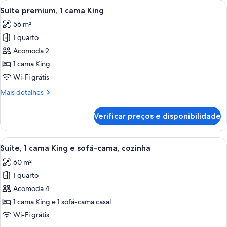
Carrega
Quarto de hotel com um espelho gran
6
cama
Suíte premium, 1 cama King
todas
King
56 m²
as
1 quarto
fotos
de
Acomoda 2
Suíte
1 cama King
premium,
Wi-Fi grátis
1
Mais
Mais detalhes
cama
detalhes
King
de
Verificar preços e disponibilidade
Suíte
premium,
1
Carrega
Quarto de hotel com cama, sofá, poltr
7
cama
Suíte, 1 cama King e sofá-cama, cozinha
todas
King
60 m²
as
1 quarto
fotos
de
Acomoda 4
Suíte,
1 cama King e 1 sofá-cama casal
1
Wi-Fi grátis
cama