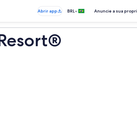
•
Abrir app
BRL
Anuncie a sua prop
 Resort®