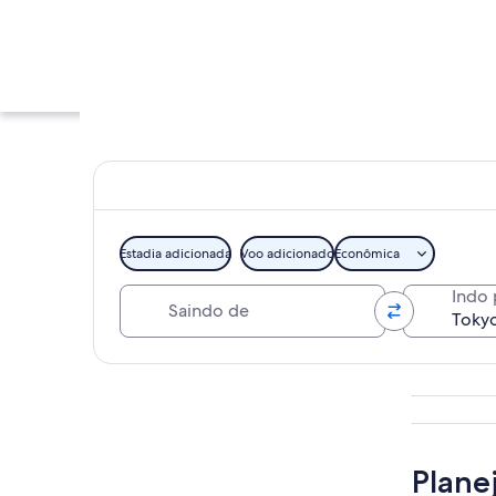
Estadia adicionada
Voo adicionado
Econômica
Saindo de
Indo 
Um castelo colorido
Explorar mapa
Plane