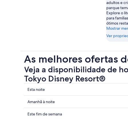
adultos e c
parque temá
Explore o lit
para família
ótimos rest
Mostrar me
Ver proprie
As melhores ofertas d
Veja a disponibilidade de h
Tokyo Disney Resort®
Mostrar
Esta noite
preços
perto
Mostrar
Amanhã à noite
de
preços
Tokyo
perto
Mostrar
Este fim de semana
Disney
de
preços
Resort®
Tokyo
perto