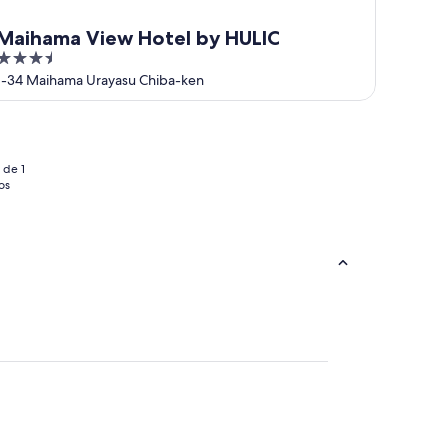
Maihama View Hotel by HULIC
3.5
out
1-34 Maihama Urayasu Chiba-ken
of
5
 de 1
os