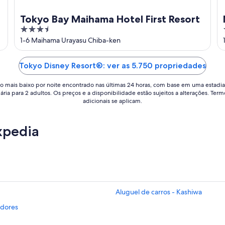
Tokyo Bay Maihama Hotel First Resort
3.5
out
1-6 Maihama Urayasu Chiba-ken
of
5
Tokyo Disney Resort®: ver as 5.750 propriedades
o mais baixo por noite encontrado nas últimas 24 horas, com base em uma estadia
iária para 2 adultos. Os preços e a disponibilidade estão sujeitos a alterações. Term
adicionais se aplicam.
xpedia
Aluguel de carros - Kashiwa
edores