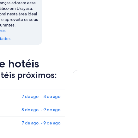
rianças adoram esse
tico em Urayasu.
oral nesta área ideal
s e aproveite os seus
aurantes.
nos
dades
e hotéis
otéis próximos:
7 de ago. - 8 de ago.
8 de ago. - 9 de ago.
7 de ago. - 9 de ago.