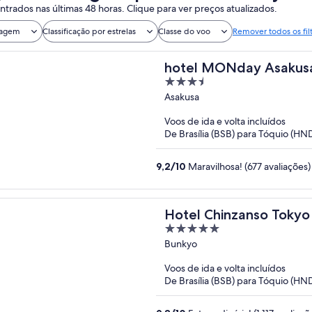
trados nas últimas 48 horas. Clique para ver preços atualizados.
iagem
Classificação por estrelas
Classe do voo
Remover todos os fil
hotel MONday Asakus
3.5
out
Asakusa
of
Voos de ida e volta incluídos
5
De Brasília (BSB) para Tóquio (HN
9,2
/
10
Maravilhosa! (677 avaliações)
Hotel Chinzanso Tokyo
5
out
Bunkyo
of
Voos de ida e volta incluídos
5
De Brasília (BSB) para Tóquio (HN