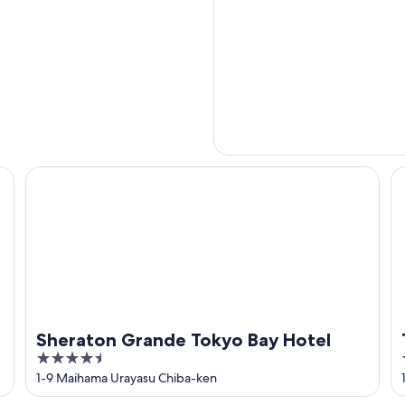
Sheraton Grande Tokyo Bay Hotel
Th
Sheraton Grande Tokyo Bay Hotel
4.5
out
1-9 Maihama Urayasu Chiba-ken
of