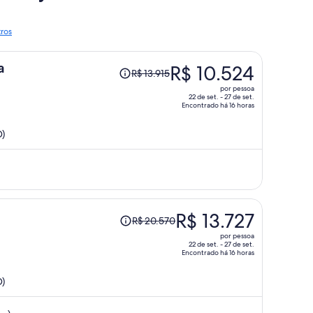
tros
O
a
R$ 10.524
R$ 13.915
preço
por pessoa
era
22 de set. - 27 de set.
Encontrado há 16 horas
R$ 13.915
e
D)
agora
é
R$ 10.524
por
pessoa
O
R$ 13.727
R$ 20.570
preço
por pessoa
era
22 de set. - 27 de set.
Encontrado há 16 horas
R$ 20.570
e
D)
agora
é