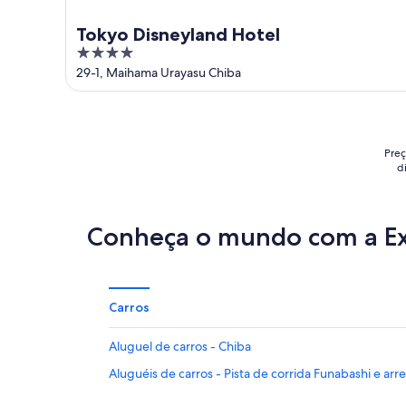
Tokyo Disneyland Hotel
4
out
29-1, Maihama Urayasu Chiba
of
5
Preç
d
Conheça o mundo com a E
Carros
Aluguel de carros - Chiba
Aluguéis de carros - Pista de corrida Funabashi e arr