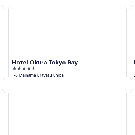
5
Hotel Okura Tokyo Bay
Di
Hotel Okura Tokyo Bay
4.5
out
1-8 Maihama Urayasu Chiba
of
5
Tokyo Bay Maihama Hotel First Resort
Ma