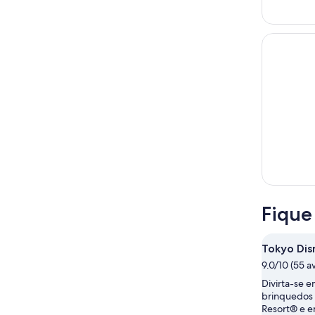
Fique
Tokyo Dis
9.0/10 (55 a
Divirta-se 
brinquedos
Resort® e e