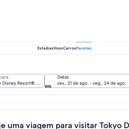
Atração 
Estadias
Voos
Carros
Pacotes
Paisagem 
para
Datas
sex., 21 de ago. - seg., 24 de ago.
 com diversas características arquitetônicas fantásticas e uma placa que diz '
je uma viagem para visitar Tokyo 