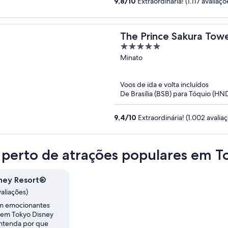
9,8
/
10
Extraordinária! (1.117 avaliaçõ
The Prince Sakura Tow
5
Collection
out
Minato
of
5
Voos de ida e volta incluídos
De Brasília (BSB) para Tóquio (HN
9,4
/
10
Extraordinária! (1.002 avalia
 perto de atrações populares em T
ney Resort®
valiações)
em emocionantes
 em Tokyo Disney
ntenda por que