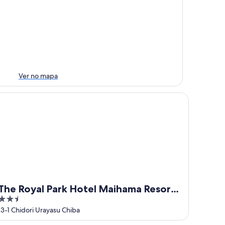
Ver no mapa
e Royal Park Hotel Maihama Resort Tokyo Bay
The Royal Park Hotel Maihama Resort
2.5
Tokyo Bay
out
13-1 Chidori Urayasu Chiba
of