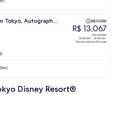
es)
R$ 13.727
por
pessoa
O
er Tokyo, Autograph
R$ 17.188
preço
R$ 13.067
era
por pessoa
R$ 17.188
22 de set. - 27 de set.
Encontrado há 16 horas
e
agora
D)
é
R$ 13.067
ções)
por
pessoa
okyo Disney Resort®