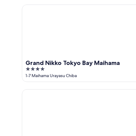
5
Grand Nikko Tokyo Bay Maihama
Grand Nikko Tokyo Bay Maihama
4
out
1-7 Maihama Urayasu Chiba
of
5
Tokyo Disneyland Hotel