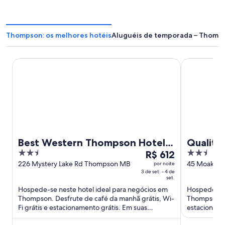
Thompson: os melhores hotéis
Aluguéis de temporada – Thomp
Best Western Thompson Hotel & Suites
Quality Inn
Best Western Thompson Hotel
Quality
2.5
O
2.5
& Suites
R$ 612
out
preço
out
226 Mystery Lake Rd Thompson MB
45 Moak Cr
por noite
3 de set. - 4 de
of
é
of
set.
5
de
5
Hospede-se neste hotel ideal para negócios em
Hospede-se 
R$ 612
Thompson. Desfrute de café da manhã grátis, Wi-
Thompson. D
por
Fi grátis e estacionamento grátis. Em suas
estacioname
diária
avaliações, nossos hóspedes ...
populares c