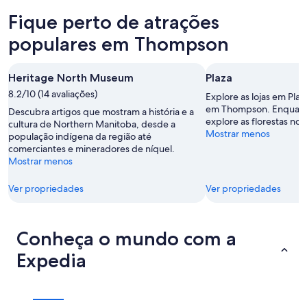
esta
Thompson
preços
Fique perto de atrações
noite,
para
em
8
amanhã
Thompson
populares em Thompson
de
à
para
ago.
noite,
o
Heritage North Museum
Plaza
-
9
próximo
9
8.2/10 (14 avaliações)
de
fim
Explore as lojas em Plaz
de
ago.
de
em Thompson. Enquanto 
Descubra artigos que mostram a história e a
explore as florestas no l
ago.
-
semana,
cultura de Northern Manitoba, desde a
Mostrar menos
população indígena da região até
10
14
comerciantes e mineradores de níquel.
de
de
Mostrar menos
ago.
ago.
-
Ver propriedades
Ver propriedades
16
de
ago.
Conheça o mundo com a
Expedia