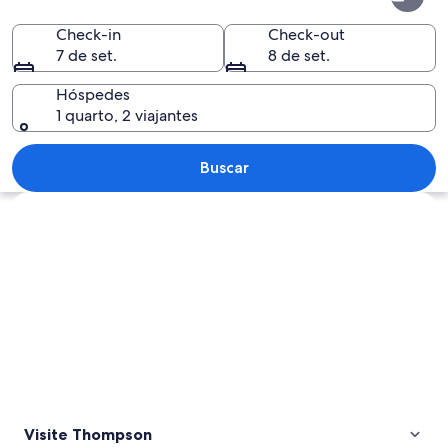
Check-in
Check-out
7 de set.
8 de set.
Hóspedes
1 quarto, 2 viajantes
Exposição de ursos com um urso subi
Buscar
Explorar mapa
Visite Thompson