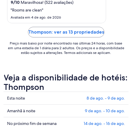
para
9
/
10
Maravilhosa! (522 avaliações)
uma
"Rooms are clean"
estadia
Avaliada em 4 de ago. de 2026
de
3
Thompson: ver as 13 propriedades
de
set.
Preço mais baixo por noite encontrado nas últimas 24 horas, com base
a
em uma estadia de 1 diária para 2 adultos. Os preços e a disponibilidade
4
estão sujeitos a alterações. Termos adicionais se aplicam.
de
set..
Veja a disponibilidade de hotéis:
Thompson
Confira
Esta noite
8 de ago. - 9 de ago.
os
preços
Confira
Amanhã à noite
9 de ago. - 10 de ago.
em
os
Thompson
preços
Confira
No próximo fim de semana
14 de ago. - 16 de ago.
para
em
os