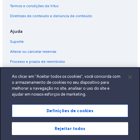
Termos e condições da Vrbo
Diretrizes de conteúdo e denúncia de conteúdo
Ajuda
Suporte
Alterar ou cancelar reservas
Processo e prazos de reembolso
Reserve um voo usando um crédito da companhia aérea
Ao clicar em “Aceitar todos os cookies”, você concorda com
Documentos para viagens internacionais
o armazenamento de cookies no seu dispositivo para
melhorar a navegação no site, analisar o uso do site e
ajudar em nossos esforços de marketing.
Definições de cookies
A Expedia, Inc. não se responsabiliza pelo conteúdo dos sites externos.
© 2026 Expedia, Inc., uma empresa do Expedia Group. Todos os direitos
reservados Expedia e o logotipo da Expedia são marcas registradas da
Expedia, Inc.
Rejeitar todos