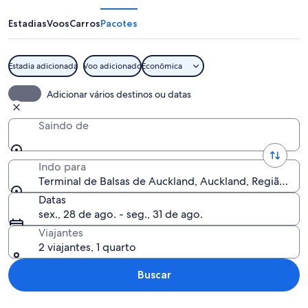
Balsas
de
Estadias
Voos
Carros
Pacotes
Auckland
Estadia adicionada
Voo adicionado
Econômica
Uma estrutura arquitetônica moderna 
Adicionar vários destinos ou datas
Saindo de
Indo para
Terminal de Balsas de Auckland, Auckland, Região de
Datas
sex., 28 de ago. - seg., 31 de ago.
Viajantes
2 viajantes, 1 quarto
Buscar
Explorar mapa