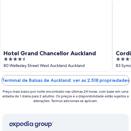
-
semana:
Hotel Grand Chancellor Auckland
Cordis, 
11
14
de
de
ago.
ago.
-
16
de
ago.
Hotel Grand Chancellor Auckland
Cordi
4.5
5
Hospi
out
out
80 Wellesley Street West Auckland Auckland
83 Symo
of
of
5
5
Terminal de Balsas de Auckland: ver as 2.518 propriedades
Preço mais baixo por noite encontrado nas últimas 24 horas, com base em uma
estadia de 1 diária para 2 adultos. Os preços e a disponibilidade estão sujeitos a
alterações. Termos adicionais se aplicam.