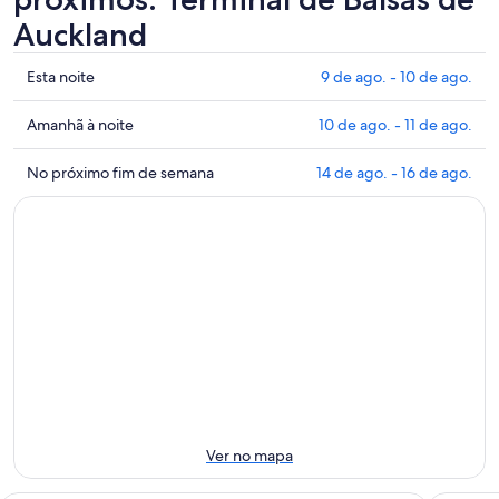
Auckland
Mostrar
Esta noite
9 de ago. - 10 de ago.
preços
perto
Mostrar
Amanhã à noite
10 de ago. - 11 de ago.
de
preços
Terminal
perto
Mostrar
No próximo fim de semana
14 de ago. - 16 de ago.
de
de
preços
Balsas
Terminal
perto
de
de
de
Auckland
Balsas
Terminal
para
de
de
esta
Auckland
Balsas
noite:
para
de
9
amanhã
Auckland
de
à
para
ago.
noite:
o
-
10
próximo
10
de
fim
Ver no mapa
de
ago.
de
ago.