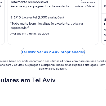
Totalmente reembolsável
T
preço
69
Total: R$ 1.668
Reserve agora, pague durante a estadia
R
t.
6 de set. – 7 de set.
é
de
8,6
/
10
Excelente! (1.000 avaliações)
R$ 1.668
8
por
"Tudo muito bom , localização excelente, , piscina
E
diária
espetacular"
"
para
Avaliada em 7 de jul. de 2026
q
uma
A
estadia
de
Tel Aviv: ver as 2.442 propriedades
6
de
o mais baixo por noite encontrado nas últimas 24 horas, com base em uma estadia
set.
iária para 2 adultos. Os preços e a disponibilidade estão sujeitos a alterações. Term
a
adicionais se aplicam.
7
de
ulares em Tel Aviv
set..