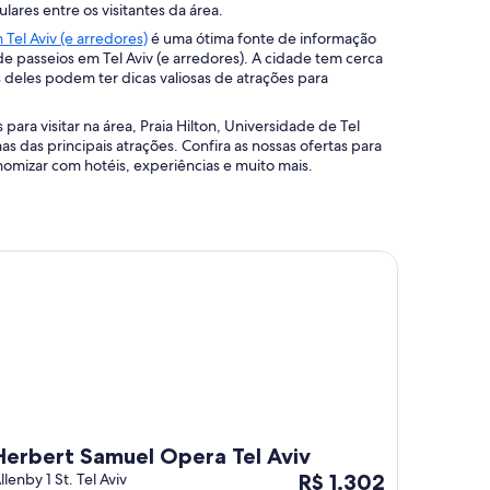
Aviv
ares entre os visitantes da área.
Tel Aviv (e arredores)
é uma ótima fonte de informação
 de passeios em Tel Aviv (e arredores). A cidade tem cerca
 deles podem ter dicas valiosas de atrações para
para visitar na área, Praia Hilton, Universidade de Tel
s das principais atrações. Confira as nossas ofertas para
onomizar com hotéis, experiências e muito mais.
rbert Samuel Opera Tel Aviv
Herbert Samuel Opera Tel Aviv
O
llenby 1 St. Tel Aviv
R$ 1.302