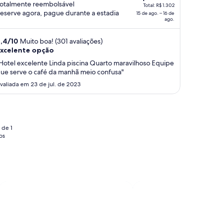
otalmente reembolsável
preço
Total: R$ 1.302
eserve agora, pague durante a estadia
15 de ago. – 16 de
é
ago.
de
R$ 1.302
,4
/
10
Muito boa! (301 avaliações)
por
xcelente opção
diária
Hotel excelente Linda piscina Quarto maravilhoso Equipe
para
ue serve o café da manhã meio confusa"
uma
valiada em 23 de jul. de 2023
estadia
de
15
de
 de 1
ago.
os
a
16
de
ago..