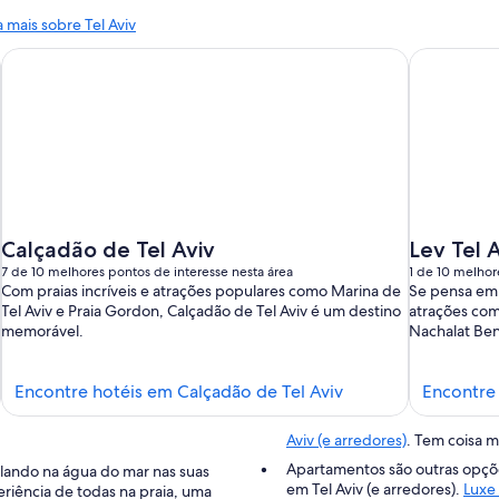
 mais sobre Tel Aviv
Calçadão de Tel Aviv
Lev Tel 
7 de 10 melhores pontos de interesse nesta área
1 de 10 melhor
Com praias incríveis e atrações populares como Marina de
Se pensa em v
Tel Aviv e Praia Gordon, Calçadão de Tel Aviv é um destino
atrações com
memorável.
Nachalat Ben
Encontre
Encontre hotéis em Calçadão de Tel Aviv
Encontre 
hotéis
em
Aviv (e arredores)
. Tem coisa 
Calçadão
Apartamentos são outras opçõ
ilando na água do mar nas suas
de
em Tel Aviv (e arredores).
Luxe 
periência de todas na praia, uma