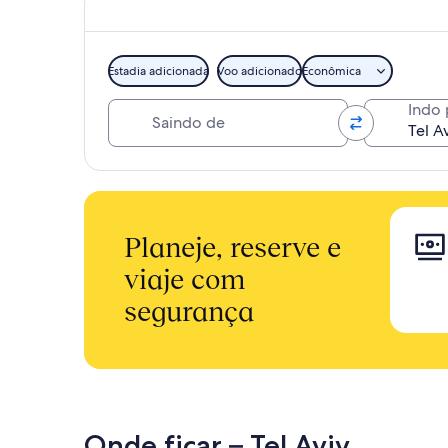
Estadia adicionada
Voo adicionado
Econômica
Saindo de
Indo 
Planeje, reserve e
viaje com
segurança
Onde ficar – Tel Aviv