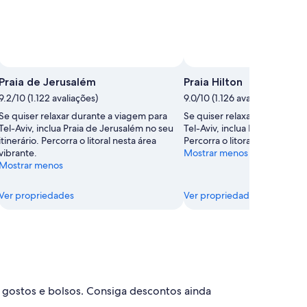
Praia de Jerusalém
Praia Hilton
9.2/10 (1.122 avaliações)
9.0/10 (1.126 avaliações)
Se quiser relaxar durante a viagem para
Se quiser relaxar durante a 
Tel-Aviv, inclua Praia de Jerusalém no seu
Tel-Aviv, inclua Praia Hilton no
itinerário. Percorra o litoral nesta área
Percorra o litoral nesta área 
vibrante.
Mostrar menos
Mostrar menos
Ver propriedades
Ver propriedades
de gostos e bolsos. Consiga descontos ainda