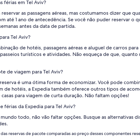
 férias em Tel Aviv?
a reservar as passagens aéreas, mas costumamos dizer que qua
com até 1 ano de antecedência. Se você não puder reservar o q
emanas antes da data de partida.
ara Tel Aviv?
nação de hotéis, passagens aéreas e aluguel de carros para cr
passeios turísticos e atividades. Não esqueça de que, quanto
te de viagem para Tel Aviv?
ma reserva é uma ótima forma de economizar. Você pode comb
ém de hotéis, a Expedia também oferece outros tipos de acomo
 casas para viagem de curta duração. Não faltam opções!
 férias da Expedia para Tel Aviv?
undo todo, não vão faltar opções. Busque as alternativas di
des.
lor das reservas de pacote comparadas ao preço desses componentes re