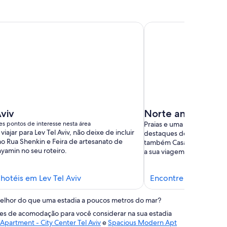
Aviv
Norte antigo
es pontos de interesse nesta área
Praias e uma zona portuári
iajar para Lev Tel Aviv, não deixe de incluir
destaques de Norte antig
o Rua Shenkin e Feira de artesanato de
também Casa de Ben Guri
yamin no seu roteiro.
a sua viagem.
Encontre
hotéis em Lev Tel Aviv
Encontre hotéis em 
hotéis
em
melhor do que uma estadia a poucos metros do mar?
Lev
es de acomodação para você considerar na sua estadia
Tel
Apartment - City Center Tel Aviv
e
Spacious Modern Apt