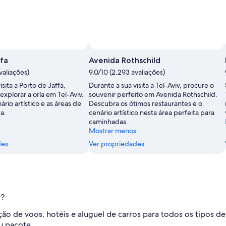
ffa
Avenida Rothschild
valiações)
9.0/10 (2.293 avaliações)
isita a Porto de Jaffa,
Durante a sua visita a Tel-Aviv, procure o
explorar a orla em Tel-Aviv.
souvenir perfeito em Avenida Rothschild.
rio artístico e as áreas de
Descubra os ótimos restaurantes e o
a.
cenário artístico nesta área perfeita para
caminhadas.
Mostrar menos
des
Ver propriedades
v?
eção de voos, hotéis e aluguel de carros para todos os tipos 
u pacote.