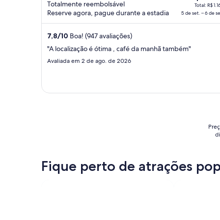
Totalmente reembolsável
preço
Total: R$ 1.1
Reserve agora, pague durante a estadia
5 de set. – 6 de se
é
de
7,8
/
10
Boa! (947 avaliações)
R$ 1.169
por
"A localização é ótima , café da manhã também"
diária
Avaliada em 2 de ago. de 2026
para
uma
estadia
de
5
de
Preç
set.
d
a
6
de
Fique perto de atrações pop
set..