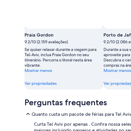
Praia Gordon
Porto de Ja
9.2/10 (2.159 avaliações)
9.2/10 (2.086 a
Se quiser relaxar durante a viagem para
Durante a sua v
Tel-Aviv, inclua Praia Gordon no seu
aproveite para 
itinerário. Percorra o litoral nesta área
Descubra o cená
vibrante.
compras na áre
Mostrar menos
Mostrar menos
Ver propriedades
Ver proprieda
Perguntas frequentes
Quanto custa um pacote de férias para Tel Avi
Curta Tel Aviv por apenas . Confira nossa sel
maiores incluindo passeios e atividades no se