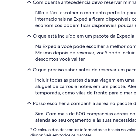
Com quanta antecedência devo reservar minhas
Não é fácil escolher o momento perfeito par
internacionais na Expedia ficam disponíveis 
econômicos podem ficar disponíveis poucas s
O que está incluído em um pacote da Expedia p
Na Expedia você pode escolher a melhor combi
Mesmo depois de reservar, você pode incluir 
descontos você vai ter
O que preciso saber antes de reservar um paco
Incluir todas as partes da sua viagem em u
aluguel de carros e hotéis em um pacote. Al
temporada, como vilas de frente para o mar e
Posso escolher a companhia aérea no pacote de
Sim. Com mais de 500 companhias aéreas no m
atenda ao seu orçamento e às suas necessida
* O cálculo dos descontos informados se baseia no va
disponíveis em todos os pacotes.