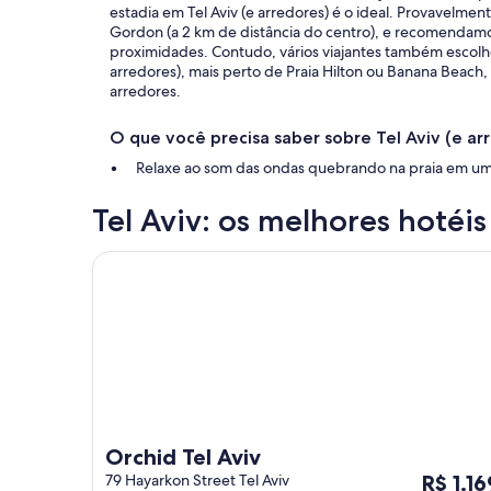
Cidade
estadia em Tel Aviv (e arredores) é o ideal. Provavelmente
de
Gordon (a 2 km de distância do centro), e recomendam
proximidades. Contudo, vários viajantes também escolh
Tel
arredores), mais perto de Praia Hilton ou Banana Beach,
Aviv
arredores.
O que você precisa saber sobre Tel Aviv (e ar
Relaxe ao som das ondas quebrando na praia em u
Tel Aviv: os melhores hotéis
Orchid Tel Aviv
Orchid Tel Aviv
O
79 Hayarkon Street Tel Aviv
R$ 1.16