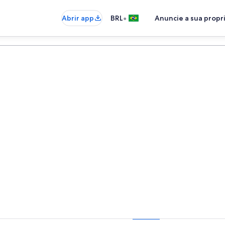
•
Abrir app
BRL
Anuncie a sua prop