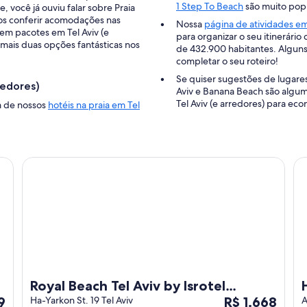
Tel
1 Step To Beach
são muito popul
, você já ouviu falar sobre Praia
Aviv
os conferir acomodações nas
Nossa
página de atividades em 
em pacotes em Tel Aviv (e
para organizar o seu itinerário
 mais duas opções fantásticas nos
de 432.900 habitantes. Alguns
completar o seu roteiro!
Se quiser sugestões de lugares 
redores)
Aviv e Banana Beach são alguma
Tel Aviv (e arredores) para ec
m de nossos
hotéis na praia em Tel
Royal Beach Tel Aviv by Isrotel exclusive
He
Royal Beach Tel Aviv by Isrotel
O
9
exclusive
Ha-Yarkon St. 19 Tel Aviv
R$ 1.668
A