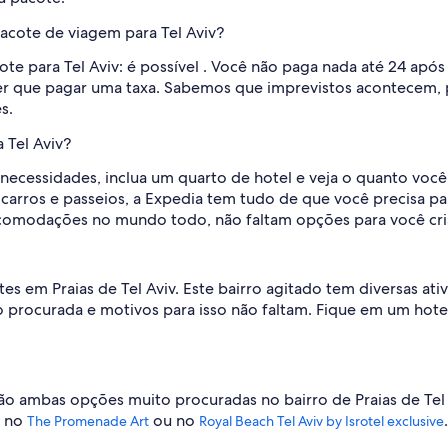
pacote de viagem para Tel Aviv?
te para Tel Aviv: é possível . Você não paga nada até 24 após 
ter que pagar uma taxa. Sabemos que imprevistos acontecem, 
s.
Tel Aviv?
necessidades, inclua um quarto de hotel e veja o quanto vo
a carros e passeios, a Expedia tem tudo de que você precisa 
comodações no mundo todo, não faltam opções para você cria
s em Praias de Tel Aviv. Este bairro agitado tem diversas ativ
rocurada e motivos para isso não faltam. Fique em um hotel
ão ambas opções muito procuradas no bairro de Praias de Tel
s no
ou no
.
The Promenade Art
Royal Beach Tel Aviv by Isrotel exclusive