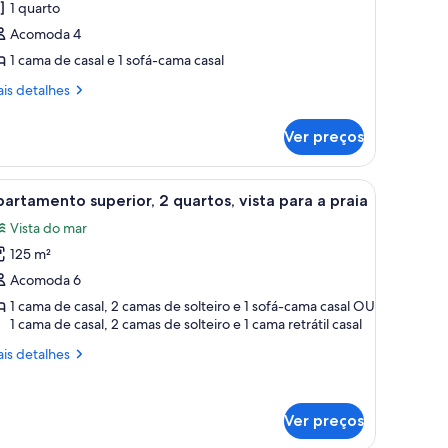
1 quarto
partamento,
Acomoda 4
1 cama de casal e 1 sofá-cama casal
uarto
is
is detalhes
talhes
Ver preços
artamento,
arto
e madeira.
, uma mesa de centro de vidro e uma escada de madeira que leva a um anda
arrega
Quarto de hotel com sofá, mesa de centro de v
7
artamento superior, 2 quartos, vista para a praia
odas
Vista do mar
s
125 m²
otos
e
Acomoda 6
partamento
1 cama de casal, 2 camas de solteiro e 1 sofá-cama casal OU
1 cama de casal, 2 camas de solteiro e 1 cama retrátil casal
uperior,
is
is detalhes
uartos,
talhes
sta
artamento
ara
Ver preços
perior,