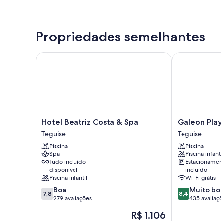
Propriedades semelhantes
Hotel Beatriz Costa & Spa
Galeon Playa
Hotel
Galeon
Hotel Beatriz Costa & Spa
Galeon Pla
Beatriz
Playa
Teguise
Teguise
Costa
Teguise
Piscina
Piscina
&
Spa
Piscina infant
Spa
Tudo incluído
Estacioname
Teguise
disponível
incluído
Piscina infantil
Wi-Fi grátis
7.8
8.4
Boa
Muito bo
7,8
8,4
de
de
279 avaliações
435 avaliaç
10,
10,
O
R$ 1.106
Boa,
Muito