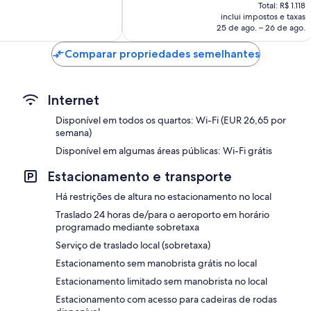
preço
boa,
Total: R$ 1.118
é
inclui impostos e taxas
678
de
25 de ago. – 26 de ago.
avaliações
R$ 1.045
Comparar propriedades semelhantes
Internet
Disponível em todos os quartos: Wi-Fi (EUR 26,65 por
semana)
Disponível em algumas áreas públicas: Wi-Fi grátis
Estacionamento e transporte
Há restrições de altura no estacionamento no local
Traslado 24 horas de/para o aeroporto em horário
programado mediante sobretaxa
Serviço de traslado local (sobretaxa)
Estacionamento sem manobrista grátis no local
Estacionamento limitado sem manobrista no local
Estacionamento com acesso para cadeiras de rodas