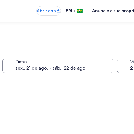
•
Abrir app
BRL
Anuncie a sua prop
Datas
V