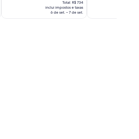
preço
boa,
Total: R$ 734
avaliações
é
inclui impostos e taxas
incl
348
de
6 de set. – 7 de set.
15 d
avaliações
R$ 667