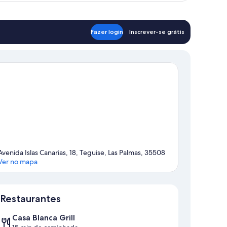
artos,
raia
ta
ra
Fazer login
Inscrever-se grátis
aia
Avenida Islas Canarias, 18, Teguise, Las Palmas, 35508
Ver no mapa
Mapa
Restaurantes
Casa Blanca Grill