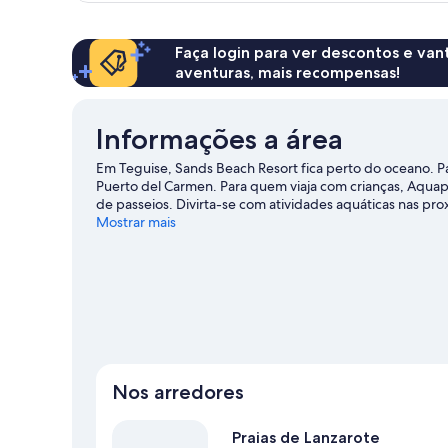
praia
1
quarto,
vista
Faça login para ver descontos e va
para
aventuras, mais recompensas!
a
praia
Informações a área
Em Teguise, Sands Beach Resort fica perto do oceano. Par
Puerto del Carmen. Para quem viaja com crianças, Aquap
de passeios. Divirta-se com atividades aquáticas nas p
snorkel) ou aventure-se com trilhas para caminhada/bici
Mostrar mais
Teguise.
Nos arredores
Praias de Lanzarote