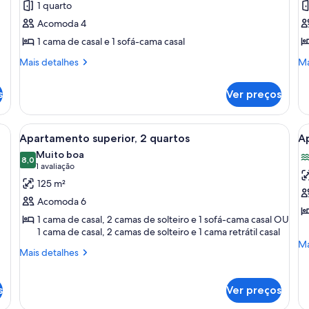
1 quarto
Apartamento
A
Acomoda 4
econômico,
1
1 cama de casal e 1 sofá-cama casal
1
q
quarto
Mais
Ma
Mais detalhes
Ma
detalhes
de
de
de
s
Ver preços
Apartamento
Ap
econômico,
1
1
qu
de madeira, um sofá, uma mesa de centro e uma televisão sobre um armário d
Carrega
Uma sala de estar com um sofá marrom
C
6
quarto
Apartamento superior, 2 quartos
Ap
todas
t
Muito boa
as
8,0
a
8,0 de 10
(1
1 avaliação
fotos
f
avaliação)
125 m²
de
d
Acomoda 6
Apartamento
A
1 cama de casal, 2 camas de solteiro e 1 sofá-cama casal OU
superior,
s
1 cama de casal, 2 camas de solteiro e 1 cama retrátil casal
2
2
Ma
Ma
Mais
Mais detalhes
quartos
q
de
detalhes
de
vi
de
Ap
p
Apartamento
s
Ver preços
su
superior,
a
2