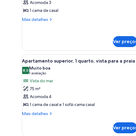
Acomoda 3
Estúdio
1 cama de casal
Mais
Mais detalhes
detalhes
de
Estúdio
Ver preço
Carrega
Ampla sala de estar com teto 
7
Apartamento superior, 1 quarto, vista para a praia
todas
Muito boa
as
8,0
8,0 de 10
(1
1 avaliação
fotos
avaliação)
Vista do mar
de
75 m²
Apartamento
Acomoda 4
superior,
1 cama de casal e 1 sofá-cama casal
1
quarto,
Mais
Mais detalhes
detalhes
vista
de
para
Ver preço
Apartamento
a
superior,