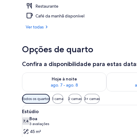
Restaurante
Fachada
Café da manhã disponível
Ver todas
Opções de quarto
Confira a disponibilidade para estas data
Verifica a disponibilidade para esta noite, ago. 7 - a
Verifica a dis
Hoje à noite
ago. 7 - ago. 8
a
Filtros
Todos os quartos
1 cama
2 camas
3+ camas
disponíveis
Carrega
Uma sala de estar ampla com u
para
5
Estúdio
todas
os
Boa
as
7,4
quartos
7,4 de 10
(3
3 avaliações
fotos
avaliações)
45 m²
de