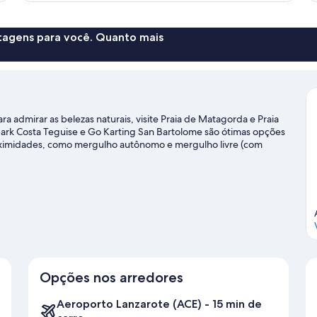
2
qu
p
quartos
vis
pa
ntagens para você. Quanto mais
a
pr
a admirar as belezas naturais, visite Praia de Matagorda e Praia
ark Costa Teguise e Go Karting San Bartolome são ótimas opções
roximidades, como mergulho autônomo e mergulho livre (com
cleta e mountain biking.
Confira nosso guia de viagem sobre
Opções nos arredores
Aeroporto Lanzarote (ACE) - 15 min de