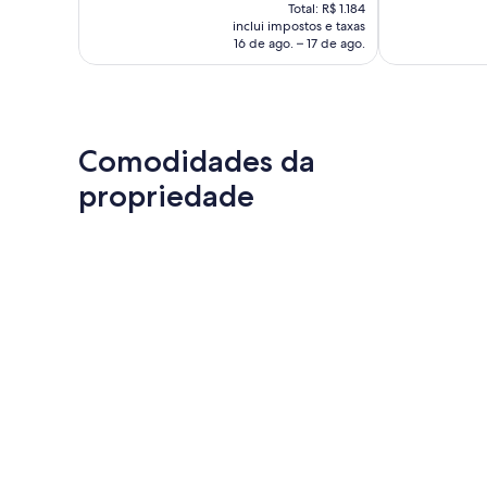
preço
279
boa,
Total: R$ 1.184
é
inclui impostos e taxas
avaliações
435
de
16 de ago. – 17 de ago.
avaliações
R$ 1.106
Comodidades da
propriedade