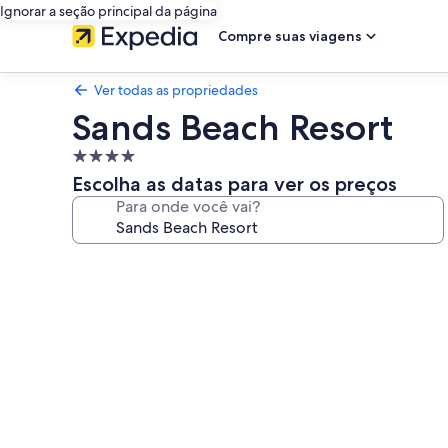
Ignorar a seção principal da página
Compre suas viagens
Ver todas as propriedades
Sands Beach Resort
Propriedade
4.0
Escolha as datas para ver os preços
estrelas
Para onde você vai?
Galeria
de
fotos
de
Sands
Beach
Resort