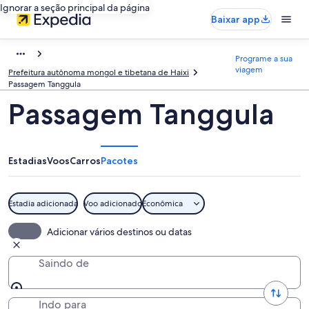
Ignorar a seção principal da página
Baixar app
Programe a sua
viagem
Prefeitura autônoma mongol e tibetana de Haixi
Passagem Tanggula
Passagem Tanggula
Estadias
Voos
Carros
Pacotes
Estadia adicionada
Voo adicionado
Econômica
Adicionar vários destinos ou datas
Saindo de
Indo para