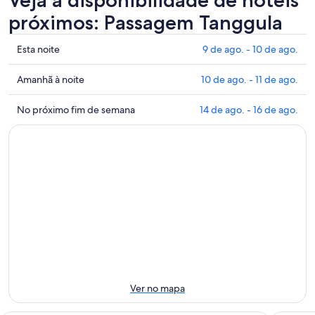
Veja a disponibilidade de hotéis
próximos: Passagem Tanggula
Mostrar
Esta noite
9 de ago. - 10 de ago.
preços
perto
Mostrar
Amanhã à noite
10 de ago. - 11 de ago.
de
preços
Passagem
perto
Mostrar
No próximo fim de semana
14 de ago. - 16 de ago.
Tanggula
de
preços
para
Passagem
perto
esta
Tanggula
de
noite:
para
Passagem
9
amanhã
Tanggula
de
à
para
ago.
noite:
o
-
10
próximo
10
de
fim
de
ago.
de
ago.
-
semana:
11
14
Ver no mapa
de
de