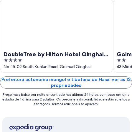
ago.
ago.
DoubleTree by Hilton Hotel Qinghai - Golmud
Golmud 
-
16
de
ago.
DoubleTree by Hilton Hotel Qinghai -
Golm
4
2
Golmud
out
out
No. 15-02 South Kunlun Road, Golmud Qinghai
43 Midd
of
of
5
5
Prefeitura autônoma mongol e tibetana de Haixi: ver as 13
propriedades
Preço mais baixo por noite encontrado nas últimas 24 horas, com base em uma
estadia de 1 diária para 2 adultos. Os preços e a disponibilidade estão sujeitos a
alterações. Termos adicionais se aplicam.