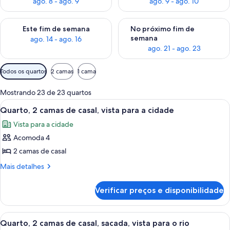
ago. 8 - ago. 9
ago. 9 - ago. 10
Verifica a disponibilidade para este fim de semana, ago. 14 - a
Verifica a disponibilidade par
Este fim de semana
No próximo fim de
semana
ago. 14 - ago. 16
ago. 21 - ago. 23
Filtros
Todos os quartos
2 camas
1 cama
disponíveis
para
Mostrando 23 de 23 quartos
os
Carrega
Quarto de hotel com duas camas, uma c
7
Quarto, 2 camas de casal, vista para a cidade
quartos
todas
Vista para a cidade
as
Acomoda 4
fotos
de
2 camas de casal
Quarto,
Mais
Mais detalhes
2
detalhes
de
camas
Verificar preços e disponibilidade
Quarto,
de
2
casal,
camas
Carrega
Quarto de hotel com duas camas, uma
7
vista
de
Quarto, 2 camas de casal, sacada, vista para o rio
todas