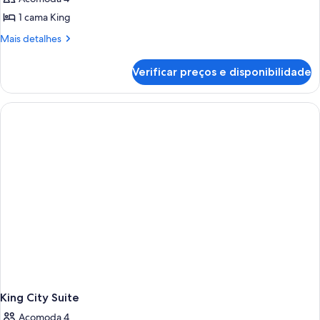
sofá-
as
cama,
cama,
1 cama King
fotos
sacada
sacada
de
Mais
Mais detalhes
detalhes
Suíte
de
grand,
Verificar preços e disponibilidade
Suíte
1
grand,
quarto
1
quarto
King City Suite
Acomoda 4