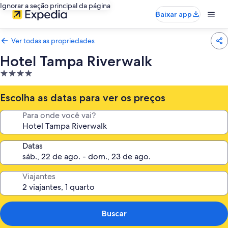
Ignorar a seção principal da página
Baixar app
Ver todas as propriedades
Hotel Tampa Riverwalk
Propriedade
4.0
estrelas
Escolha as datas para ver os preços
Para onde você vai?
Datas
Viajantes
Buscar