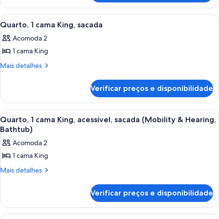
de
2
casal,
camas
Carrega
Quarto de hotel com uma cama grande,
5
vista
de
Quarto, 1 cama King, sacada
todas
casal,
para
Acomoda 2
vista
as
a
para
1 cama King
fotos
cidade
a
de
Mais
Mais detalhes
cidade
detalhes
Quarto,
de
1
Verificar preços e disponibilidade
Quarto,
cama
1
King,
cama
Carrega
Quarto de hotel com uma cama grande,
5
King,
sacada
Quarto, 1 cama King, acessível, sacada (Mobility & Hearing,
todas
sacada
Bathtub)
as
Acomoda 2
fotos
1 cama King
de
Quarto,
Mais
Mais detalhes
detalhes
1
de
cama
Verificar preços e disponibilidade
Quarto,
King,
1
cama
acessível,
Carrega
Quarto de hotel com uma cama grande,