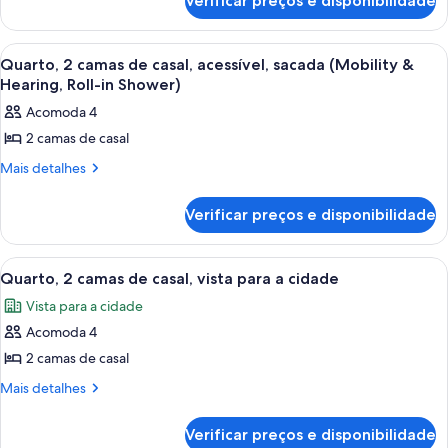
camas
Verificar preços e disponibilidade
Quarto,
de
2
camas
casal,
Carrega
Quarto de hotel com duas camas, uma c
5
de
Quarto, 2 camas de casal, acessível, sacada (Mobility &
acessível,
todas
casal,
Hearing, Roll-in Shower)
sacada
acessível,
as
Acomoda 4
(Mobility
sacada
fotos
(Mobility
&
2 camas de casal
de
&
Hearing,
Quarto,
Mais
Mais detalhes
Hearing,
Bathtub)
detalhes
Bathtub)
2
de
camas
Verificar preços e disponibilidade
Quarto,
de
2
camas
casal,
Carrega
Quarto de hotel com duas camas, uma c
5
de
Quarto, 2 camas de casal, vista para a cidade
acessível,
todas
casal,
sacada
Vista para a cidade
acessível,
as
(Mobility
sacada
Acomoda 4
fotos
(Mobility
&
de
2 camas de casal
&
Hearing,
Quarto,
Hearing,
Mais
Mais detalhes
Roll-
Roll-
2
detalhes
in
in
de
camas
Verificar preços e disponibilidade
Shower)
Quarto,
Shower)