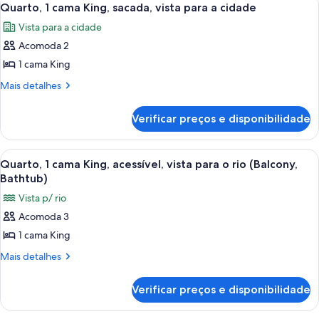
6
King
cama,
Quarto, 1 cama King, sacada, vista para a cidade
todas
e
sacada,
Vista para a cidade
sofá-
as
vista
cama,
Acomoda 2
fotos
para
sacada,
de
1 cama King
vista
o
Quarto,
para
Mais
Mais detalhes
rio
o
1
detalhes
(Corner)
rio
de
cama
Verificar preços e disponibilidade
(Corner)
Quarto,
King,
1
sacada,
cama
Carrega
Quarto de hotel com uma cama grande,
7
vista
King,
Quarto, 1 cama King, acessível, vista para o rio (Balcony,
todas
sacada,
para
Bathtub)
vista
as
a
Vista p/ rio
para
fotos
cidade
a
Acomoda 3
de
cidade
1 cama King
Quarto,
1
Mais
Mais detalhes
detalhes
cama
de
King,
Verificar preços e disponibilidade
Quarto,
acessível,
1