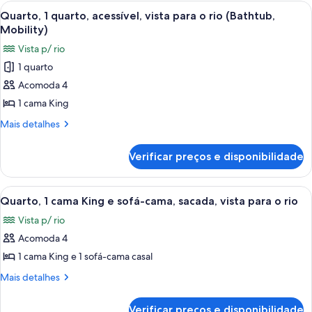
vista
cama
Carrega
Quarto de hotel com cama, sofá, cadeir
8
King,
para
Quarto, 1 quarto, acessível, vista para o rio (Bathtub,
todas
acessível,
Mobility)
o
vista
as
rio
Vista p/ rio
para
fotos
(Balcony,
o
1 quarto
de
rio
Bathtub)
Acomoda 4
Quarto,
(Balcony,
Bathtub)
1
1 cama King
quarto,
Mais
Mais detalhes
acessível,
detalhes
de
vista
Verificar preços e disponibilidade
Quarto,
para
1
o
quarto,
Carrega
Uma varanda com vista para a paisage
7
rio
acessível,
Quarto, 1 cama King e sofá-cama, sacada, vista para o rio
todas
vista
(Bathtub,
Vista p/ rio
para
as
Mobility)
o
Acomoda 4
fotos
rio
de
1 cama King e 1 sofá-cama casal
(Bathtub,
Quarto,
Mobility)
Mais
Mais detalhes
1
detalhes
de
cama
Verificar preços e disponibilidade