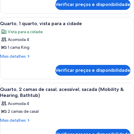
de
quarto,
Verificar preços e disponibilidade
Quarto,
acessível,
1
banheira
quarto,
Carrega
Quarto de hotel com uma cama grande
5
(Mobility)
acessível,
Quarto, 1 quarto, vista para a cidade
todas
banheira
Vista para a cidade
(Mobility)
as
Acomoda 4
fotos
de
1 cama King
Quarto,
Mais
Mais detalhes
1
detalhes
de
quarto,
Verificar preços e disponibilidade
Quarto,
vista
1
para
quarto,
Carrega
Quarto de hotel com duas camas, uma c
5
a
vista
Quarto, 2 camas de casal, acessível, sacada (Mobility &
todas
para
cidade
Hearing, Bathtub)
a
as
Acomoda 4
cidade
fotos
2 camas de casal
de
Quarto,
Mais
Mais detalhes
detalhes
2
de