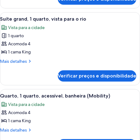
Quarto,
King
1
e
cama
Carrega
Quarto de hotel com cama, sofá, cadeir
6
sofá-
King
Suíte grand, 1 quarto, vista para o rio
todas
e
cama,
Vista para a cidade
sofá-
as
sacada,
cama,
1 quarto
fotos
vista
sacada,
de
Acomoda 4
vista
para
Suíte
para
1 cama King
o
o
grand,
rio
Mais
Mais detalhes
rio
1
detalhes
quarto,
de
Verificar preços e disponibilidade
Suíte
vista
grand,
para
1
Carrega
Quarto de hotel com uma cama grande
o
6
quarto,
Quarto, 1 quarto, acessível, banheira (Mobility)
todas
vista
rio
Vista para a cidade
para
as
o
Acomoda 4
fotos
rio
de
1 cama King
Quarto,
Mais
Mais detalhes
1
detalhes