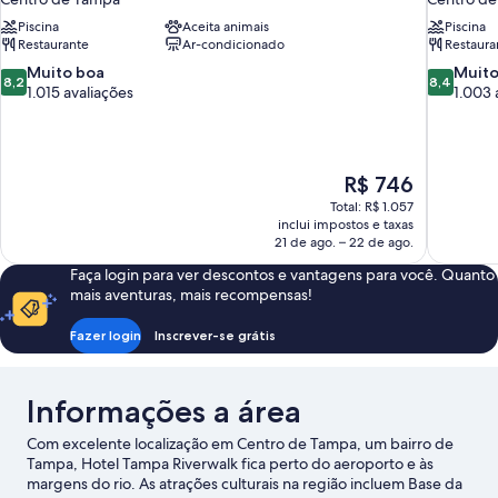
Piscina
Aceita animais
Piscina
Restaurante
Ar-condicionado
Restaura
8.2
8.4
Muito boa
Muito
8,2
8,4
de
de
1.015 avaliações
1.003 
10,
10,
Muito
Muito
boa,
boa,
1.015
1.003
O
R$ 746
avaliações
avaliações
preço
Total: R$ 1.057
é
inclui impostos e taxas
de
21 de ago. – 22 de ago.
R$ 746
Faça login para ver descontos e vantagens para você. Quanto
mais aventuras, mais recompensas!
Fazer login
Inscrever-se grátis
Informações a área
Com excelente localização em Centro de Tampa, um bairro de
Tampa, Hotel Tampa Riverwalk fica perto do aeroporto e às
margens do rio. As atrações culturais na região incluem Base da