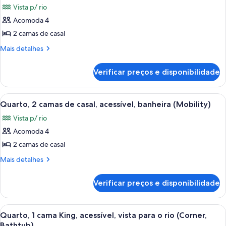
casal,
para
Vista p/ rio
vista
as
a
para
Acomoda 4
fotos
cidade
a
de
2 camas de casal
cidade
Quarto,
Mais
Mais detalhes
2
detalhes
de
camas
Verificar preços e disponibilidade
Quarto,
de
2
casal,
camas
Carrega
Quarto de hotel com duas camas, uma
8
sacada,
de
Quarto, 2 camas de casal, acessível, banheira (Mobility)
todas
casal,
vista
Vista p/ rio
sacada,
as
para
vista
Acomoda 4
fotos
o
para
de
2 camas de casal
o
rio
Quarto,
rio
Mais
Mais detalhes
2
detalhes
de
camas
Verificar preços e disponibilidade
Quarto,
de
2
casal,
camas
Carrega
Quarto de hotel com uma cama grande,
8
acessível,
de
Quarto, 1 cama King, acessível, vista para o rio (Corner,
todas
casal,
Bathtub)