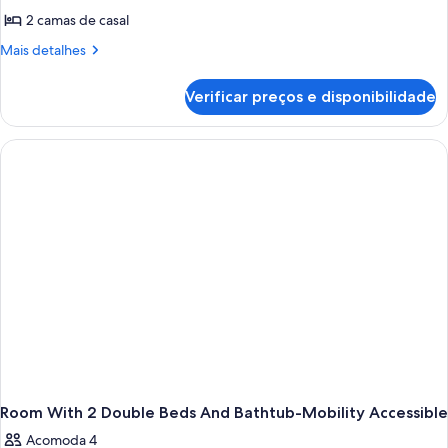
2 camas de casal
Mais
Mais detalhes
detalhes
de
Verificar preços e disponibilidade
2
Double
Beds
Balcony
with
River
View
Room With 2 Double Beds And Bathtub-Mobility Accessible
Acomoda 4