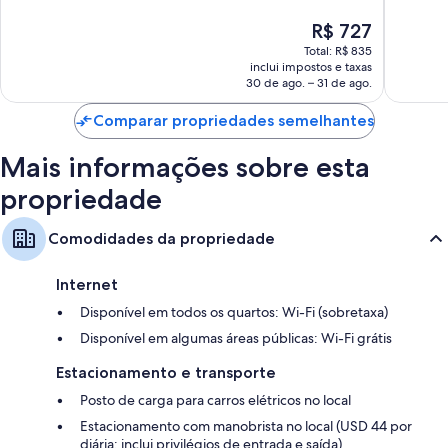
extra/dobráveis (sobretaxa)
Tampa
Excelente,
Extraord
Chuveiros com efeito de chuva, banheiras de imersão e produtos de
O
R$ 727
2.759
2.460
toalete grátis
preço
avaliações
avaliaçõ
Total: R$ 835
é
inclui impostos e taxas
TVs de alta definição com com canais premium
de
30 de ago. – 31 de ago.
Berços grátis, cafeteiras/chaleiras e serviço de arrumação limitado
R$ 727
Comparar propriedades semelhantes
Mais informações sobre esta
propriedade
Comodidades da propriedade
Internet
Disponível em todos os quartos: Wi-Fi (sobretaxa)
Disponível em algumas áreas públicas: Wi-Fi grátis
Estacionamento e transporte
Posto de carga para carros elétricos no local
Estacionamento com manobrista no local (USD 44 por
diária; inclui privilégios de entrada e saída)