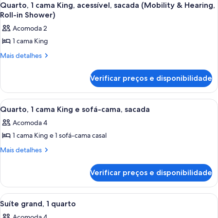
5
King,
Quarto, 1 cama King, acessível, sacada (Mobility & Hearing,
sacada
todas
acessível,
Roll-in Shower)
(Mobility
sacada
as
Acomoda 2
&
(Mobility
fotos
&
Hearing,
1 cama King
de
Hearing,
Bathtub)
Quarto,
Mais
Mais detalhes
Bathtub)
detalhes
1
de
cama
Verificar preços e disponibilidade
Quarto,
King,
1
cama
acessível,
Carrega
Quarto de hotel com uma cama grande, 
5
King,
Quarto, 1 cama King e sofá-cama, sacada
sacada
todas
acessível,
(Mobility
Acomoda 4
sacada
as
&
(Mobility
1 cama King e 1 sofá-cama casal
fotos
&
Hearing,
de
Mais
Mais detalhes
Hearing,
Roll-
detalhes
Quarto,
Roll-
in
de
in
1
Verificar preços e disponibilidade
Quarto,
Shower)
Shower)
cama
1
King
cama
Carrega
Quarto de hotel com cama, escrivanin
5
King
e
Suíte grand, 1 quarto
todas
e
sofá-
Acomoda 4