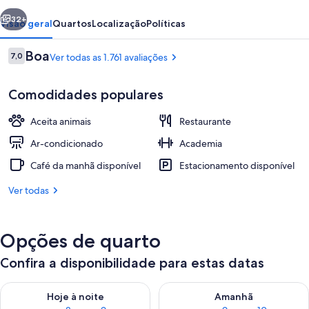
erior
Próximo
32+
Visão geral
Quartos
Localização
Políticas
Avaliações
Boa
7,0
Ver todas as 1.761 avaliações
7,0 de 10
Comodidades populares
Aceita animais
Restaurante
Ar-condicionado
Academia
Café da manhã disponível
Estacionamento disponível
Vista do quarto
Ver todas
Opções de quarto
Confira a disponibilidade para estas datas
Verifica a disponibilidade para esta noite, ago. 8 - ago. 9
Verifica a disponibilidade par
Hoje à noite
Amanhã