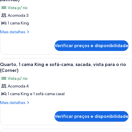
banheira
acessível,
as
(Mobility)
Vista p/ rio
banheira
fotos
(Mobility)
Acomoda 3
de
1 cama King
Quarto,
1
Mais
Mais detalhes
detalhes
cama
de
King,
Verificar preços e disponibilidade
Quarto,
acessível,
1
vista
cama
Carrega
Quarto de hotel com uma cama grande,
5
King,
para
Quarto, 1 cama King e sofá-cama, sacada, vista para o rio
todas
acessível,
(Corner)
o
vista
as
rio
Vista p/ rio
para
fotos
(Corner,
o
Acomoda 4
de
rio
Bathtub)
1 cama King e 1 sofá-cama casal
Quarto,
(Corner,
Bathtub)
1
Mais
Mais detalhes
detalhes
cama
de
King
Verificar preços e disponibilidade
Quarto,
e
1
sofá-
cama
Carrega
Quarto de hotel com uma cama grande,