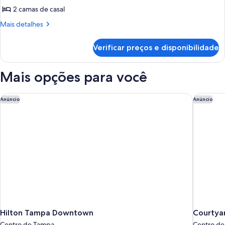
2 camas de casal
Mais
Mais detalhes
detalhes
de
Verificar preços e disponibilidade
Room
With
2
Mais opções para você
Double
Beds
And
Hilton Tampa Downtown
Courtya
Anúncio
Anúncio
Bathtub-
Mobility
Accessible
Hilton Tampa Downtown
Courtya
Centro de Tampa
Centro d