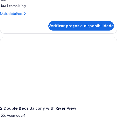
1 cama King
Mais
Mais detalhes
detalhes
de
Verificar preços e disponibilidade
King
City
Suite
2 Double Beds Balcony with River View
Acomoda 4