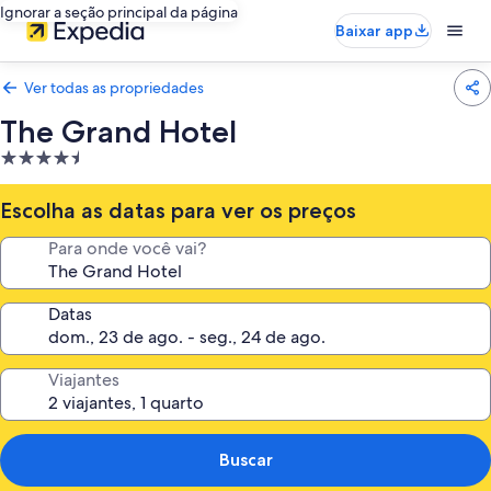
Ignorar a seção principal da página
Baixar app
Ver todas as propriedades
The Grand Hotel
Propriedade
4.5
estrelas
Escolha as datas para ver os preços
Para onde você vai?
Datas
Viajantes
Buscar