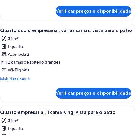
detalhes
de
Verificar preços e disponibilidade
Suíte
executiva
Carrega
Quarto de hotel moderno com uma tele
7
Quarto duplo empresarial, várias camas, vista para o pátio
todas
36 m²
as
1 quarto
fotos
de
Acomoda 2
Quarto
2 camas de solteiro grandes
duplo
Wi-Fi grátis
empresarial,
Mais
Mais detalhes
várias
detalhes
camas,
de
Verificar preços e disponibilidade
Quarto
vista
duplo
para
empresarial,
Carrega
Quarto de hotel com uma cama grande,
o
3
várias
Quarto empresarial, 1 cama King, vista para o pátio
todas
pátio
camas,
36 m²
vista
as
para
1 quarto
fotos
o