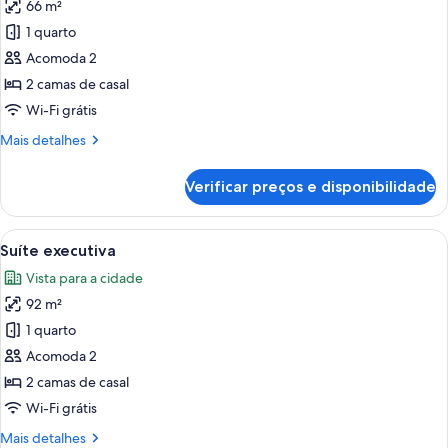
66 m²
fotos
de
1 quarto
Suíte
Acomoda 2
luxo
2 camas de casal
Wi-Fi grátis
Mais
Mais detalhes
detalhes
de
Verificar preços e disponibilidade
Suíte
luxo
Carrega
Suíte executiva | Edredons de pluma, 
8
Suíte executiva
todas
Vista para a cidade
as
92 m²
fotos
de
1 quarto
Suíte
Acomoda 2
executiva
2 camas de casal
Wi-Fi grátis
Mais
Mais detalhes