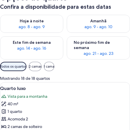
Confira a disponibilidade para estas datas
Verifica a disponibilidade para esta noite, ago. 8 - ago. 9
Verifica a disponibilidade par
Hoje à noite
Amanhã
ago. 8 - ago. 9
ago. 9 - ago. 10
Verifica a disponibilidade para este fim de semana, ago. 14 - a
Verifica a disponibilidade par
Este fim de semana
No próximo fim de
semana
ago. 14 - ago. 16
ago. 21 - ago. 23
Filtros
Todos os quartos
2 camas
1 cama
disponíveis
para
Mostrando 18 de 18 quartos
os
Carrega
Quarto de hotel com duas camas, uma 
2
Quarto luxo
quartos
todas
Vista para a montanha
as
40 m²
fotos
de
1 quarto
Quarto
Acomoda 2
luxo
2 camas de solteiro