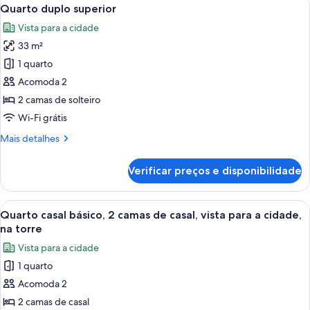
Carrega
6
Suite
Quarto duplo superior
todas
Vista para a cidade
as
33 m²
fotos
de
1 quarto
Quarto
Acomoda 2
duplo
2 camas de solteiro
superior
Wi-Fi grátis
Mais
Mais detalhes
detalhes
de
Verificar preços e disponibilidade
Quarto
duplo
superior
Carrega
Quarto de hotel com duas camas, uma 
2
Quarto casal básico, 2 camas de casal, vista para a cidade,
todas
na torre
as
Vista para a cidade
fotos
1 quarto
de
Acomoda 2
Quarto
casal
2 camas de casal