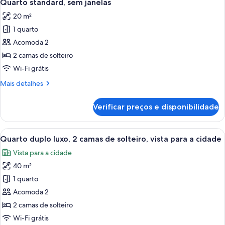
2
Quarto standard, sem janelas
todas
20 m²
as
1 quarto
fotos
de
Acomoda 2
Quarto
2 camas de solteiro
standard,
Wi-Fi grátis
sem
Mais
Mais detalhes
janelas
detalhes
de
Verificar preços e disponibilidade
Quarto
standard,
sem
Carrega
Quarto de hotel com duas camas, vara
2
janelas
Quarto duplo luxo, 2 camas de solteiro, vista para a cidade
todas
Vista para a cidade
as
40 m²
fotos
de
1 quarto
Quarto
Acomoda 2
duplo
2 camas de solteiro
luxo,
Wi-Fi grátis