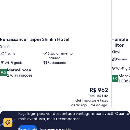
Renaissance Taipei Shihlin Hotel
Humble H
Hilton
Shilin
Xinyi
Piscina
Estacionamento
incluído
Piscina
Wi-Fi grátis
Restaurante
Wi-Fi grá
9.0
Maravilhosa
9,0
de
276 avaliações
9.0
Marav
9,0
10,
de
1.006 
Maravilhosa,
10,
O
R$ 962
276
Maravilhos
preço
avaliações
Total: R$ 1.112
1.006
é
inclui impostos e taxas
avaliações
de
23 de ago. – 24 de ago.
R$ 962
Faça login para ver descontos e vantagens para você. Quanto
mais aventuras, mais recompensas!
Fazer login
Inscrever-se grátis