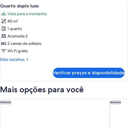
Carrega
Quarto de hotel com duas camas, um gr
2
Quarto duplo luxo
todas
Vista para a montanha
as
40 m²
fotos
de
1 quarto
Quarto
Acomoda 2
duplo
2 camas de solteiro
luxo
Wi-Fi grátis
Mais
Mais detalhes
detalhes
de
Verificar preços e disponibilidade
Quarto
duplo
luxo
Mais opções para você
Renaissance Taipei Shihlin Hotel
Humble H
Anúncio
Anúncio