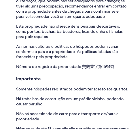
ou terraços, que podem não ser adequados para crianças; se
tiver alguma preocupação, recomendamos entrar em contato
com a propriedade antes da chegada para confirmar se é
possível acomodar você em um quarto adequado
Esta propriedade não oferece itens pessoais descartáveis,
como pentes, buchas, barbeadores, lixas de unha e flanelas
para polir sapatos
As normas culturais e políticas de hóspedes podem variar
conforme o país e a propriedade. As políticas listadas são
fornecidas pela propriedade.
Número de registro da propriedade 交觀業字第1594號
Importante
Somente hóspedes registrados podem ter acesso aos quartos.
Há trabalhos de construção em um prédio vizinho, podendo
causar barulho
Não há necessidade de carro para o transporte de/para a
propriedade
Hóspedes de até 18 anos não são permitidos em espaços como