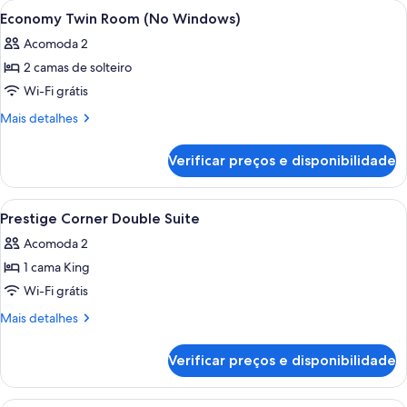
Carrega
Quarto de hotel com duas camas, um g
4
Economy Twin Room (No Windows)
todas
Acomoda 2
as
2 camas de solteiro
fotos
de
Wi-Fi grátis
Economy
Mais
Mais detalhes
Twin
detalhes
de
Room
Verificar preços e disponibilidade
Economy
(No
Twin
Windows)
Room
Carrega
Banheira e chuveiro separados, chuve
1
(No
Prestige Corner Double Suite
todas
Windows)
Acomoda 2
as
1 cama King
fotos
de
Wi-Fi grátis
Prestige
Mais
Mais detalhes
Corner
detalhes
de
Double
Verificar preços e disponibilidade
Prestige
Suite
Corner
Double
Quarto de hotel com duas camas, uma 