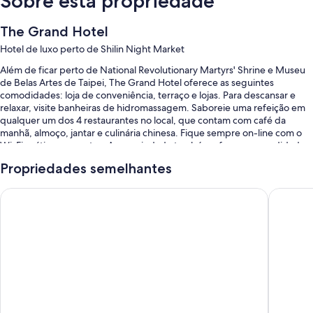
Sobre esta propriedade
The Grand Hotel
Hotel de luxo perto de Shilin Night Market
Além de ficar perto de National Revolutionary Martyrs' Shrine e Museu
de Belas Artes de Taipei, The Grand Hotel oferece as seguintes
comodidades: loja de conveniência, terraço e lojas. Para descansar e
relaxar, visite banheiras de hidromassagem. Saboreie uma refeição em
qualquer um dos 4 restaurantes no local, que contam com café da
manhã, almoço, jantar e culinária chinesa. Fique sempre on-line com o
Wi-Fi grátis nos quartos. A propriedade também oferece comodidades
como cafeteria/café e jardim.
Propriedades semelhantes
Você também pode aproveitar os seguintes benefícios durante a sua
estadia:
Miramar Garden Taipei
Hotel Su
Uma piscina externa com espreguiçadeiras
Estacionamento sem manobrista grátis
Buffet de café da manhã (sobretaxa), quadra de tênis externa e
posto de recarga para carros elétricos
Equipe multilíngue, salas de reunião e carregador
As avaliações dos hóspedes mencionam com entusiasmo a equipe
prestativa.