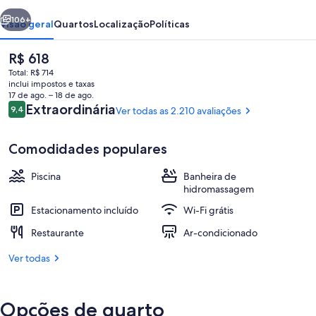
erior
Próximo
106+
Visão geral
Quartos
Localização
Políticas
O
R$ 618
preço
Total: R$ 714
atual
inclui impostos e taxas
é
17 de ago. – 18 de ago.
R$ 618
Avaliações
Extraordinária
9,4
Ver todas as 2.210 avaliações
9,4 de 10
Comodidades populares
Fachada da propriedade
Piscina
Banheira de
hidromassagem
Estacionamento incluído
Wi-Fi grátis
Restaurante
Ar-condicionado
Ver todas
Opções de quarto