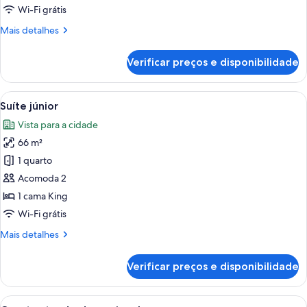
Wi-Fi grátis
Mais
Mais detalhes
detalhes
de
Verificar preços e disponibilidade
Quarto
luxo
Carrega
Quarto de hotel com uma cama grande,
7
Suíte júnior
todas
Vista para a cidade
as
66 m²
fotos
de
1 quarto
Suíte
Acomoda 2
júnior
1 cama King
Wi-Fi grátis
Mais
Mais detalhes
detalhes
de
Verificar preços e disponibilidade
Suíte
júnior
Carrega
Quarto de hotel com duas camas, um 