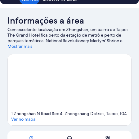
Informações a área
Com excelente localização em Zhongshan, um bairro de Taipei,
The Grand Hotel fica perto da estação de metrô e perto de
parques temáticos. National Revolutionary Martyrs' Shrine e
Templo de Confúcio em Taipé são algumas das atrações
Mostrar mais
principais da região. Quem gosta de fazer compras deve visitar
Shilin Night Market. Museu de Belas Artes de Taipei é outra
opção recomendada que merece uma visita. Pratique um pouco
de golfe nos arredores ou se arrisque em outras atividades ao ar
livre como trilhas para caminhada/bicicleta.
Confira nosso guia
de viagem sobre Taipei.
1 Zhongshan N Road Sec 4, Zhongshang District, Taipei, 104
Ver no mapa
Mapa