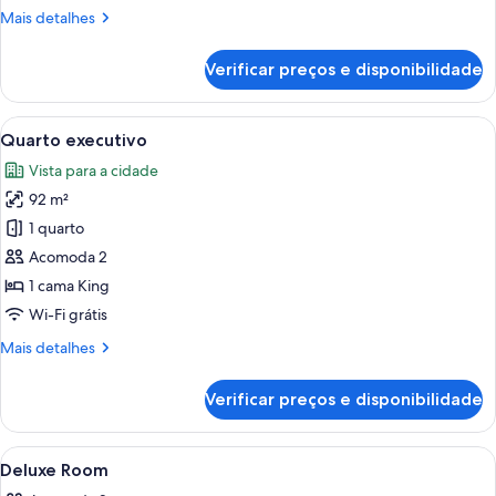
2
Mais
Mais detalhes
camas
detalhes
de
de
Verificar preços e disponibilidade
solteiro,
Quarto
duplo
vista
luxo,
Carrega
Quarto de hotel com uma cama grande
para
7
2
Quarto executivo
todas
a
camas
Vista para a cidade
de
as
cidade
solteiro,
92 m²
fotos
vista
de
1 quarto
para
Quarto
a
Acomoda 2
cidade
executivo
1 cama King
Wi-Fi grátis
Mais
Mais detalhes
detalhes
de
Verificar preços e disponibilidade
Quarto
executivo
Carrega
Edredons de pluma, camas com colchõe
2
Deluxe Room
todas