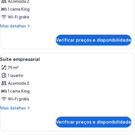
de
Acomoda 2
pátio
Quarto
1 cama King
empresarial,
Wi-Fi grátis
1
Mais
Mais detalhes
cama
detalhes
King,
de
Verificar preços e disponibilidade
Quarto
vista
empresarial,
para
1
Carrega
Quarto de hotel moderno com uma cama,
o
11
cama
Suíte empresarial
todas
pátio
King,
79 m²
vista
as
para
1 quarto
fotos
o
de
Acomoda 2
pátio
Suíte
1 cama King
empresarial
Wi-Fi grátis
Mais
Mais detalhes
detalhes
de
Verificar preços e disponibilidade
Suíte
empresarial