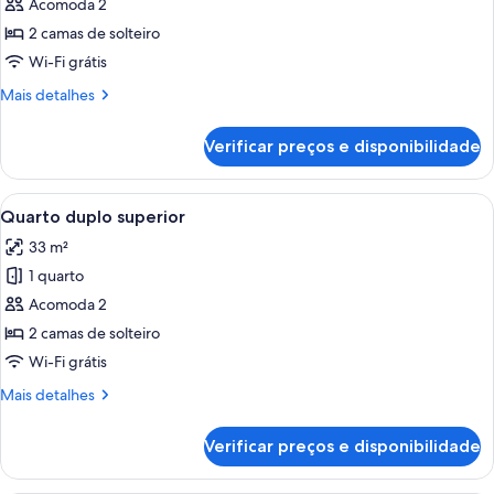
Acomoda 2
as
2 camas de solteiro
fotos
de
Wi-Fi grátis
Deluxe
Mais
Mais detalhes
Room
detalhes
de
Verificar preços e disponibilidade
Deluxe
Room
Carrega
Quarto de hotel com duas camas, uma j
3
Quarto duplo superior
todas
33 m²
as
1 quarto
fotos
de
Acomoda 2
Quarto
2 camas de solteiro
duplo
Wi-Fi grátis
superior
Mais
Mais detalhes
detalhes
de
Verificar preços e disponibilidade
Quarto
duplo
superior