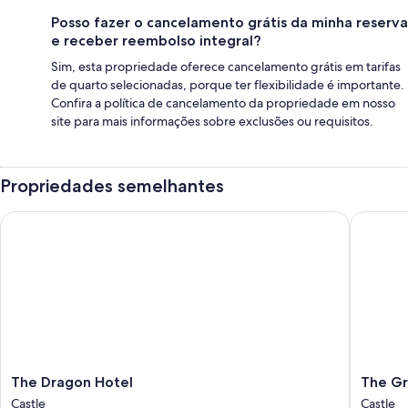
Posso fazer o cancelamento grátis da minha reserva
e receber reembolso integral?
Sim, esta propriedade oferece cancelamento grátis em tarifas
de quarto selecionadas, porque ter flexibilidade é importante.
Confira a política de cancelamento da propriedade em nosso
site para mais informações sobre exclusões ou requisitos.
Propriedades semelhantes
The Dragon Hotel
The Gra
The
The
The Dragon Hotel
The Gr
Dragon
Grand
Castle
Castle