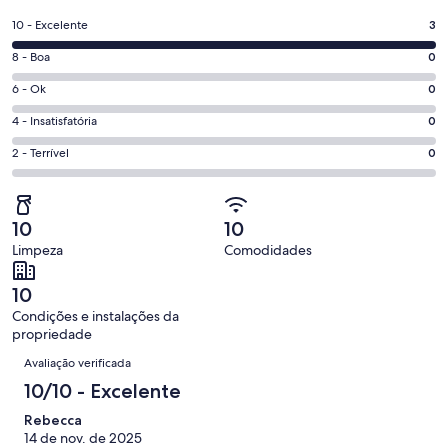
em
uma
Nota
10 - Excelente
3
nova
10
janela
Nota
8 - Boa
0
-
8
Excelente.
Nota
6 - Ok
0
-
3
6
Boa.
Nota
4 - Insatisfatória
0
de
-
0
4
3
Ok.
Nota
2 - Terrível
0
de
-
avaliações
0
2
3
Insatisfatória.
de
-
avaliações
0
3
Terrível.
de
10
10
avaliações
0
3
Limpeza
Comodidades
de
avaliações
3
10
avaliações
Condições e instalações da
propriedade
Avaliações
Avaliação verificada
10/10 - Excelente
Rebecca
14 de nov. de 2025