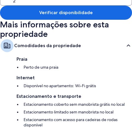
Outras comodidades incluem:
Geladeiras/freezers grandes, máquina de lavar e ferro/tábua de
Verificar disponibilidade
passar roupa
Mais informações sobre esta
TVs de 40 polegadas com canais via satélite
Chaleiras elétricas e aquecimento
propriedade
Comodidades da propriedade
Praia
Perto de uma praia
Internet
Disponível no apartamento: Wi-Fi grátis
Estacionamento e transporte
Estacionamento coberto sem manobrista grátis no local
Estacionamento limitado sem manobrista no local
Estacionamento com acesso para cadeiras de rodas
disponível