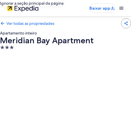
Ignorar a seção principal da página
Baixar app
Ver todas as propriedades
Apartamento inteiro
Meridian Bay Apartment
Propriedade
3.0
estrelas
Galeria
de