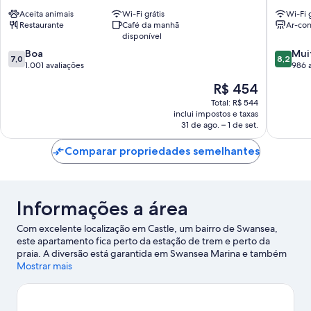
Hotel
Hotel
Aceita animais
Wi-Fi grátis
Wi-Fi g
Castle
Swanse
Restaurante
Café da manhã
Ar-co
Castle
disponível
7.0
8.2
Boa
Mui
7,0
8,2
de
de
1.001 avaliações
986 
10,
10,
O
R$ 454
Boa,
Muito
preço
1.001
boa,
Total: R$ 544
é
inclui impostos e taxas
avaliações
986
de
31 de ago. – 1 de set.
avaliaçõ
R$ 454
Comparar propriedades semelhantes
Informações a área
Com excelente localização em Castle, um bairro de Swansea,
este apartamento fica perto da estação de trem e perto da
praia. A diversão está garantida em Swansea Marina e também
em áreas repletas de beleza natural, como Praia de Swansea e
Mostrar mais
Singleton Park. Deseja curtir um evento esportivo enquanto
estiver na cidade? Confira a programação de Swansea.com
Stadium. Windsurfe e pesca são atividades perfeitas para quem