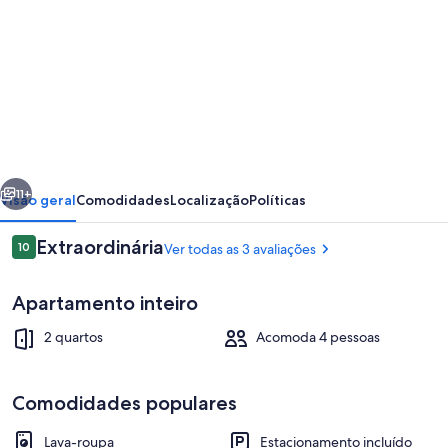
fotos
de
Meridian
Bay
Apartment
erior
Próximo
11+
Visão geral
Comodidades
Localização
Políticas
Avaliações
Extraordinária
10
Ver todas as 3 avaliações
10 de 10
Apartamento inteiro
2 quartos
Acomoda 4 pessoas
Comodidades populares
Apartamento superior, vista para o ma
Lava-roupa
Estacionamento incluído