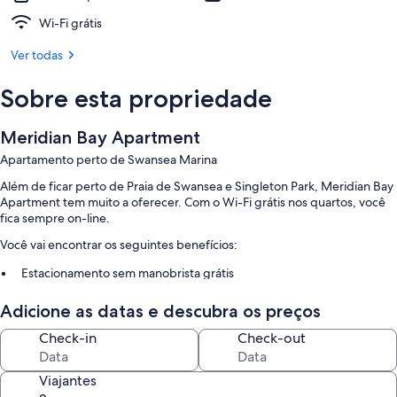
Wi-Fi grátis
Ver todas
Sobre esta propriedade
Meridian Bay Apartment
Apartamento perto de Swansea Marina
Além de ficar perto de Praia de Swansea e Singleton Park, Meridian Bay
Apartment tem muito a oferecer. Com o Wi-Fi grátis nos quartos, você
fica sempre on-line.
Você vai encontrar os seguintes benefícios:
Estacionamento sem manobrista grátis
Áreas para não fumantes
Adicione as datas e descubra os preços
Características do quarto
Check-in
Check-out
Todos os quartos são individualmente mobiliados e têm luxos como
roupas de cama premium, além de comodidades como Wi-Fi grátis.
Viajantes