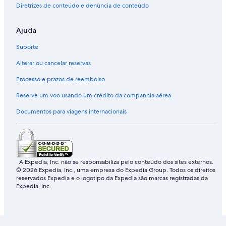
l
i
w
r
a
o
C
.
Diretrizes de conteúdo e denúncia de conteúdo
-
a
e
m
i
a
3
n
i
d
e
Ajuda
B
s
l
y
I
e
e
y
l
n
Suporte
d
a
F
l
n
r
r
i
Alterar ou cancelar reservas
o
i
c
o
e
s
Processo e prazos de reembolso
m
n
a
-
d
n
Reserve um voo usando um crédito da companhia aérea
5
l
d
Documentos para viagens internacionais
*
y
y
R
b
e
e
t
a
r
c
e
h
A Expedia, Inc. não se responsabiliza pelo conteúdo dos sites externos.
a
|
© 2026 Expedia, Inc., uma empresa do Expedia Group. Todos os direitos
t
B
reservados Expedia e o logotipo da Expedia são marcas registradas da
-
a
Expedia, Inc.
L
l
l
c
a
o
n
n