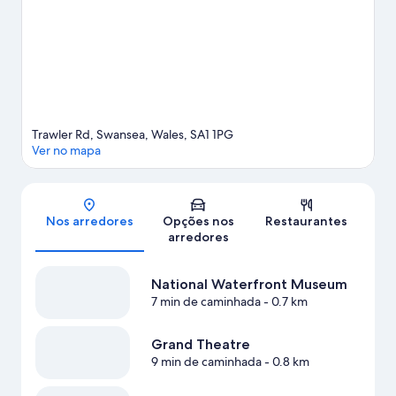
gosta de se molhar. Mas se quiser explorar cenários diferentes,
a área também oferece passeios a cavalo.
Confira nosso guia de
viagem sobre Swansea.
Ver mais apartamentos - Swansea
Trawler Rd, Swansea, Wales, SA1 1PG
Ver no mapa
Mapa
Nos arredores
Opções nos
Restaurantes
arredores
National Waterfront Museum
7 min de caminhada
- 0.7 km
Grand Theatre
9 min de caminhada
- 0.8 km