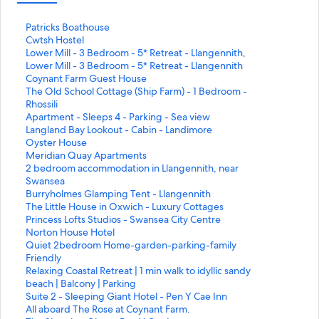
L
Patricks Boathouse
i
L
Cwtsh Hostel
n
i
L
Lower Mill - 3 Bedroom - 5* Retreat - Llangennith,
k
n
i
Lower Mill - 3 Bedroom - 5* Retreat - Llangennith
q
k
n
L
Coynant Farm Guest House
u
q
k
i
L
The Old School Cottage (Ship Farm) - 1 Bedroom -
e
u
q
n
i
Rhossili
a
e
u
k
n
L
Apartment - Sleeps 4 - Parking - Sea view
b
a
e
q
k
i
L
Langland Bay Lookout - Cabin - Landimore
r
b
a
u
q
n
i
L
Oyster House
e
r
b
e
u
k
n
i
L
Meridian Quay Apartments
e
e
r
a
e
q
k
n
i
L
2 bedroom accommodation in Llangennith, near
s
e
e
b
a
u
q
k
n
i
Swansea
t
s
e
r
b
e
u
q
k
n
L
Burryholmes Glamping Tent - Llangennith
a
t
s
e
r
a
e
u
q
k
i
L
The Little House in Oxwich - Luxury Cottages
p
a
t
e
e
b
a
e
u
q
n
i
L
Princess Lofts Studios - Swansea City Centre
á
p
a
s
e
r
b
a
e
u
k
n
i
L
Norton House Hotel
g
á
p
t
s
e
r
b
a
e
q
k
n
i
L
Quiet 2bedroom Home-garden-parking-family
i
g
á
a
t
e
e
r
b
a
u
q
k
n
i
Friendly
n
i
g
p
a
s
e
e
r
b
e
u
q
k
n
L
Relaxing Coastal Retreat | 1 min walk to idyllic sandy
a
n
i
á
p
t
s
e
e
r
a
e
u
q
k
i
beach | Balcony | Parking
:
a
n
g
á
a
t
s
e
e
b
a
e
u
q
n
L
Suite 2 - Sleeping Giant Hotel - Pen Y Cae Inn
P
:
a
i
g
p
a
t
s
e
r
b
a
e
u
k
i
L
All aboard The Rose at Coynant Farm.