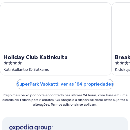
de
ago.
Holiday Club Katinkulta
Break So
ago.
-
16
de
ago.
Holiday Club Katinkulta
Break
4
4
out
out
Katinkullantie 15 Sotkamo
Kidekuj
of
of
5
5
SuperPark Vuokatti: ver as 184 propriedades
Preço mais baixo por noite encontrado nas últimas 24 horas, com base em uma
estadia de 1 diária para 2 adultos. Os preços e a disponibilidade estão sujeitos a
alterações. Termos adicionais se aplicam.