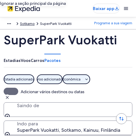
Ignorar a seção principal da página
Baixar app
Programe a sua viagem
Sotkamo
SuperPark Vuokatti
SuperPark Vuokatti
Estadias
Voos
Carros
Pacotes
Estadia adicionada
Voo adicionado
Econômica
Adicionar vários destinos ou datas
Saindo de
Indo para
SuperPark Vuokatti, Sotkamo, Kainuu, Finlândia