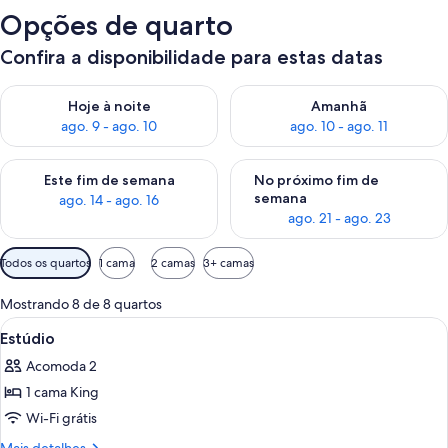
Opções de quarto
Confira a disponibilidade para estas datas
Verifica a disponibilidade para esta noite, ago. 9 - ago. 10
Verifica a disponibilidade para
Hoje à noite
Amanhã
ago. 9 - ago. 10
ago. 10 - ago. 11
Verifica a disponibilidade para este fim de semana, ago. 14 - a
Verifica a disponibilidade par
Este fim de semana
No próximo fim de
semana
ago. 14 - ago. 16
ago. 21 - ago. 23
Filtros
Todos os quartos
1 cama
2 camas
3+ camas
disponíveis
para
Mostrando 8 de 8 quartos
os
Carrega
Quarto de hotel com uma cama grande
5
Estúdio
quartos
todas
Acomoda 2
as
1 cama King
fotos
de
Wi-Fi grátis
Estúdio
Mais