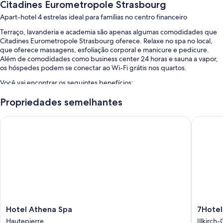
Citadines Eurometropole Strasbourg
Apart-hotel 4 estrelas ideal para famílias no centro financeiro
Terraço, lavanderia e academia são apenas algumas comodidades que
Citadines Eurometropole Strasbourg oferece. Relaxe no spa no local,
que oferece massagens, esfoliação corporal e manicure e pedicure.
Além de comodidades como business center 24 horas e sauna a vapor,
os hóspedes podem se conectar ao Wi-Fi grátis nos quartos.
Você vai encontrar os seguintes benefícios:
Uma piscina interna com espreguiçadeiras
Propriedades semelhantes
Estacionamento sem manobrista grátis
Hotel Athena Spa
7Hotel&
Buffet de café da manhã (sobretaxa), aluguel de bicicletas e check-
out expresso
Check-in expresso, armazenamento para bagagem e 4 salas de
reunião
As avaliações dos hóspedes elogiam bastante a equipe prestativa.
Características do quarto
Todos os 166 quartos são individualmente mobiliados e incluem
Hotel
7Hotel&
Hotel Athena Spa
7Hote
detalhes convenientes, como cofre para notebook e espaço de trabalho
Athena
Illkirch-
para notebook, além destas comodidades: Wi-Fi grátis e ar-
Hautepierre
Illkirch