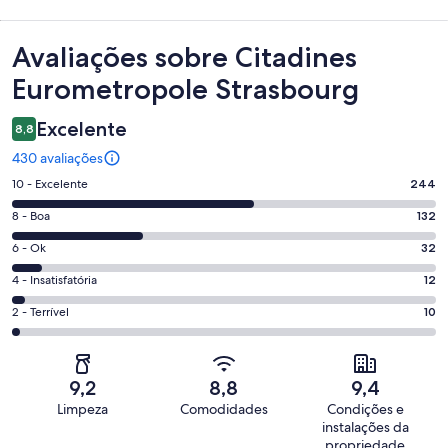
Avaliações
Avaliações sobre Citadines
Eurometropole Strasbourg
Excelente
8,8
430 avaliações
Nota
10 - Excelente
244
10
Nota
8 - Boa
132
-
8
Excelente.
Nota
6 - Ok
32
-
244
6
Boa.
Nota
4 - Insatisfatória
12
de
-
132
4
430
Ok.
Nota
2 - Terrível
10
de
-
avaliações
32
2
430
Insatisfatória.
de
-
avaliações
12
430
Terrível.
de
9,2
8,8
9,4
avaliações
10
430
Limpeza
Comodidades
Condições e
de
avaliações
instalações da
430
propriedade