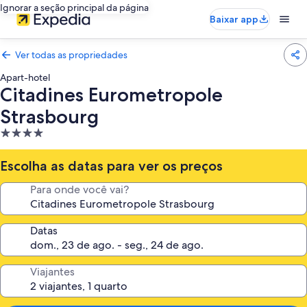
Ignorar a seção principal da página
Baixar app
Ver todas as propriedades
Apart-hotel
Citadines Eurometropole
Strasbourg
Propriedade
4.0
estrelas
Escolha as datas para ver os preços
Para onde você vai?
Datas
Viajantes