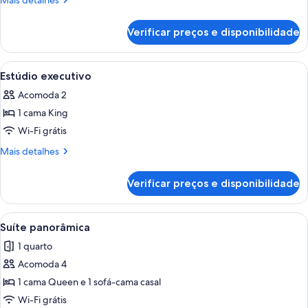
Mais detalhes
detalhes
de
Verificar preços e disponibilidade
Estúdio
Carrega
Quarto de hotel com uma cama grande
5
Estúdio executivo
todas
Acomoda 2
as
1 cama King
fotos
de
Wi-Fi grátis
Estúdio
Mais
Mais detalhes
executivo
detalhes
de
Verificar preços e disponibilidade
Estúdio
executivo
Carrega
Um espaço compacto com cozinha comp
5
Suíte panorâmica
todas
1 quarto
as
Acomoda 4
fotos
de
1 cama Queen e 1 sofá-cama casal
Suíte
Wi-Fi grátis