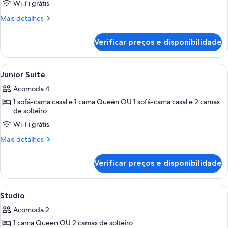
de
Wi-Fi grátis
Suíte
Mais
Mais detalhes
executiva
detalhes
de
Verificar preços e disponibilidade
Suíte
executiva
Carrega
Roupas de cama antialérgicas, cofres 
10
Junior Suite
todas
Acomoda 4
as
1 sofá-cama casal e 1 cama Queen OU 1 sofá-cama casal e 2 camas
fotos
de solteiro
de
Wi-Fi grátis
Junior
Suite
Mais
Mais detalhes
detalhes
de
Verificar preços e disponibilidade
Junior
Suite
Carrega
Quarto de hotel com uma cama grande
9
Studio
todas
Acomoda 2
as
1 cama Queen OU 2 camas de solteiro
fotos