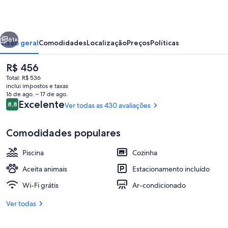
Strasbourg
erior
Próximo
61+
Visão geral
Comodidades
Localização
Preços
Políticas
O
R$ 456
preço
Total: R$ 536
atual
inclui impostos e taxas
é
16 de ago. – 17 de ago.
R$ 456
Avaliações
Excelente
8,8
Ver todas as 430 avaliações
8,8 de 10
Comodidades populares
Área de estar no saguão
Piscina
Cozinha
Aceita animais
Estacionamento incluído
Wi-Fi grátis
Ar-condicionado
Ver todas