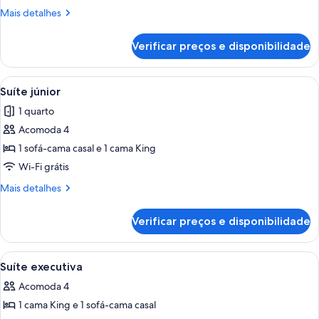
panorâmica
Mais
Mais detalhes
detalhes
de
Verificar preços e disponibilidade
Suíte
panorâmica
Carrega
Quarto de hotel com cama grande, dua
6
Suíte júnior
todas
1 quarto
as
Acomoda 4
fotos
de
1 sofá-cama casal e 1 cama King
Suíte
Wi-Fi grátis
júnior
Mais
Mais detalhes
detalhes
de
Verificar preços e disponibilidade
Suíte
júnior
Carrega
Quarto de hotel com uma cama grande,
6
Suíte executiva
todas
Acomoda 4
as
1 cama King e 1 sofá-cama casal
fotos