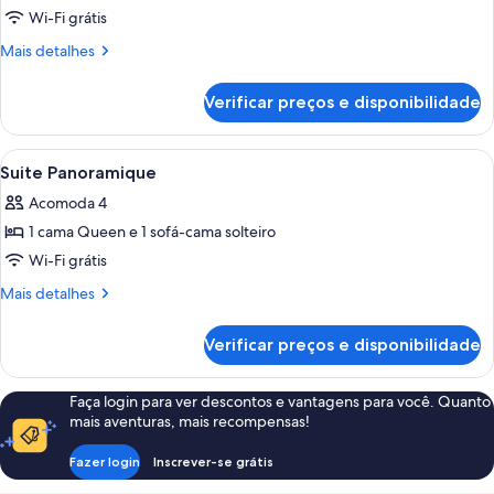
de
Wi-Fi grátis
Studio
Mais
Mais detalhes
detalhes
de
Verificar preços e disponibilidade
Studio
Carrega
Quarto de hotel com uma cama grande
8
Suite Panoramique
todas
Acomoda 4
as
1 cama Queen e 1 sofá-cama solteiro
fotos
de
Wi-Fi grátis
Suite
Mais
Mais detalhes
Panoramique
detalhes
de
Verificar preços e disponibilidade
Suite
Panoramique
Faça login para ver descontos e vantagens para você. Quanto
mais aventuras, mais recompensas!
Fazer login
Inscrever-se grátis