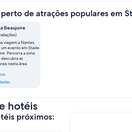
 perto de atrações populares em St
la Beaujoire
valiações)
ua viagem a Nantes,
e um evento em Stade
ire. Percorra a zona
u descubra as
rais nesta área
nos
dades
e hotéis
otéis próximos: