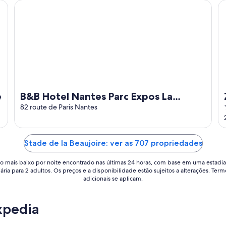
B&B Hotel Nantes Parc Expos La Beaujoire
Ze
e
B&B Hotel Nantes Parc Expos La
Beaujoire
82 route de Paris Nantes
Stade de la Beaujoire: ver as 707 propriedades
o mais baixo por noite encontrado nas últimas 24 horas, com base em uma estadia
iária para 2 adultos. Os preços e a disponibilidade estão sujeitos a alterações. Term
adicionais se aplicam.
xpedia