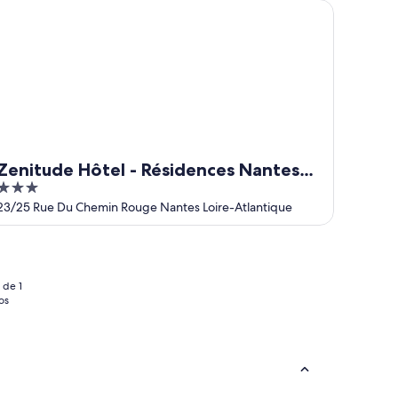
nitude Hôtel - Résidences Nantes Métropole
Zenitude Hôtel - Résidences Nantes
3
Métropole
out
23/25 Rue Du Chemin Rouge Nantes Loire-Atlantique
of
5
 de 1
os