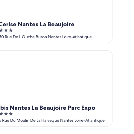
Cerise Nantes La Beaujoire
3
out
50 Rue De L Ouche Buron Nantes Loire-atlantique
of
5
is Nantes La Beaujoire Parc Expo
ibis Nantes La Beaujoire Parc Expo
3
out
5 Rue Du Moulin De La Halveque Nantes Loire-Atlantique
of
5