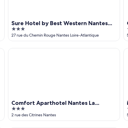
Sure Hotel by Best Western Nantes
3
Beaujoire
out
27 rue du Chemin Rouge Nantes Loire-Atlantique
of
5
Comfort Aparthotel Nantes La Beaujoire
ib
Comfort Aparthotel Nantes La
3
Beaujoire
out
2 rue des Citrines Nantes
of
5