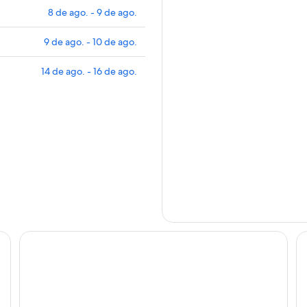
8 de ago. - 9 de ago.
9 de ago. - 10 de ago.
14 de ago. - 16 de ago.
Sure Hotel by Best Western Nantes Beaujoire
Ce