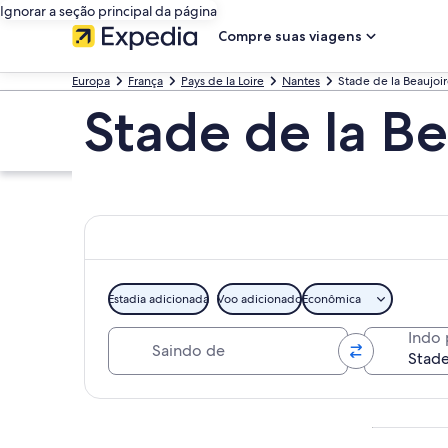
Ignorar a seção principal da página
Compre suas viagens
Europa
França
Pays de la Loire
Nantes
Stade de la Beaujoi
Stade de la Be
Estadia adicionada
Voo adicionado
Econômica
Saindo de
Indo 
Explorar mapa