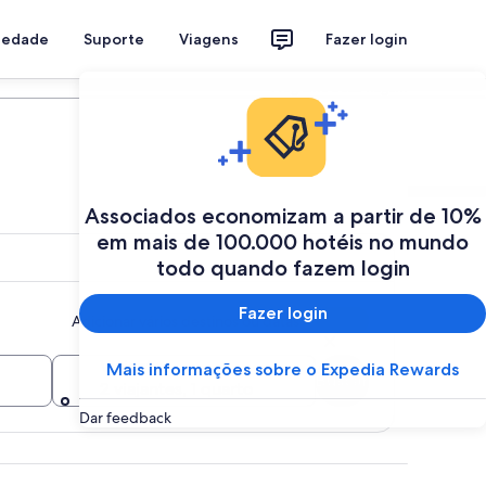
riedade
Suporte
Viagens
Fazer login
Programe a sua viagem
Associados economizam a partir de 10%
em mais de 100.000 hotéis no mundo
todo quando fazem login
Fazer login
Adicionar vários destinos ou datas
Viajantes
Mais informações sobre o Expedia Rewards
Buscar
2 viajantes, 1 quarto
Dar feedback