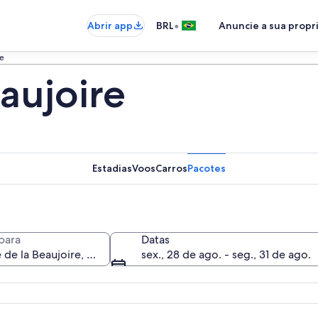
•
Abrir app
BRL
Anuncie a sua prop
re
aujoire
Estadias
Voos
Carros
Pacotes
para
Datas
sex., 28 de ago. - seg., 31 de ago.