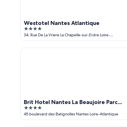
-
16
de
ago.
Westotel Nantes Atlantique
4
out
34, Rue De La Vriere La Chapelle-sur-Erdre Loire-
Atlantique
of
5
Brit Hotel Nantes La Beaujoire Parc Expo
Brit Hotel Nantes La Beaujoire Parc
4
Expo
out
45 boulevard des Batignolles Nantes Loire-Atlantique
of
5