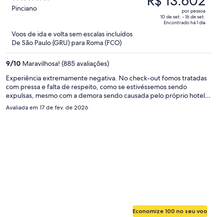
R$ 13.602
era
out
Pinciano
Resorts
por pessoa
R$ 21.364
of
10 de set. - 16 de set.
Encontrado há 1 dia
e
5
Voos de ida e volta sem escalas incluídos
agora
De São Paulo (GRU) para Roma (FCO)
é
R$ 13.602
9
/
10
Maravilhosa! (885 avaliações)
por
pessoa
Experiência extremamente negativa. No check-out fomos tratadas
com pressa e falta de respeito, como se estivéssemos sendo
expulsas, mesmo com a demora sendo causada pelo próprio hotel
para fechar a conta. Cobraram um valor extremamente alto e se
Avaliada em 17 de fev. de 2026
recusaram a fornecer a conta detalhada e a nota/recibo, o que é
inaceitável. Transparência é o mínimo esperado. Também houve um
problema grave com o transporte: o hotel cobrou €260 pelo táxi ao
aeroporto e, ao chegarmos, o motorista cobrou novamente o valor.
Pagamento em duplicidade e total falta de organização e clareza.
Não recomendo. Atendimento e postura muito abaixo do padrão
que o hotel diz oferecer.
Economize 100 no seu voo