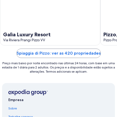
de
ago.
Galìa Luxury Resort
Pizzo
Via Riviera Prangi Pizzo VV
Mare
Pizzo Pr
Spiaggia di Pizzo: ver as 420 propriedades
Preço mais baixo por noite encontrado nas últimas 24 horas, com base em uma
estadia de 1 diária para 2 adultos. Os preços e a disponibilidade estão sujeitos a
alterações. Termos adicionais se aplicam.
Empresa
Sobre
Trabalhe conosco