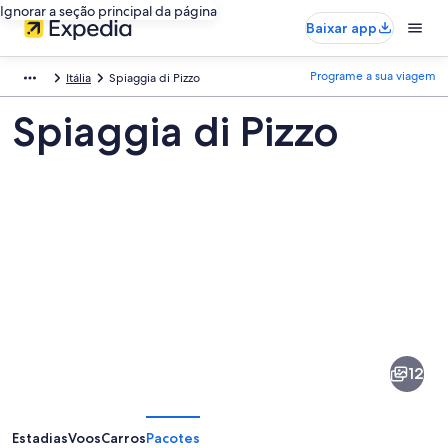
Ignorar a seção principal da página
Baixar app
Programe a sua viagem
Itália
Spiaggia di Pizzo
Spiaggia di Pizzo
Fotos
de
Spiaggia
12
di
Pizzo
Estadias
Voos
Carros
Pacotes