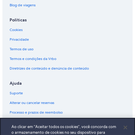
Blog de viagens
Políticas
Cookies
Privacidade
Termos de uso
Termos e condições da Vrbo
Diretrizes de conteúdo e denúncia de conteúdo
Ajuda
Suporte
Alterar ou cancelar reservas
Processo e prazos de reembolso
Reserve um voo usando um crédito da companhia aérea
Ao clicar em “Aceitar todos os cookies”, você concorda com
Documentos para viagens internacionais
o armazenamento de cookies no seu dispositivo para