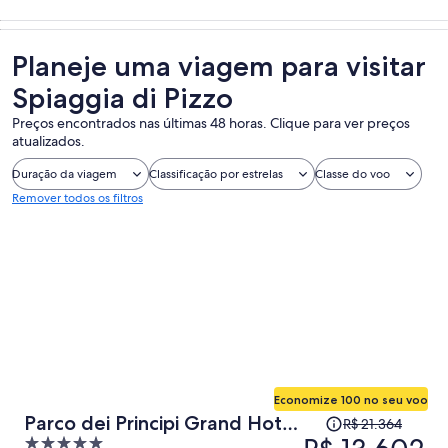
Planeje uma viagem para visitar
Spiaggia di Pizzo
Preços encontrados nas últimas 48 horas. Clique para ver preços
atualizados.
Duração da viagem
Classificação por estrelas
Classe do voo
Remover todos os filtros
Economize 100 no seu voo
O
Parco dei Principi Grand Hotel
R$ 21.364
preço
5
& SPA - Preferred Hotels &