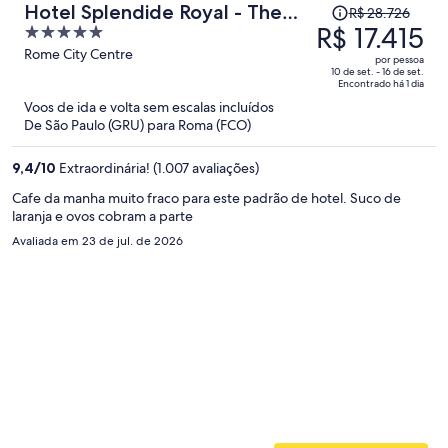
O
Hotel Splendide Royal - The
R$ 28.726
preço
R$ 17.415
5
Leading Hotels of the World
era
out
Rome City Centre
por pessoa
R$ 28.726
of
10 de set. - 16 de set.
Encontrado há 1 dia
e
5
Voos de ida e volta sem escalas incluídos
agora
De São Paulo (GRU) para Roma (FCO)
é
R$ 17.415
9,4
/
10
Extraordinária! (1.007 avaliações)
por
pessoa
Cafe da manha muito fraco para este padrão de hotel. Suco de
laranja e ovos cobram a parte
Avaliada em 23 de jul. de 2026