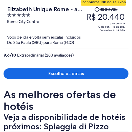
Economize 100 no seu voo
O
Elizabeth Unique Rome - a
R$ 30.735
preço
R$ 20.440
5
Member of Design Hotels
era
out
Rome City Centre
por pessoa
R$ 30.735
of
10 de set. - 16 de set.
Encontrado há 1 dia
e
5
Voos de ida e volta sem escalas incluídos
agora
De São Paulo (GRU) para Roma (FCO)
é
R$ 20.440
9,6
/
10
Extraordinária! (283 avaliações)
por
pessoa
Escolha as datas
As melhores ofertas de
hotéis
Veja a disponibilidade de hotéis
próximos: Spiaggia di Pizzo