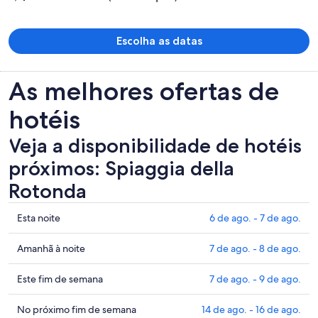
por
pessoa
Escolha as datas
As melhores ofertas de
hotéis
Veja a disponibilidade de hotéis
próximos: Spiaggia della
Rotonda
Mostrar
Esta noite
6 de ago. - 7 de ago.
preços
perto
Mostrar
Amanhã à noite
7 de ago. - 8 de ago.
de
preços
Spiaggia
perto
Mostrar
Este fim de semana
7 de ago. - 9 de ago.
della
de
preços
Rotonda
Spiaggia
perto
Mostrar
No próximo fim de semana
14 de ago. - 16 de ago.