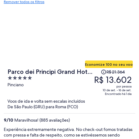
Remover todos os filtros
Economize 100 no seu voo
O
Parco dei Principi Grand Hotel
R$ 21.364
preço
R$ 13.602
5
& SPA - Preferred Hotels &
era
out
Pinciano
Resorts
por pessoa
R$ 21.364
of
10 de set. - 16 de set.
Encontrado há 1 dia
e
5
Voos de ida e volta sem escalas incluídos
agora
De São Paulo (GRU) para Roma (FCO)
é
R$ 13.602
9
/
10
Maravilhosa! (885 avaliações)
por
pessoa
Experiência extremamente negativa. No check-out fomos tratadas
com pressa e falta de respeito, como se estivéssemos sendo