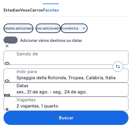
Rotonda
Estadias
Voos
Carros
Pacotes
Estadia adicionada
Voo adicionado
Econômica
Uma vila costeira com edifícios colo
Adicionar vários destinos ou datas
Saindo de
Indo para
Spiaggia della Rotonda, Tropea, Calábria, Itália
Datas
sex., 21 de ago. - seg., 24 de ago.
Viajantes
2 viajantes, 1 quarto
Buscar
Explorar mapa