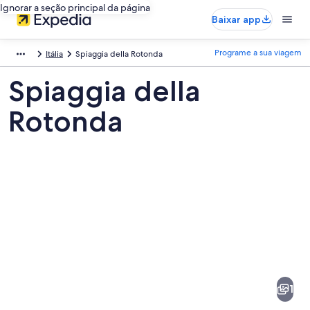
Ignorar a seção principal da página
Baixar app
Programe a sua viagem
Itália
Spiaggia della Rotonda
Spiaggia della
Rotonda
Fotos
de
Spiaggia
1
della