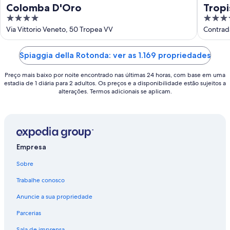
Colomba D'Oro
Tropi
4
4
out
out
Via Vittorio Veneto, 50 Tropea VV
Contrad
of
of
5
5
Spiaggia della Rotonda: ver as 1.169 propriedades
Preço mais baixo por noite encontrado nas últimas 24 horas, com base em uma
estadia de 1 diária para 2 adultos. Os preços e a disponibilidade estão sujeitos a
alterações. Termos adicionais se aplicam.
Empresa
Sobre
Trabalhe conosco
Anuncie a sua propriedade
Parcerias
Sala de imprensa