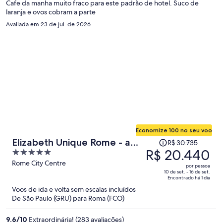
pessoa
Cafe da manha muito fraco para este padrão de hotel. Suco de
laranja e ovos cobram a parte
Avaliada em 23 de jul. de 2026
Economize 100 no seu voo
O
Elizabeth Unique Rome - a
R$ 30.735
preço
R$ 20.440
5
Member of Design Hotels
era
out
Rome City Centre
por pessoa
R$ 30.735
of
10 de set. - 16 de set.
Encontrado há 1 dia
e
5
Voos de ida e volta sem escalas incluídos
agora
De São Paulo (GRU) para Roma (FCO)
é
R$ 20.440
9,6
/
10
Extraordinária! (283 avaliações)