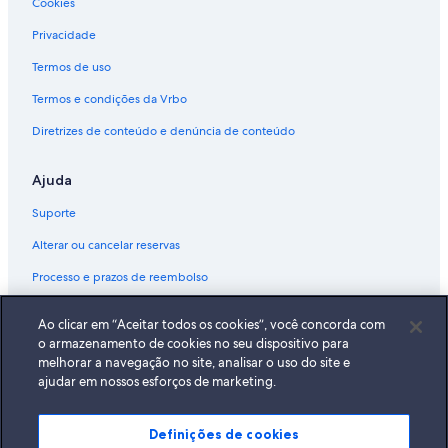
Cookies
Privacidade
Termos de uso
Termos e condições da Vrbo
Diretrizes de conteúdo e denúncia de conteúdo
Ajuda
Suporte
Alterar ou cancelar reservas
Processo e prazos de reembolso
Reserve um voo usando um crédito da companhia aérea
Ao clicar em “Aceitar todos os cookies”, você concorda com
Documentos para viagens internacionais
o armazenamento de cookies no seu dispositivo para
melhorar a navegação no site, analisar o uso do site e
ajudar em nossos esforços de marketing.
Definições de cookies
A Expedia, Inc. não se responsabiliza pelo conteúdo dos sites externos.