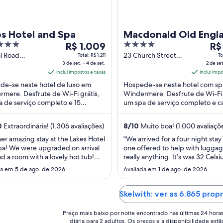
es Hotel and Spa
Macdonald Old Engl
O
4
O
R$ 1.009
Hotel & Spa
R$
preço
out
pre
l Road
23 Church Street
Total: R$ 1.211
To
rmere
3 de set. – 4 de set.
Windermere
2 de set
é
of
é
nd
inclui impostos e taxas
England
inclui imp
de
5
de
de-se neste hotel de luxo em
Hospede-se neste hotel com s
R$ 1.009
R$ 
mere. Desfrute de Wi-Fi grátis,
Windermere. Desfrute de Wi-Fi 
por
por
 de serviço completo e 15
um spa de serviço completo e c
diária
diár
iras de hidromassagem. Nossos
manhã (sobretaxa). Nossos hós
para
par
es elogiam o ...
elogiam a piscina ...
0
Extraordinária! (1.306 avaliações)
8
/
10
Muito boa! (1.000 avaliaçõ
uma
um
estadia
est
er amazing stay at the Lakes Hotel
"We arrived for a four night sta
a! We were upgraded on arrival
one offered to help with luggag
de
de
d a room with a lovely hot tub!
really anything. It’s was 32 Celsi
3
2
e also picked up in the Bentley
the front desk did not even have
da em 5 de ago. de 2026
de
Avaliada em 1 de ago. de 2026
de
walked back to the hotel at night
They left the curtains open and 
set.
set.
the staff really can’t do enough for
conditioning so the room was a
a
a
d the cocktails are amazing!"
and the carpet was filthy. The 
Skelwith: ver as 6.865 prop
4
3
would only open one inch. No ...
de
de
Preço mais baixo por noite encontrado nas últimas 24 hora
diária para 2 adultos. Os preços e a disponibilidade estã
set..
set.