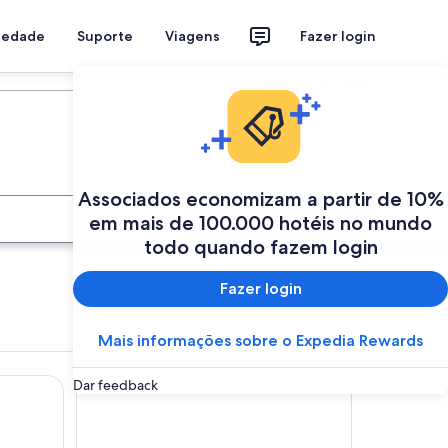
riedade
Suporte
Viagens
Fazer login
Programe a sua viagem
Associados economizam a partir de 10%
Buscar
em mais de 100.000 hotéis no mundo
todo quando fazem login
Fazer login
Mais informações sobre o Expedia Rewards
l & Spa
Beech Hill Hotel & Spa
Dar feedback