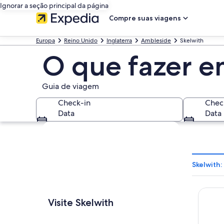
Ignorar a seção principal da página
Compre suas viagens
Europa
Reino Unido
Inglaterra
Ambleside
Skelwith
O que fazer e
Guia de viagem
Check-in
Chec
Data
Data
Explorar mapa
Skelwith:
Lakes 
Visite Skelwith