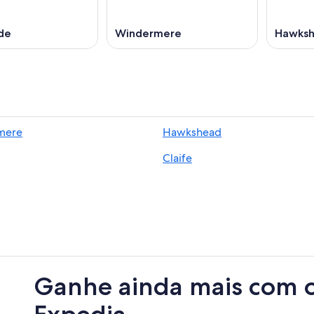
de
Windermere
Hawks
mere
Hawkshead
Claife
Ganhe ainda mais com 