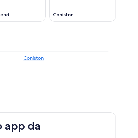
head
Coniston
Coniston
o app da