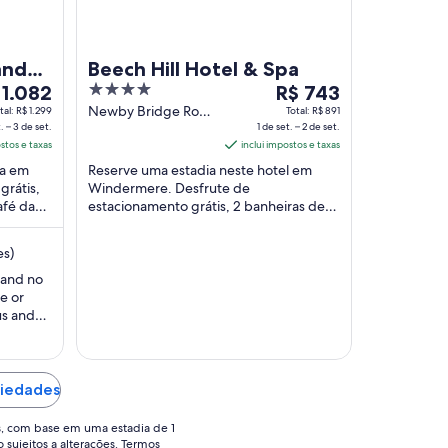
and
Beech Hill Hotel & Spa
4
O
 1.082
R$ 743
ço
out
preço
Newby Bridge Road
tal: R$ 1.299
Total: R$ 891
. – 3 de set.
Windermere
1 de set. – 2 de set.
of
é
ostos e taxas
England
inclui impostos e taxas
5
de
pa em
Reserve uma estadia neste hotel em
1.082
R$ 743
grátis,
Windermere. Desfrute de
por
afé da
estacionamento grátis, 2 banheiras de
ia
diária
pedes
hidromassagem e café da manhã
a
para
(sobretaxa). Nossos hóspedes elogiam
es)
a
uma
...
adia
estadia
y and no
e or
de
us and
1
 fans.
de
no air
set.
n oven
a
window
riedades
2
"
de
s, com base em uma estadia de 1
o sujeitos a alterações. Termos
.
set..