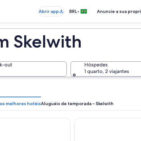
•
Abrir app
BRL
Anuncie a sua prop
m Skelwith
k-out
Hóspedes
1 quarto, 2 viajantes
 os melhores hotéis
Aluguéis de temporada – Skelwith
Hotel and Spa
Macdonald Old England Hote