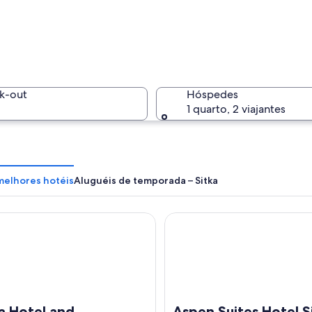
Um toteé
k-out
Hóspedes
1 quarto, 2 viajantes
Um barco 
 melhores hotéis
Aluguéis de temporada – Sitka
otel and Restaurant
Aspen Suites Hotel Sitka
s, edifícios e montanhas ao fundo.
a Hotel and
Aspen Suites Hotel S