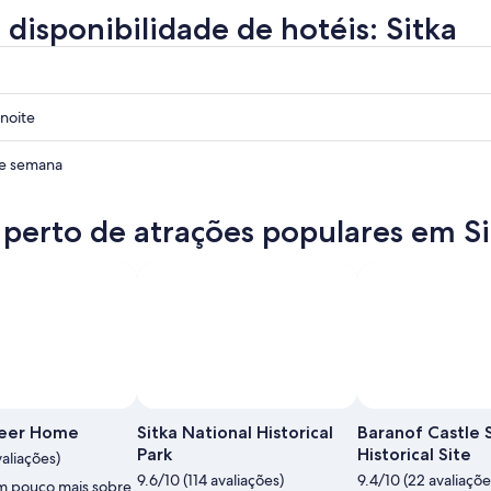
 disponibilidade de hotéis: Sitka
noite
de semana
 perto de atrações populares em Si
Foto
neer Home
Sitka National Historical
Baranof Castle 
Park
Historical Site
valiações)
9.6/10 (114 avaliações)
9.4/10 (22 avaliaçõe
m pouco mais sobre