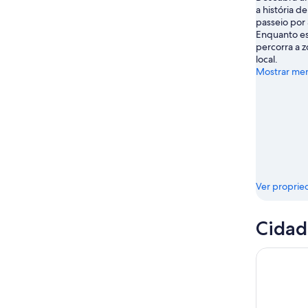
a história d
de
passeio por
ago.
Enquanto est
percorra a z
local.
Mostrar me
Ver proprie
Cidad