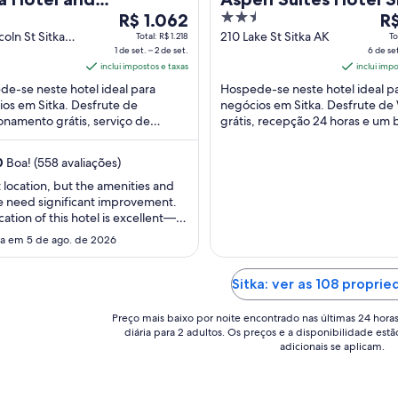
O
2.5
O
taurant
R$ 1.062
R$
preço
out
pr
coln St Sitka
210 Lake St Sitka AK
Total: R$ 1.218
To
1 de set. – 2 de set.
6 de set
é
of
é
inclui impostos e taxas
inclui imp
de
5
de
e-se neste hotel ideal para
Hospede-se neste hotel ideal p
R$ 1.062
R$ 
os em Sitka. Desfrute de
negócios em Sitka. Desfrute de 
por
po
onamento grátis, serviço de
grátis, recepção 24 horas e um 
diária
diá
do de/para o aeroporto grátis e
center 24 horas. Atrações popul
para
pa
ão 24 horas. Nossos ...
como Russian-American ...
0
Boa! (558 avaliações)
uma
um
estadia
es
 location, but the amenities and
e need significant improvement.
de
de
cation of this hotel is excellent—it
1
6
veniently situated near the airport
da em 5 de ago. de 2026
de
de
spital, and within easy walking
set.
set
nce of downtown shops and harbor
a
a
 Additionally, the adjacent
Sitka: ver as 108 propri
2
7
rant, The Mean Queen, ..."
de
de
Preço mais baixo por noite encontrado nas últimas 24 hora
diária para 2 adultos. Os preços e a disponibilidade estã
set..
set
adicionais se aplicam.