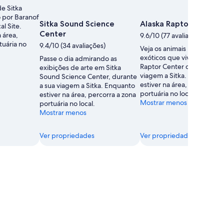
de Sitka
 por Baranof
Sitka Sound Science
Alaska Raptor Center
al Site.
Center
 área,
9.6/10 (77 avaliações)
tuária no
9.4/10 (34 avaliações)
Veja os animais nativos e
exóticos que vivem em Ala
Passe o dia admirando as
Raptor Center durante a s
exibições de arte em Sitka
viagem a Sitka. Enquanto
Sound Science Center, durante
estiver na área, percorra a
a sua viagem a Sitka. Enquanto
portuária no local.
estiver na área, percorra a zona
Mostrar menos
portuária no local.
Mostrar menos
Ver propriedades
Ver propriedades