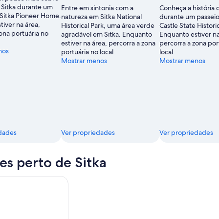
e Sitka durante um
Entre em sintonia com a
Conheça a história 
 Sitka Pioneer Home.
natureza em Sitka National
durante um passeio
iver na área,
Historical Park, uma área verde
Castle State Historic
ona portuária no
agradável em Sitka. Enquanto
Enquanto estiver na
estiver na área, percorra a zona
percorra a zona por
nos
portuária no local.
local.
Mostrar menos
Mostrar menos
dades
Ver propriedades
Ver propriedades
es perto de Sitka