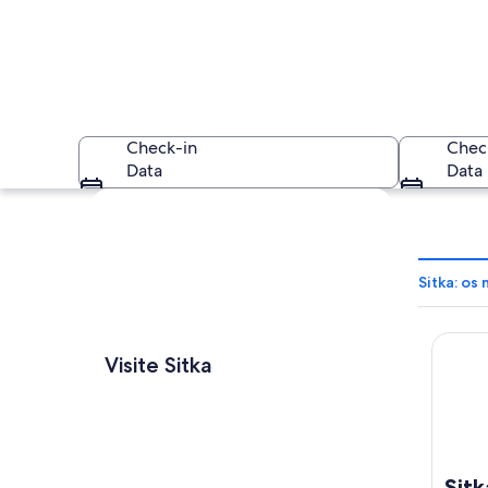
Check-in
Chec
Data
Data
Explorar mapa
Sitka: os
Sitka H
Um porto com barco
Visite Sitka
Sitk