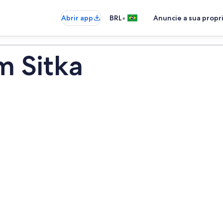
•
Abrir app
BRL
Anuncie a sua prop
m Sitka