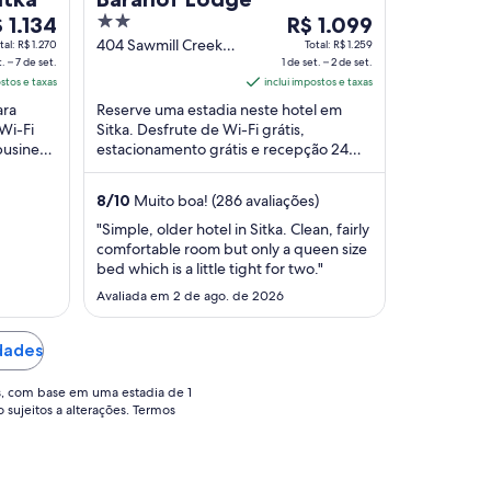
2
O
 1.134
R$ 1.099
eço
out
preço
404 Sawmill Creek
tal: R$ 1.270
Total: R$ 1.259
. – 7 de set.
Rd Sitka AK
1 de set. – 2 de set.
of
é
ostos e taxas
inclui impostos e taxas
5
de
ara
Reserve uma estadia neste hotel em
1.134
R$ 1.099
Wi-Fi
Sitka. Desfrute de Wi-Fi grátis,
r
por
business
estacionamento grátis e recepção 24
ria
diária
ares
horas. Em suas avaliações, nossos
ra
para
hóspedes elogiam os ...
8
/
10
Muito boa! (286 avaliações)
a
uma
tadia
estadia
"Simple, older hotel in Sitka. Clean, fairly
comfortable room but only a queen size
de
bed which is a little tight for two."
1
Avaliada em 2 de ago. de 2026
de
.
set.
a
edades
2
de
s, com base em uma estadia de 1
o sujeitos a alterações. Termos
..
set..