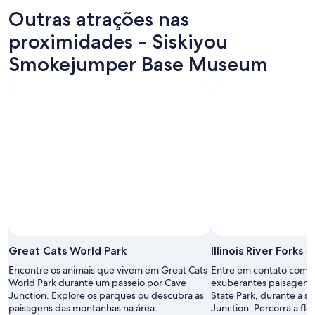
’
de
a
Outras atrações nas
t
1
n
f
diária
proximidades - Siskiyou
d
i
para
f
t
Smokejumper Base Museum
2
a
i
adultos.
c
n
Os
i
t
preços
l
h
e
i
e
a
t
g
disponibilidade
i
a
estão
e
r
sujeitos
s
a
a
,
g
alterações.
g
e
Termos
o
b
adicionais
o
u
se
d
t
aplicam.
e
t
Great Cats World Park
Illinois River Forks 
n
h
t
e
Encontre os animais que vivem em Great Cats
Entre em contato com a
e
r
World Park durante um passeio por Cave
exuberantes paisagens e
r
e
Junction. Explore os parques ou descubra as
State Park, durante a s
t
’
paisagens das montanhas na área.
Junction. Percorra a fl
a