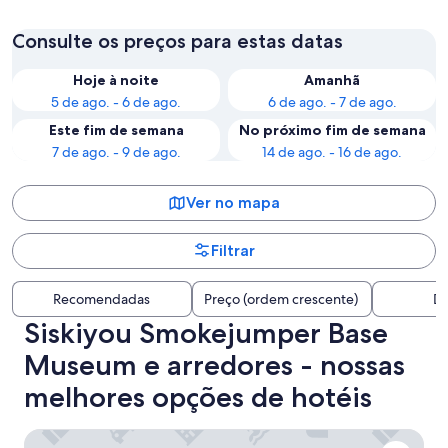
Consulte os preços para estas datas
Hoje à noite
Amanhã
5 de ago. - 6 de ago.
6 de ago. - 7 de ago.
Este fim de semana
No próximo fim de semana
7 de ago. - 9 de ago.
14 de ago. - 16 de ago.
Ver no mapa
Filtrar
Recomendadas
Preço (ordem crescente)
Di
Siskiyou Smokejumper Base
Museum e arredores - nossas
melhores opções de hotéis
Out 'N' About Treehouse Treesort