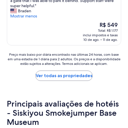
B
a gate that I was able to park it behind. Support staff were
Extraordinária,
t
e
super helpful."
(1
u
a
Braden
avaliação)
p
u
Mostrar menos
i
t
O
R$ 549
s
i
preço
g
Total: R$ 1.177
f
é
r
inclui impostos e taxas
u
de
e
10 de ago. – 11 de ago.
l
R$ 549
a
h
t
o
Preço
Preço mais baixo por diária encontrado nas últimas 24 horas, com base
w
m
em uma estadia de 1 diária para 2 adultos. Os preços e a disponibilidade
mais
i
e
estão sujeitos a alterações. Termos adicionais se aplicam.
baixo
t
.
por
h
M
diária
Ver todas as propriedades
a
y
encontrado
l
t
nas
l
r
últimas
u
u
24
t
c
horas,
Principais avaliações de hotéis
e
k
com
n
d
- Siskiyou Smokejumper Base
base
s
i
em
i
d
Museum
uma
l
n
estadia
s