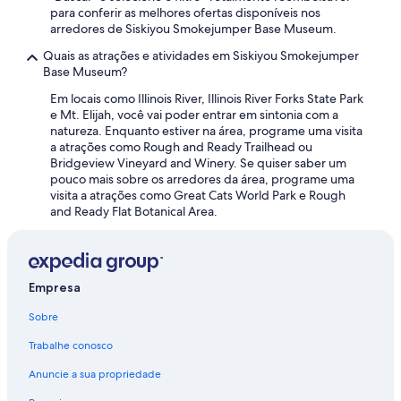
u
para conferir as melhores ofertas disponíveis nos
p
arredores de Siskiyou Smokejumper Base Museum.
e
Quais as atrações e atividades em Siskiyou Smokejumper
r
Base Museum?
h
e
Em locais como Illinois River, Illinois River Forks State Park
l
e Mt. Elijah, você vai poder entrar em sintonia com a
p
natureza. Enquanto estiver na área, programe uma visita
f
a atrações como Rough and Ready Trailhead ou
u
Bridgeview Vineyard and Winery. Se quiser saber um
l
pouco mais sobre os arredores da área, programe uma
.
visita a atrações como Great Cats World Park e Rough
"
and Ready Flat Botanical Area.
Empresa
Sobre
Trabalhe conosco
Anuncie a sua propriedade