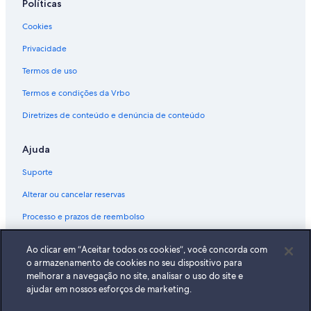
Políticas
Cookies
Privacidade
Termos de uso
Termos e condições da Vrbo
Diretrizes de conteúdo e denúncia de conteúdo
Ajuda
Suporte
Alterar ou cancelar reservas
Processo e prazos de reembolso
Reserve um voo usando um crédito da companhia aérea
Ao clicar em “Aceitar todos os cookies”, você concorda com
Documentos para viagens internacionais
o armazenamento de cookies no seu dispositivo para
melhorar a navegação no site, analisar o uso do site e
ajudar em nossos esforços de marketing.