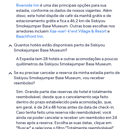
t
Riverside Inn
é uma das principais opções para sua
b
estadia, conforme os dados de nossos viajantes. Além
e
disso, este hotel dispõe de café da manhã grátis e de
h
estacionamento grátis e fica a 46,2 km de Siskiyou
i
Smokejumper Base Museum. Outras boas escolhas nos
n
arredores incluem
Xaa-wan'-k'wvt Village & Resort
e
d
Beachfront Inn
.
.
S
Quantos hotéis estão disponíveis perto de Siskiyou
u
Smokejumper Base Museum?
p
A Expedia tem 28 hotéis e outras acomodações a poucos
p
quilômetros de Siskiyou Smokejumper Base Museum.
o
r
Se eu precisar cancelar a reserva da minha estadia perto de
t
Siskiyou Smokejumper Base Museum, vou receber
s
reembolso?
t
a
Sim. Grande parte das reservas de hotel é totalmente
f
reembolsável, desde que o cancelamento seja feito
f
dentro do prazo estabelecido pela acomodação, que,
w
em geral, é de 24 a 48 horas antes da data de check-in.
e
Caso tenha feito uma reserva não reembolsável, você
r
ainda vai poder cancelar e receber um reembolso em 24
e
horas após a reserva. Escolha as suas datas, clique em
s
"Buscar" e selecione o filtro "Totalmente reembolsável"