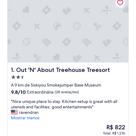
Out 'N' About Treehouse Treesort
1. Out 'N' About Treehouse Treesort
Propriedade
2.5
A 9 km de Siskiyou Smokejumper Base Museum
estrelas
9.8
9,8/10
Extraordinária
(28 avaliações)
de
"
"Nice unique place to stay. Kitchen setup is great with all
10,
N
utensils and facilities, good entertainments"
Extraordinária,
i
ravendran
(28
c
Mostrar menos
avaliações)
e
O
R$ 822
u
preço
Total: R$ 1.276
n