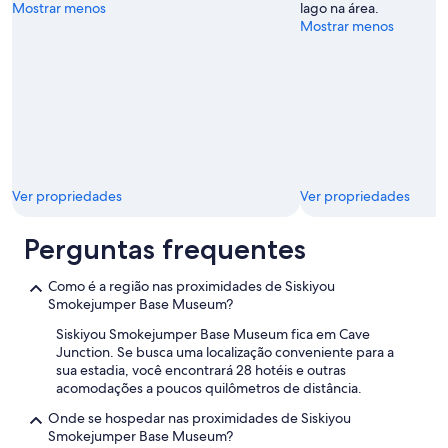
s
Mostrar menos
lago na área.
i
a
Mostrar menos
n
g
m
a
e
t
n
e
t
t
s
h
"
a
t
I
Ver propriedades
Ver propriedades
w
a
s
Perguntas frequentes
a
b
Como é a região nas proximidades de Siskiyou
l
Smokejumper Base Museum?
e
t
Siskiyou Smokejumper Base Museum fica em Cave
o
Junction. Se busca uma localização conveniente para a
p
sua estadia, você encontrará 28 hotéis e outras
a
acomodações a poucos quilômetros de distância.
r
Onde se hospedar nas proximidades de Siskiyou
k
Smokejumper Base Museum?
i