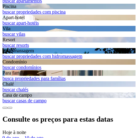
buscar apartamentos
Piscina
buscar propriedades com piscina
Apart-hotel
buscar apart-hotéis
Vila
buscar vilas
Resort
buscar resorts
Hidromassagem
buscar propriedades com hidromassagem
Condomínio
buscar condomínios
Para famílias
busca propriedades para famílias
Chalé
buscar chalés
Casa de campo
buscar casas de campo
Consulte os preços para estas datas
Hoje à noite
9 de ago. - 10 de ago.