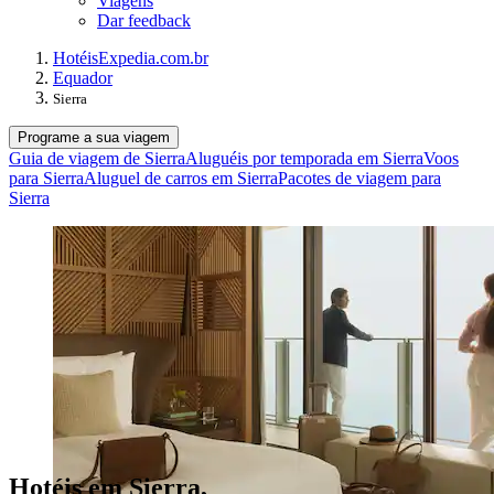
Viagens
Dar feedback
Hotéis
Expedia.com.br
Equador
Sierra
Programe a sua viagem
Guia de viagem de Sierra
Aluguéis por temporada em Sierra
Voos
para Sierra
Aluguel de carros em Sierra
Pacotes de viagem para
Sierra
Hotéis em Sierra,