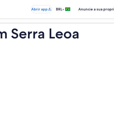
•
Abrir app
BRL
Anuncie a sua prop
m Serra Leoa