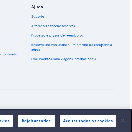
Ajuda
Suporte
Alterar ou cancelar reservas
Processo e prazos de reembolso
Reserve um voo usando um crédito da companhia
aérea
de conteúdo
Documentos para viagens internacionais
ão marcas registradas da Expedia, Inc.
okies
Rejeitar todos
Aceitar todos os cookies