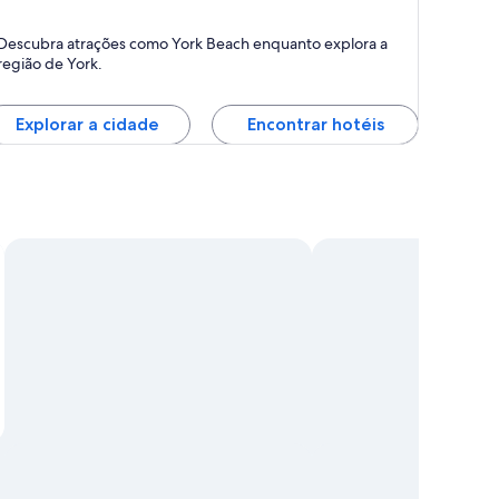
ork
Descubra atrações como York Beach enquanto explora a
região de York.
Explorar a cidade
Encontrar hotéis