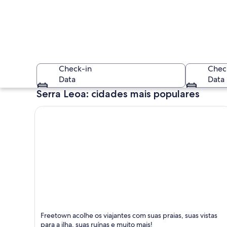
Check-in
Chec
Data
Data
Serra Leoa: cidades mais populares
Paisagem costeira 
Freetown
Freetown acolhe os viajantes com suas praias, suas vistas
Praias, Ilhas e Balsas e barcos
para a ilha, suas ruínas e muito mais!