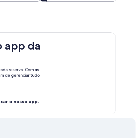
o app da
cada reserva. Com as
lém de gerenciar tudo
xar o nosso app.