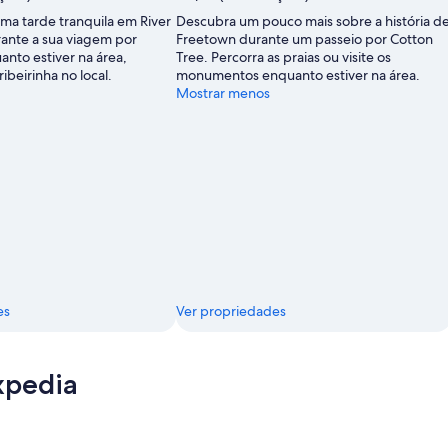
uma tarde tranquila em River
Descubra um pouco mais sobre a história d
ante a sua viagem por
Freetown durante um passeio por Cotton
nto estiver na área,
Tree. Percorra as praias ou visite os
ribeirinha no local.
monumentos enquanto estiver na área.
Mostrar menos
es
Ver propriedades
xpedia