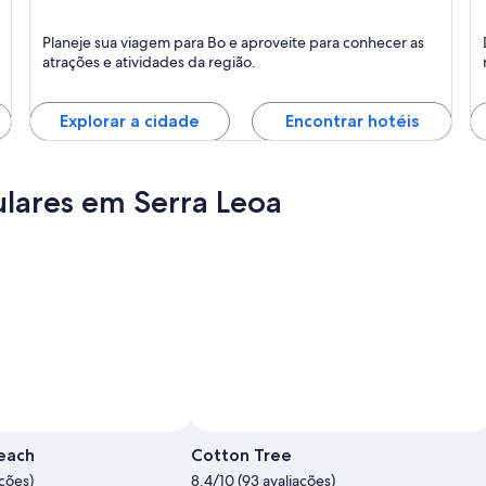
Bo
Y
Planeje sua viagem para Bo e aproveite para conhecer as
atrações e atividades da região.
Explorar a cidade
Encontrar hotéis
ulares em Serra Leoa
Beach
Cotton Tree
ações)
8.4/10 (93 avaliações)