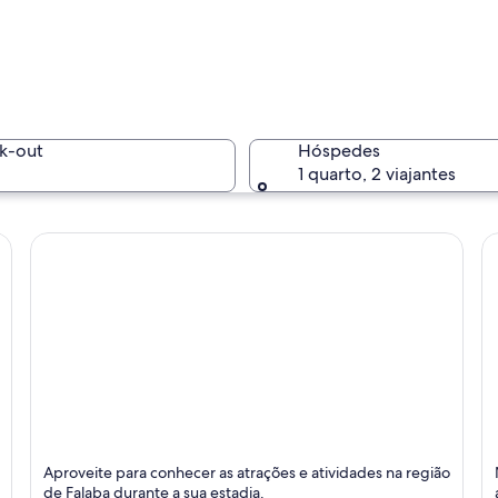
Um aflor
k-out
Hóspedes
1 quarto, 2 viajantes
Um pôr do
com uma colina imponente, um edifício alto e um rio.
Falaba
L
Aproveite para conhecer as atrações e atividades na região
de Falaba durante a sua estadia.