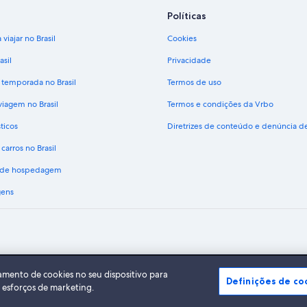
Políticas
viajar no Brasil
Cookies
asil
Privacidade
 temporada no Brasil
Termos de uso
viagem no Brasil
Termos e condições da Vrbo
ticos
Diretrizes de conteúdo e denúncia 
carros no Brasil
s de hospedagem
gens
A Expedia, Inc. não se responsabiliza pelo conteúdo dos sites externos.
do Expedia Group. Todos os direitos reservados Expedia e o logotipo da Expedia s
amento de cookies no seu dispositivo para
Definições de co
s esforços de marketing.