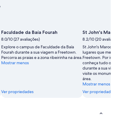
e
Faculdade da Baía Fourah
St John's Maroon Chu
8.0/10 (27 avaliações)
8.2/10 (20 avaliações)
Explore o campus de Faculdade da Baía
St John's Maroon Church 
Fourah durante a sua viagem a Freetown.
lugares que merecem uma 
Percorra as praias e a zona ribeirinha na área.
Freetown. Por isso, planeje 
Mostrar menos
conheça tudo o que o local
durante a sua viagem. Perc
visite os monumentos enqu
área.
Mostrar menos
Ver propriedades
Ver propriedades