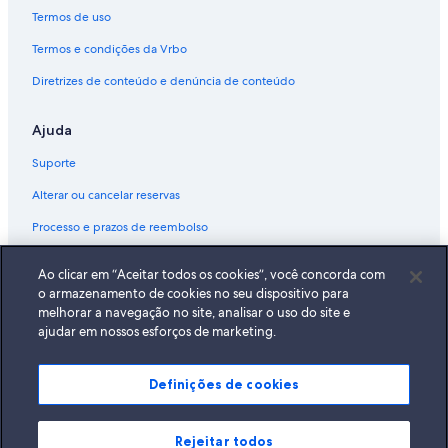
Termos de uso
Termos e condições da Vrbo
Diretrizes de conteúdo e denúncia de conteúdo
Ajuda
Suporte
Alterar ou cancelar reservas
Processo e prazos de reembolso
Reserve um voo usando um crédito da companhia aérea
Ao clicar em “Aceitar todos os cookies”, você concorda com
Documentos para viagens internacionais
o armazenamento de cookies no seu dispositivo para
melhorar a navegação no site, analisar o uso do site e
ajudar em nossos esforços de marketing.
Definições de cookies
A Expedia, Inc. não se responsabiliza pelo conteúdo dos sites externos.
© 2026 Expedia, Inc., uma empresa do Expedia Group. Todos os direitos
reservados Expedia e o logotipo da Expedia são marcas registradas da
Expedia, Inc.
Rejeitar todos