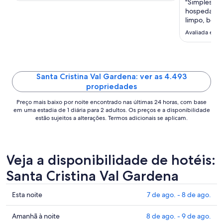
"Simplesmen
para
hospedagem,
uma
limpo, bem 
excelente! 
estadia
Avaliada em 1
de
8
de
ago.
Santa Cristina Val Gardena: ver as 4.493
a
propriedades
9
Preço mais baixo por noite encontrado nas últimas 24 horas, com base
de
em uma estadia de 1 diária para 2 adultos. Os preços e a disponibilidade
ago..
estão sujeitos a alterações. Termos adicionais se aplicam.
Veja a disponibilidade de hotéis:
Santa Cristina Val Gardena
Confira
Esta noite
7 de ago. - 8 de ago.
os
preços
Confira
Amanhã à noite
8 de ago. - 9 de ago.