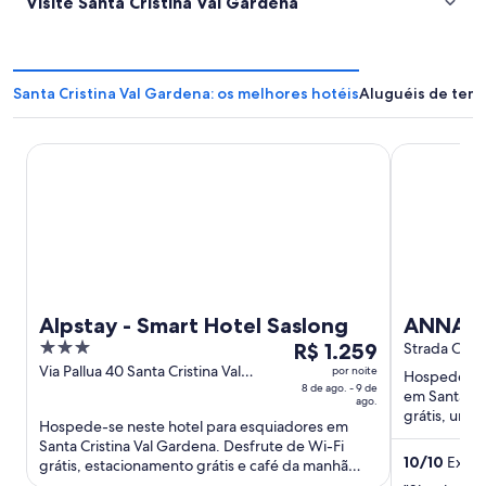
Visite Santa Cristina Val Gardena
Santa Cristina Val Gardena: os melhores hotéis
Aluguéis de temp
Alpstay - Smart Hotel Saslong
ANNA LODG
Alpstay - Smart Hotel Saslong
ANNA L
3
O
R$ 1.259
Strada Cisle
out
preço
Via Pallua 40 Santa Cristina Val
por noite
Hospede-se 
Gardena BZ
8 de ago. - 9 de
of
é
em Santa Cri
ago.
5
de
grátis, uma 
Hospede-se neste hotel para esquiadores em
populares co
R$ 1.259
Santa Cristina Val Gardena. Desfrute de Wi-Fi
por
10
/
10
Extrao
grátis, estacionamento grátis e café da manhã
diária
(sobretaxa). Atrações ...