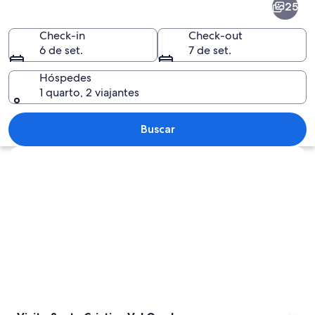
25
Cristina
Val
Check-in
Check-out
6 de set.
7 de set.
Gardena
Hóspedes
1 quarto, 2 viajantes
Paisagem montanhosa com um pico impo
Buscar
Explorar mapa