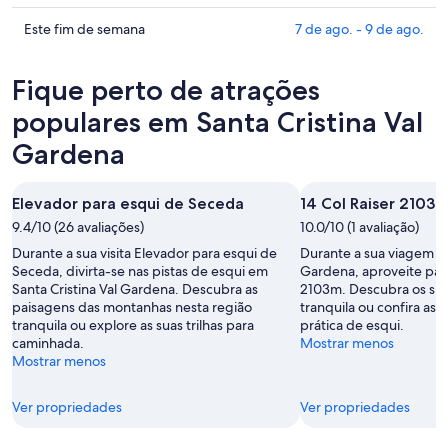
em
os
Santa
preços
Confira
Este fim de semana
7 de ago. - 9 de ago.
Cristina
em
os
Val
Santa
preços
Fique perto de atrações
Gardena
Cristina
em
para
Val
Santa
populares em Santa Cristina Val
esta
Gardena
Cristina
Gardena
noite,
para
Val
7
amanhã
Gardena
de
à
para
Elevador para esqui de Seceda
14 Col Raiser 2103
ago.
noite,
este
9.4/10 (26 avaliações)
10.0/10 (1 avaliação)
-
8
fim
Durante a sua visita Elevador para esqui de
Durante a sua viagem pa
8
de
de
Seceda, divirta-se nas pistas de esqui em
Gardena, aproveite para 
de
ago.
semana,
Santa Cristina Val Gardena. Descubra as
2103m. Descubra os spa
ago.
-
7
paisagens das montanhas nesta região
tranquila ou confira as s
9
de
tranquila ou explore as suas trilhas para
prática de esqui.
de
caminhada.
ago.
Mostrar menos
Mostrar menos
ago.
-
9
de
Ver propriedades
Ver propriedades
ago.