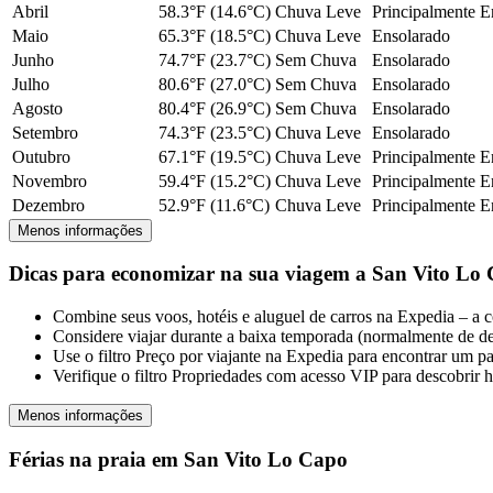
Abril
58.3°F (14.6°C)
Chuva Leve
Principalmente E
Maio
65.3°F (18.5°C)
Chuva Leve
Ensolarado
Junho
74.7°F (23.7°C)
Sem Chuva
Ensolarado
Julho
80.6°F (27.0°C)
Sem Chuva
Ensolarado
Agosto
80.4°F (26.9°C)
Sem Chuva
Ensolarado
Setembro
74.3°F (23.5°C)
Chuva Leve
Ensolarado
Outubro
67.1°F (19.5°C)
Chuva Leve
Principalmente E
Novembro
59.4°F (15.2°C)
Chuva Leve
Principalmente E
Dezembro
52.9°F (11.6°C)
Chuva Leve
Principalmente E
Menos informações
Dicas para economizar na sua viagem a San Vito Lo
Combine seus voos, hotéis e aluguel de carros na Expedia – a 
Considere viajar durante a baixa temporada (normalmente de de
Use o filtro Preço por viajante na Expedia para encontrar um p
Verifique o filtro Propriedades com acesso VIP para descobrir 
Menos informações
Férias na praia em San Vito Lo Capo