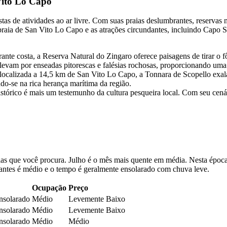
Vito Lo Capo
tas de atividades ao ar livre. Com suas praias deslumbrantes, reservas 
praia de San Vito Lo Capo e as atrações circundantes, incluindo Capo S
te costa, a Reserva Natural do Zingaro oferece paisagens de tirar o fôle
levam por enseadas pitorescas e falésias rochosas, proporcionando uma 
localizada a 14,5 km de San Vito Lo Capo, a Tonnara de Scopello exala 
ndo-se na rica herança marítima da região.
stórico é mais um testemunho da cultura pesqueira local. Com seu cenári
as que você procura. Julho é o mês mais quente em média. Nesta época,
tantes é médio e o tempo é geralmente ensolarado com chuva leve.
Ocupação
Preço
nsolarado
Médio
Levemente Baixo
nsolarado
Médio
Levemente Baixo
nsolarado
Médio
Médio