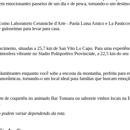
 em emocionantes passeios de um dia e de pesca, tornando-o um destino p
 como Laboratorio Ceramiche d'Arte - Paola Luisa Amico e La Pasticce
 e guloseimas para levar para casa.
imento, situadas a 25,7 km de San Vito Lo Capo. Para uma experiência
mosfera vibrante no Stadio Polisportivo Provinciale, a 22,5 km do seu 
lumbrantes enquanto você sobe a encosta da montanha, perfeita para en
norâmicas, tornando-o um local ideal para famílias que buscam emoção 
e de coquetéis no animado Bar Tonnara ou saboreie vinhos locais na En
.
ro podem variar dependendo da rota.