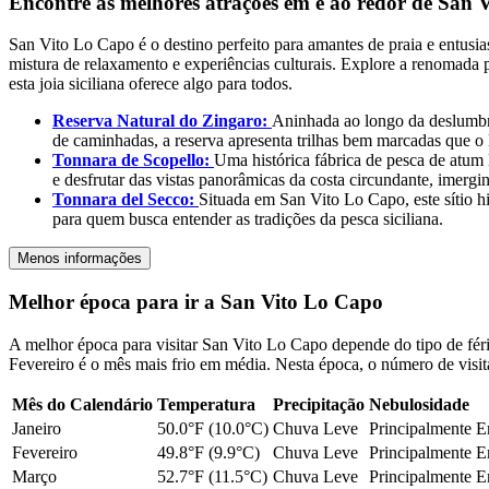
Encontre as melhores atrações em e ao redor de San 
San Vito Lo Capo é o destino perfeito para amantes de praia e entusias
mistura de relaxamento e experiências culturais. Explore a renomada 
esta joia siciliana oferece algo para todos.
Reserva Natural do Zingaro:
Aninhada ao longo da deslumbran
de caminhadas, a reserva apresenta trilhas bem marcadas que o 
Tonnara de Scopello:
Uma histórica fábrica de pesca de atum 
e desfrutar das vistas panorâmicas da costa circundante, imergi
Tonnara del Secco:
Situada em San Vito Lo Capo, este sítio hi
para quem busca entender as tradições da pesca siciliana.
Menos informações
Melhor época para ir a San Vito Lo Capo
A melhor época para visitar San Vito Lo Capo depende do tipo de féri
Fevereiro é o mês mais frio em média. Nesta época, o número de visi
Mês do Calendário
Temperatura
Precipitação
Nebulosidade
Janeiro
50.0°F (10.0°C)
Chuva Leve
Principalmente E
Fevereiro
49.8°F (9.9°C)
Chuva Leve
Principalmente E
Março
52.7°F (11.5°C)
Chuva Leve
Principalmente E