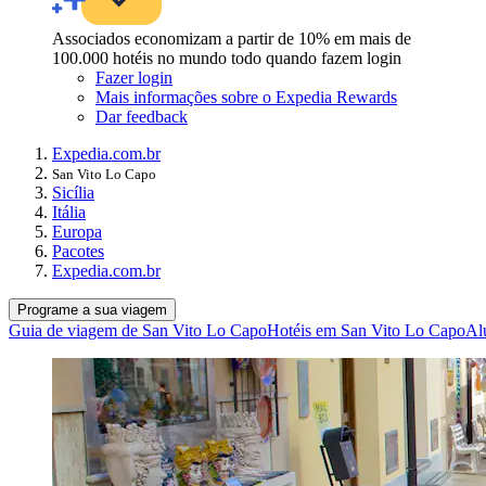
Associados economizam a partir de 10% em mais de
100.000 hotéis no mundo todo quando fazem login
Fazer login
Mais informações sobre o Expedia Rewards
Dar feedback
Expedia.com.br
San Vito Lo Capo
Sicília
Itália
Europa
Pacotes
Expedia.com.br
Programe a sua viagem
Guia de viagem de San Vito Lo Capo
Hotéis em San Vito Lo Capo
Al