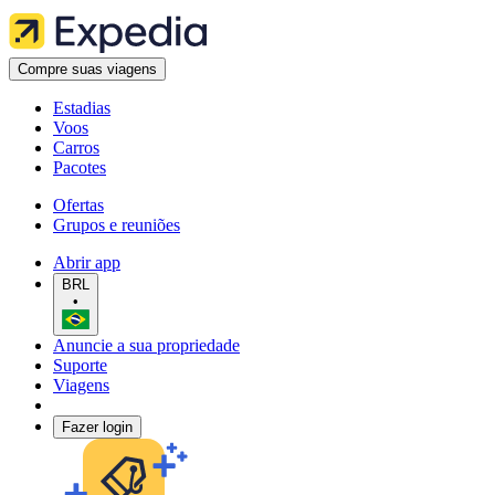
Compre suas viagens
Estadias
Voos
Carros
Pacotes
Ofertas
Grupos e reuniões
Abrir app
BRL
•
Anuncie a sua propriedade
Suporte
Viagens
Fazer login