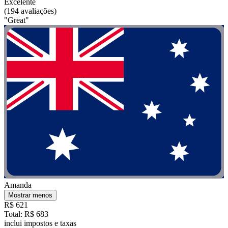
Excelente
(194 avaliações)
"Great"
Amanda
Mostrar menos
R$ 621
Total: R$ 683
inclui impostos e taxas