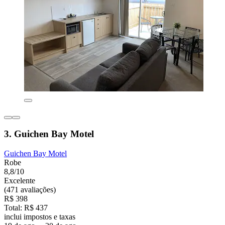
3. Guichen Bay Motel
Guichen Bay Motel
Robe
8,8/10
Excelente
(471 avaliações)
R$ 398
Total: R$ 437
inclui impostos e taxas