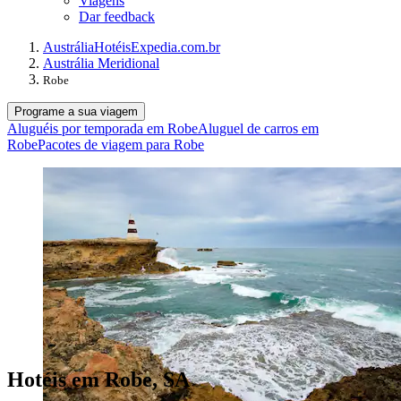
Viagens
Dar feedback
Austrália
Hotéis
Expedia.com.br
Austrália Meridional
Robe
Programe a sua viagem
Aluguéis por temporada em Robe
Aluguel de carros em
Robe
Pacotes de viagem para Robe
Hotéis em Robe, SA