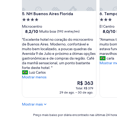
a
p
n
r
i
o
NH Buenos Aires Florida
Temporar
5. NH Buenos Aires Florida
6. Tempo
z
p
a
Propriedade
Propried
o
ç
r
4.0
3.0
Microcentro
El Centro
ã
c
estrelas
estrelas
8.2
8.0
8,2/10
8,0/10
Muito boa
(592 avaliações)
o
i
de
de
,
o
"
"
"Excelente hotel no coração do microcentro
"Amamos tu
10,
10,
o
n
E
A
de Buenos Aires. Moderno, confortável e
muito bom
Muito
Muito
s
o
x
m
muito bem localizado, a poucas quadras da
estava fun
boa,
boa,
f
u
c
a
Avenida 9 de Julio e próximo a ótimas opções
maravilhoso
(592
(478
u
t
e
m
gastronômicas e de compras da região. Café
carla
avaliações)
avaliaçõe
n
u
l
o
da manhã sensacional, um ponto bastante
Mostrar m
c
d
e
s
forte deste hotel. "
i
o
n
t
Luiz Carlos
o
q
t
u
Mostrar menos
n
u
e
d
O
R$ 363
á
e
h
o
preço
Total: R$ 379
r
p
o
,
é
29 de ago. – 30 de ago.
i
r
t
a
de
o
e
e
t
R$ 363
s
Mostrar mais
c
l
e
s
i
n
m
ã
s
o
p
Preço
Preço mais baixo por diária encontrado nas últimas 24 horas