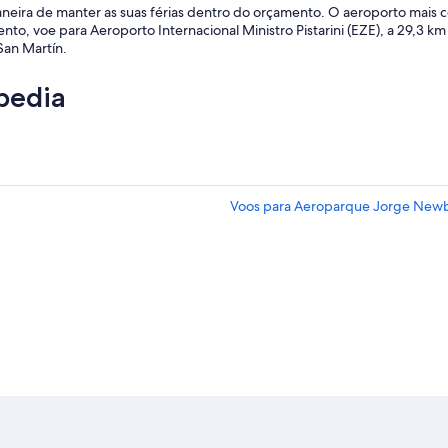
c
maneira de manter as suas férias dentro do orçamento. O aeroporto mais
i
o, voe para Aeroporto Internacional Ministro Pistarini (EZE), a 29,3 km
o
San Martín.
e
r
pedia
e
s
t
a
u
r
Voos para Aeroparque Jorge New
a
n
t
e
s
p
r
ó
x
i
m
o
s
.