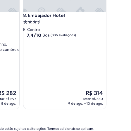
o
s
e
Embajador Hotel
8. Embajador Hotel
m
u
Propriedade
i
3.5
El Centro
t
estrelas
7.4
7,4/10
Boa
(335 avaliações)
o
de
e
nho.
10,
d
de comércio
Boa,
u
(335
c
avaliações)
a
d
o
s
.
O
O
O
R$ 282
R$ 314
s
reço
preço
tal: R$ 297
Total: R$ 330
q
é
– 8 de ago.
9 de ago. – 10 de ago.
u
de
de
a
$ 282
R$ 314
r
t
o
e estão sujeitos a alterações. Termos adicionais se aplicam.