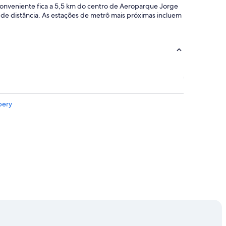
t
 conveniente fica a 5,5 km do centro de Aeroparque Jorge
o
 de distância. As estações de metrô mais próximas incluem
d
e
a
t
e
n
ç
ã
o
é
bery
p
a
r
a
q
u
e
m
t
e
m
s
e