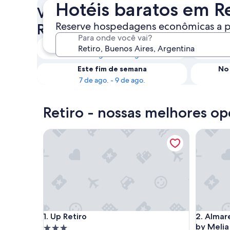
Hotéis baratos em Re
Veja a disponibilidade de Hot
Reserve hospedagens econômicas a pa
Retiro
Para onde você vai?
Hoje à noite
6 de ago. - 7 de ago.
Este fim de semana
No 
7 de ago. - 9 de ago.
Retiro - nossas melhores op
Up Retiro
Almarena 
Up Retiro
Almarena 
1. Up Retiro
2. Almar
by Melia
Propriedade