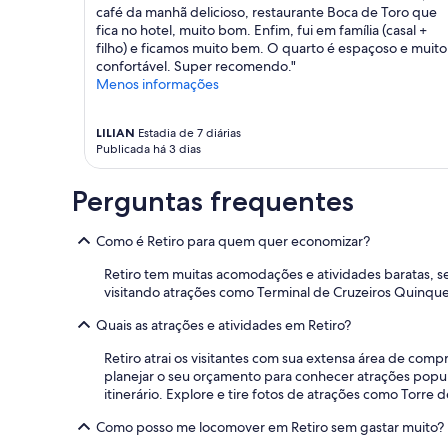
i
n
,
estão
café da manhã delicioso, restaurante Boca de Toro que
c
o
s
sujeitos
fica no hotel, muito bom. Enfim, fui em família (casal +
a
s
o
a
filho) e ficamos muito bem. O quarto é espaçoso e muito
a
A
m
alterações.
confortável. Super recomendo."
b
i
e
Termos
Menos informações
s
r
n
adicionais
u
e
t
se
r
LILIAN
Estadia de 7 diárias
s
e
aplicam.
d
Publicada há 3 dias
.
o
a
M
f
m
o
r
Perguntas frequentes
e
d
i
n
e
g
t
Como é Retiro para quem quer economizar?
r
o
e
n
b
Retiro tem muitas acomodações e atividades baratas, 
p
o
a
visitando atrações como Terminal de Cruzeiros Quinquel
e
,
r
r
c
q
Quais as atrações e atividades em Retiro?
t
o
u
o
n
e
Retiro atrai os visitantes com sua extensa área de comp
d
f
n
planejar o seu orçamento para conhecer atrações popula
a
o
ã
itinerário. Explore e tire fotos de atrações como Torre 
e
r
o
s
t
e
Como posso me locomover em Retiro sem gastar muito?
t
á
s