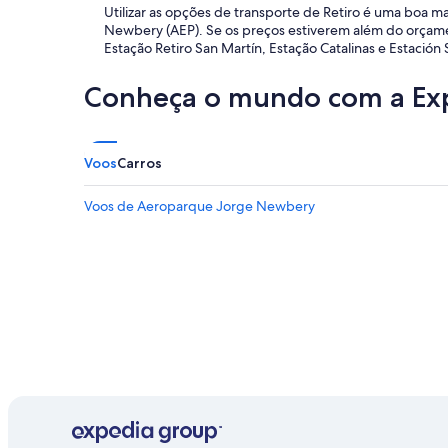
a
v
t
Utilizar as opções de transporte de Retiro é uma boa 
ç
e
a
Newbery (AEP). Se os preços estiverem além do orçament
ã
l
v
Estação Retiro San Martín, Estação Catalinas e Estación 
o
e
a
c
m
f
Conheça o mundo com a Ex
a
u
u
t
i
n
a
t
c
l
o
i
Voos
Carros
i
b
o
n
e
n
a
Voos de Aeroparque Jorge Newbery
m
a
s
l
n
.
o
d
Q
c
o
u
a
m
a
l
a
s
i
s
e
z
d
4
a
e
0
d
r
0
o
e
o
,
s
u
a
t
5
p
o