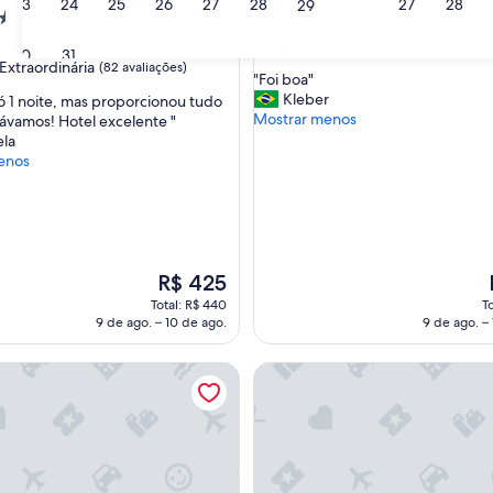
23
24
25
26
27
28
27
28
29
ade
2.5
Microcentro
estrelas
8.6
8,6/10
Excelente
(242 avaliações
30
31
de
Extraordinária
(82 avaliações)
"
"Foi boa"
10,
F
Kleber
ó 1 noite, mas proporcionou tudo
Excelente,
o
Mostrar menos
ávamos! Hotel excelente "
(242
nária,
i
la
avaliações)
b
enos
s)
o
a
"
O
R$ 425
preço
Total: R$ 440
To
é
9 de ago. – 10 de ago.
9 de ago. –
de
R$ 425
y Rentals by CLH Rentals
Hotel Tres Sargentos