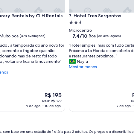
y Rentals by CLH Rentals
Hotel Tres Sargentos
rary Rentals by CLH Rentals
7. Hotel Tres Sargentos
ade
Propriedade
2.5
Microcentro
estrelas
7.4
7,4/10
Muito boa
Boa
(478 avaliações)
(38 avaliações)
de
"
do , a temporada do ano novo foi
"Hotel simples, mas com tudo certi
10,
H
, somente o frigobar que não
Próximo a La Florida e com oferta 
Boa,
o
cionando mas de resto foi todo
e restaurantes próximos. "
(38
t
 , voltaria e ficaria lá novamente"
Nayra
avaliações)
e
Mostrar menos
s)
l
enos
s
i
m
p
O
R$ 195
l
preço
p
Total: R$ 379
To
e
é
é
9 de ago. – 10 de ago.
7 de ago. 
s
de
,
R$ 195
R
m
a
s
, com base em uma estadia de 1 diária para 2 adultos. Os preços e a disponibilidad