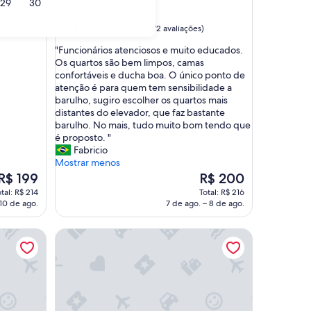
29
30
2.5
Microcentro
estrelas
8.8
8,8/10
Excelente
)
(172 avaliações)
de
"
"Funcionários atenciosos e muito educados.
10,
F
Os quartos são bem limpos, camas
Excelente,
u
confortáveis e ducha boa. O único ponto de
(172
n
atenção é para quem tem sensibilidade a
avaliações)
c
barulho, sugiro escolher os quartos mais
i
distantes do elevador, que faz bastante
o
barulho. No mais, tudo muito bom tendo que
n
é proposto. "
á
Fabricio
r
Mostrar menos
i
O
O
R$ 199
R$ 200
o
preço
preço
tal: R$ 214
Total: R$ 216
s
é
é
 10 de ago.
7 de ago. – 8 de ago.
a
de
de
t
R$ 199
R$ 200
Embajador Hotel
e
n
c
i
o
s