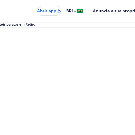
•
Abrir app
BRL
Anuncie a sua prop
éis baratos em Retiro