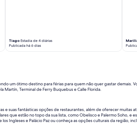
a
F
l
o
r
i
d
Tiago
Estadia de 4 diárias
Marili
a
Publicada há 6 dias
Public
e
c
o
m
o
f
e
sendo um ótimo destino para férias para quem não quer gastar demais. 
r
a Martín, Terminal de Ferry Buquebus e Calle Florida.
t
a
d
e
ras e suas fantásticas opções de restaurantes, além de oferecer muitas a
c
res que estão no topo da sua lista, como Obelisco e Palermo Soho, e es
o
de los Ingleses e Palácio Paz ou conheça as opções culturais da região, i
m
é
r