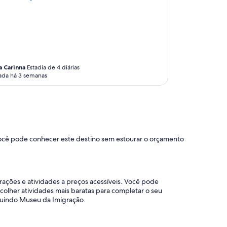
t
á
v
e
i
s
e
d
a Carinna
Estadia de 4 diárias
u
ada há 3 semanas
c
h
a
b
o
a
Você pode conhecer este destino sem estourar o orçamento
.
O
ú
n
i
trações e atividades a preços acessíveis. Você pode
c
colher atividades mais baratas para completar o seu
o
ncluindo Museu da Imigração.
p
o
n