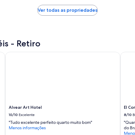
c
o
Ver todas as propriedades
m
t
u
d
o
c
is - Retiro
e
r
Alvear Art Hotel
El Con
t
i
n
h
o
.
P
r
ó
x
Alvear Art Hotel
El Co
i
10/10
Excelente
8/10
B
m
o
"Tudo excelente perfeito quarto muito bom"
"Quar
a
Menos informações
do Bra
L
Menos