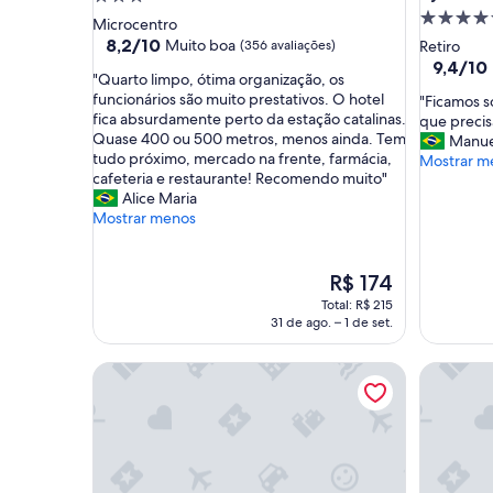
Propried
3.0
Microcentro
4.5
estrelas
8.2
8,2/10
Muito boa
(356 avaliações)
Retiro
de
estrelas
9.4
9,4/10
"
"Quarto limpo, ótima organização, os
10,
de
Q
funcionários são muito prestativos. O hotel
"
"Ficamos s
Muito
10,
u
fica absurdamente perto da estação catalinas.
F
que precis
boa,
Extraordi
a
Quase 400 ou 500 metros, menos ainda. Tem
i
Manue
(356
(82
r
tudo próximo, mercado na frente, farmácia,
c
Mostrar m
avaliações)
avaliaçõe
t
cafeteria e restaurante! Recomendo muito"
a
o
Alice Maria
m
l
Mostrar menos
o
i
s
m
s
p
O
ó
R$ 174
o
preço
1
Total: R$ 215
,
é
n
31 de ago. – 1 de set.
ó
de
o
t
R$ 174
i
NH Buenos Aires Florida
Temporar
i
t
m
e
a
,
o
m
r
a
g
s