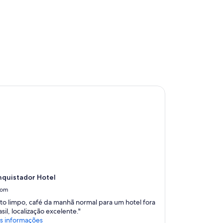
s
s
ã
o
b
e
m
l
i
m
quistador Hotel
p
o
s
,
c
a
m
a
s
c
nquistador Hotel
o
n
om
f
to limpo, café da manhã normal para um hotel fora
o
sil, localização excelente."
r
 informações