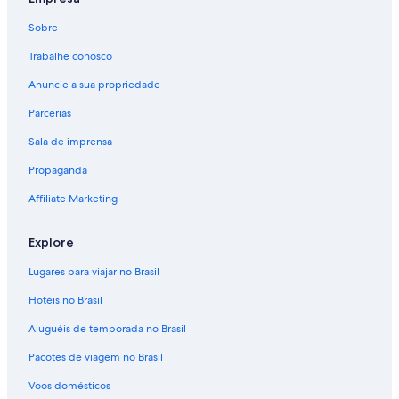
Aluguéis de carros - Resort de esqui de Gérardmer e
arredores
Sobre
Aluguel de carros - Vervezelle
Trabalhe conosco
Anuncie a sua propriedade
Parcerias
Sala de imprensa
Propaganda
Affiliate Marketing
Explore
Lugares para viajar no Brasil
Hotéis no Brasil
Aluguéis de temporada no Brasil
Pacotes de viagem no Brasil
Voos domésticos