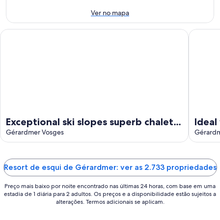
-
10
próximo
10
de
fim
Ver no mapa
de
ago.
de
ago.
-
semana:
Exceptional ski slopes superb chalet for 4 people 2 bedrooms 
Ideal wi
11
14
de
de
ago.
ago.
-
16
de
ago.
Exceptional ski slopes superb chalet
Ideal
for 4 people 2 bedrooms 2 toilets
Gérardmer Vosges
of th
Gérardm
terra
Resort de esqui de Gérardmer: ver as 2.733 propriedades
Preço mais baixo por noite encontrado nas últimas 24 horas, com base em uma
estadia de 1 diária para 2 adultos. Os preços e a disponibilidade estão sujeitos a
alterações. Termos adicionais se aplicam.