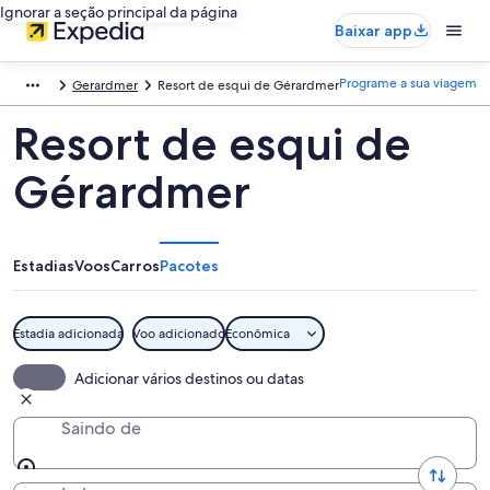
Ignorar a seção principal da página
Baixar app
Programe a sua viagem
Gerardmer
Resort de esqui de Gérardmer
Resort de esqui de
Gérardmer
Estadias
Voos
Carros
Pacotes
Estadia adicionada
Voo adicionado
Econômica
Adicionar vários destinos ou datas
Saindo de