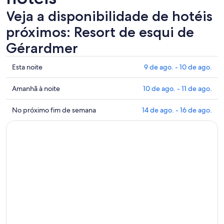
Veja a disponibilidade de hotéis
próximos: Resort de esqui de
Gérardmer
Mostrar
Esta noite
9 de ago. - 10 de ago.
preços
perto
Mostrar
Amanhã à noite
10 de ago. - 11 de ago.
de
preços
Resort
perto
Mostrar
No próximo fim de semana
14 de ago. - 16 de ago.
de
de
preços
esqui
Resort
perto
de
de
de
Gérardmer
esqui
Resort
para
de
de
esta
Gérardmer
esqui
noite:
para
de
9
amanhã
Gérardmer
de
à
para
ago.
noite:
o