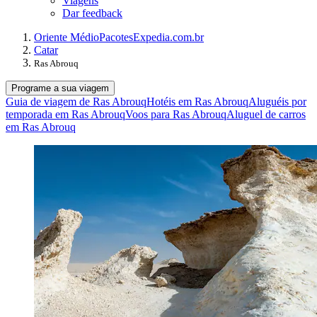
Viagens
Dar feedback
Oriente Médio
Pacotes
Expedia.com.br
Catar
Ras Abrouq
Programe a sua viagem
Guia de viagem de Ras Abrouq
Hotéis em Ras Abrouq
Aluguéis por
temporada em Ras Abrouq
Voos para Ras Abrouq
Aluguel de carros
em Ras Abrouq