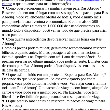
cliente
o quanto antes para mais informações.
Como posso economizar na minha viagem para Ras Abrouq?
Reserve tudo em um só lugar com nossas opções de pacote para Ras
Abrouq. Você vai encontrar ofertas de hotéis, voos e muito mais
para planejar a sua aventura e economizar. E com mais de 500
companhias aéreas e mais de 1.000.000 de estabelecimentos no
mundo todo à disposição, você vai ter tudo de que precisa para criar
o seu pacote.
Com quanta antecedência devo reservar minhas férias em Ras
Abrouq?
Como os preços podem mudar, geralmente recomendamos reservar
bilhetes o quanto antes. Muitas passagens aéreas internacionais
ficam disponíveis na Expedia com até 1 ano de antecedência. Se
precisar reservar no último minuto, você pode ter sorte. Bilhetes com
desconto para Ras Abrouq podem ficar disponíveis semanas antes
da data da partida.
O que está incluído em um pacote da Expedia para Ras Abrouq?
Depende do que você procura. Se estiver viajando por conta
própria, você pode combinar hotéis e voos. Vai viajar com a família
toda para Ras Abrouq? Um pacote de viagem com hotéis, aluguel de
carros e voos pode ser a melhor opção. Na Expedia, você tem
liberdade e flexibilidade para personalizar o seu pacote de viagem.
O que preciso saber antes de reservar um pacote de viagem para
Ras Abrouq?
Combinar as suas reservas em um pacote da Expedia é a maneira