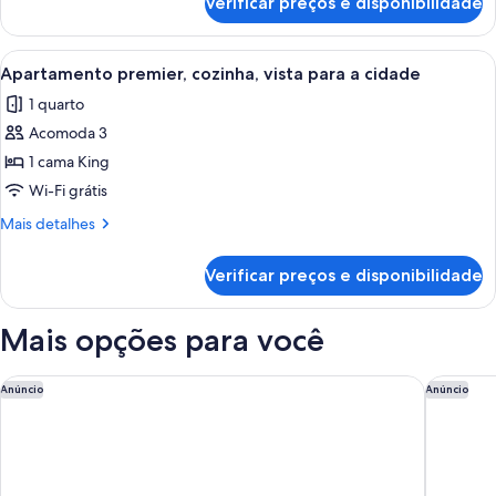
Verificar preços e disponibilidade
Apartamento
com
design
Carrega
Apartamento premier, cozinha, vista 
21
assinado,
Apartamento premier, cozinha, vista para a cidade
todas
1
1 quarto
cama
as
King,
Acomoda 3
fotos
vista
de
1 cama King
para
Apartamento
a
Wi-Fi grátis
cidade
premier,
Mais
Mais detalhes
cozinha,
detalhes
vista
de
Verificar preços e disponibilidade
Apartamento
para
premier,
a
cozinha,
Mais opções para você
cidade
vista
para
a
Fenix Hotel
Le Parc 
Anúncio
Anúncio
cidade