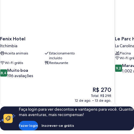
Fenix Hotel
Le Parc 
Itchimbia
La Carolin
Aceita animais
Estacionamento
Piscina
incluído
Wi-Fi grá
Wi-Fi grátis
Restaurante
9.2
Marav
9,2
8.4
Muito boa
de
1.002 
8,4
de
196 avaliações
10,
10,
Maravilhos
Muito
1.002
O
R$ 270
boa,
avaliações
preço
Total: R$ 298
196
é
12 de ago. – 13 de ago.
avaliações
de
Faça login para ver descontos e vantagens para você. Quanto
R$ 270
mais aventuras, mais recompensas!
Fazer login
Inscrever-se grátis