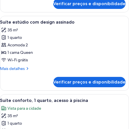
vista
de
Verificar preços e disponibilidade
Apartamento
para
com
a
design
Carrega
Suíte estúdio com design assinado | 
cidade
6
assinado,
Suíte estúdio com design assinado
todas
cozinha,
35 m²
vista
as
para
1 quarto
fotos
a
de
Acomoda 2
cidade
Suíte
1 cama Queen
estúdio
Wi-Fi grátis
com
Mais
Mais detalhes
design
detalhes
assinado
de
Verificar preços e disponibilidade
Suíte
estúdio
com
Carrega
Roupas de cama premium, edredons d
12
design
Suíte conforto, 1 quarto, acesso à piscina
todas
assinado
Vista para a cidade
as
35 m²
fotos
de
1 quarto