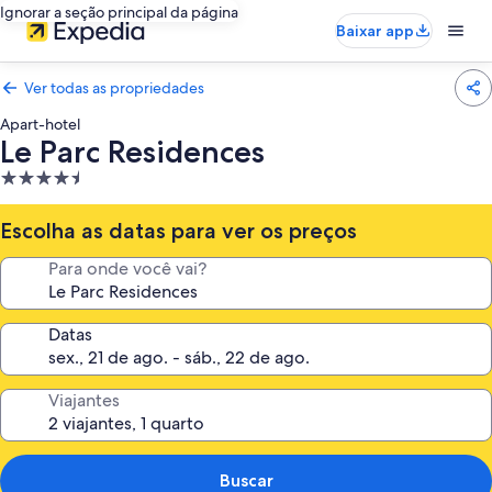
Ignorar a seção principal da página
Baixar app
Ver todas as propriedades
Apart-hotel
Le Parc Residences
Propriedade
4.5
estrelas
Escolha as datas para ver os preços
Para onde você vai?
Datas
Viajantes
Buscar