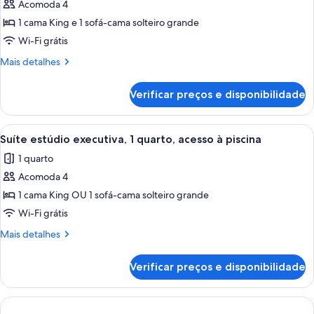
Suíte
Acomoda 4
conforto,
1 cama King e 1 sofá-cama solteiro grande
1
Wi-Fi grátis
quarto,
Mais
Mais detalhes
acesso
detalhes
à
de
Verificar preços e disponibilidade
piscina
Suíte
conforto,
1
Carrega
Roupas de cama premium, edredons d
9
quarto,
Suíte estúdio executiva, 1 quarto, acesso à piscina
todas
acesso
1 quarto
à
as
piscina
Acomoda 4
fotos
de
1 cama King OU 1 sofá-cama solteiro grande
Suíte
Wi-Fi grátis
estúdio
Mais
Mais detalhes
executiva,
detalhes
1
de
Verificar preços e disponibilidade
Suíte
quarto,
estúdio
acesso
executiva,
à
1