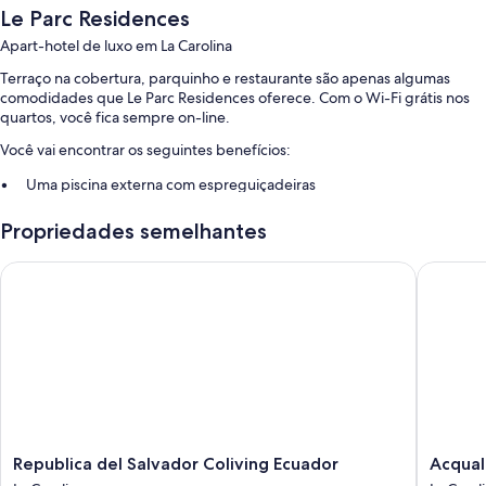
Le Parc Residences
Apart-hotel de luxo em La Carolina
Terraço na cobertura, parquinho e restaurante são apenas algumas
comodidades que Le Parc Residences oferece. Com o Wi-Fi grátis nos
quartos, você fica sempre on-line.
Você vai encontrar os seguintes benefícios:
Uma piscina externa com espreguiçadeiras
Café da manhã feito na hora (sobretaxa), serviço de traslado de/para
Propriedades semelhantes
o aeroporto (sobretaxa) e móveis para ambientes ao ar livre
Serviço de entrega de refeições local, reserva natural e recepção 24
Republica del Salvador Coliving Ecuador
Acqualin
horas
Churrasqueiras e áreas para não fumantes
Características do quarto
Todos os quartos são individualmente mobiliados e contam com
comodidades, como roupas de cama premium e espaço de trabalho
para notebook, além de itens, como salas de estar separadas e áreas
para refeições separadas.
Republica
Acquali
Republica del Salvador Coliving Ecuador
Acqual
Outras conveniências em todos os quartos são:
del
Suites