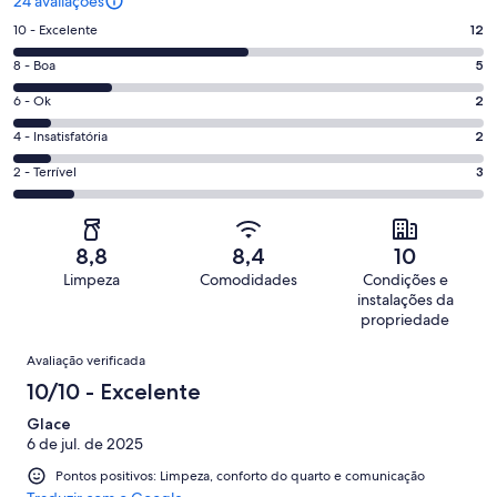
24 avaliações
Nota
10 - Excelente
12
10
Nota
8 - Boa
5
-
8
Excelente.
Nota
6 - Ok
2
-
12
6
Boa.
Nota
4 - Insatisfatória
2
de
-
5
4
24
Ok.
Nota
2 - Terrível
3
de
-
avaliações
2
2
24
Insatisfatória.
de
-
avaliações
2
24
Terrível.
de
8,8
8,4
10
avaliações
3
24
Limpeza
Comodidades
Condições e
de
avaliações
instalações da
24
propriedade
avaliações
Avaliações
Avaliação verificada
10/10 - Excelente
Glace
6 de jul. de 2025
Pontos positivos: Limpeza, conforto do quarto e comunicação