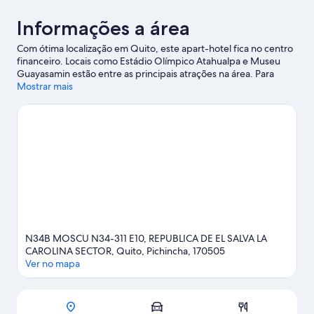
Informações a área
Com ótima localização em Quito, este apart-hotel fica no centro
financeiro. Locais como Estádio Olímpico Atahualpa e Museu
Guayasamin estão entre as principais atrações na área. Para
quem gosta de admirar a natureza, as melhores opções são
Mostrar mais
Jardim Botânico de Quito e Parque La Carolina. Quem quiser
curtir um evento ou assistir a uma partida deve ficar atento à
programação em Estádio Liga Deportiva Universitaria ou em
Coliseu General Rumiñahui.
Confira nosso guia de viagem sobre
Quito.
Ver mais apart-hotéis - Quito
N34B MOSCU N34-311 E10, REPUBLICA DE EL SALVA LA
CAROLINA SECTOR, Quito, Pichincha, 170505
Ver no mapa
Mapa