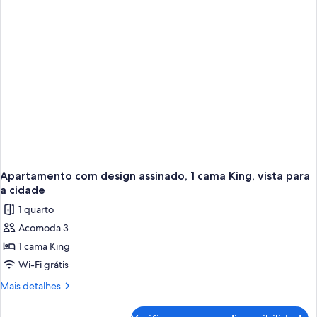
quarto,
piscina
acesso
à
piscina
Apartamento com design assinado, 1 cama King, vista para
a cidade
1 quarto
Acomoda 3
1 cama King
Wi-Fi grátis
Mais
Mais detalhes
detalhes
de