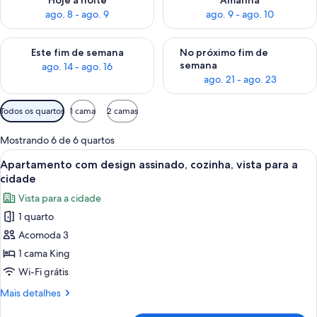
Hoje à noite
Amanhã
ago. 8 - ago. 9
ago. 9 - ago. 10
Verifica a disponibilidade para este fim de semana, ago. 14 - a
Verifica a disponibilidade par
Este fim de semana
No próximo fim de
semana
ago. 14 - ago. 16
ago. 21 - ago. 23
Filtros
Todos os quartos
1 cama
2 camas
disponíveis
para
Mostrando 6 de 6 quartos
os
Carrega
Apartamento com design assinado, coz
18
Apartamento com design assinado, cozinha, vista para a
quartos
todas
cidade
as
Vista para a cidade
fotos
1 quarto
de
Acomoda 3
Apartamento
com
1 cama King
design
Wi-Fi grátis
assinado,
Mais
Mais detalhes
cozinha,
detalhes