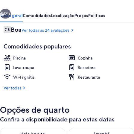
erior
Próximo
71+
Visão geral
Comodidades
Localização
Preços
Políticas
Avaliações
Boa
7,8
Ver todas as 24 avaliações
7,8 de 10
Comodidades populares
Piscina
Cozinha
Lava-roupa
Secadora
Wi-Fi grátis
Restaurante
Suíte estúdio com design assinado | 
Ver todas
Opções de quarto
Confira a disponibilidade para estas datas
Verifica a disponibilidade para esta noite, ago. 8 - ago. 9
Verifica a disponibilidade par